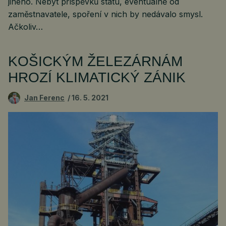
jiného. Nebýt příspěvků státu, eventuálně od
zaměstnavatele, spoření v nich by nedávalo smysl.
Ačkoliv…
KOŠICKÝM ŽELEZÁRNÁM
HROZÍ KLIMATICKÝ ZÁNIK
Jan Ferenc
16. 5. 2021