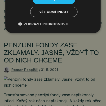
Malá součástka, která se zpravidla dostane na první
VŠE ODMÍTNOUT
stránky médií, jen když posune vyhlídky nadšenců do
moderních technologií. Ale teď se o čipy možná začne
ZOBRAZIT PODROBNOSTI
válčit. Hospodářsky, a doufejme, že ne zbraněmi.
PENZIJNÍ FONDY ZASE
ZKLAMALY. JASNĚ, VŽDYŤ TO
OD NICH CHCEME
Roman Pospíšil
31. 5. 2021
Transformované penzijní fondy zase nepřekonaly
inflaci. Každý rok něco nepřekonají. A každý rok něco