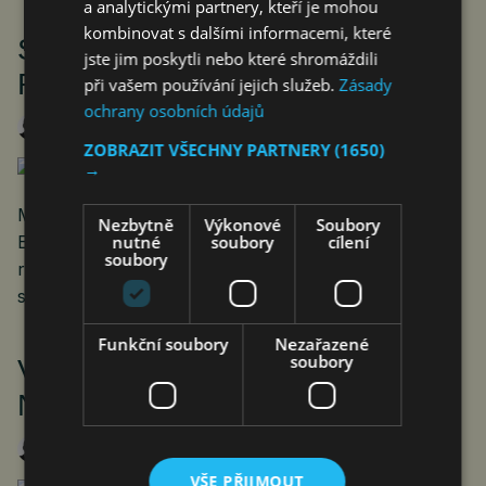
a analytickými partnery, kteří je mohou
kombinovat s dalšími informacemi, které
SCHODEK ZA 390 MILIARD.
jste jim poskytli nebo které shromáždili
REALITA NEBO FIKCE?
při vašem používání jejich služeb.
Zásady
ochrany osobních údajů
Roman Pospíšil
2. 6. 2021
ZOBRAZIT VŠECHNY PARTNERY
(1650)
→
Masivní zadlužování České republiky má pokračovat.
Nezbytně
Výkonové
Soubory
nutné
soubory
cílení
Ekonomové šílí. Je ale reálné, že se navrhovaného
soubory
rozpočtu dočkáme? Nebo nás z dluhové skluzavky
sundají volby?
Funkční soubory
Nezařazené
soubory
VÁLKA O VODU? NE, O ČIPY.
NEBO O BUDOUCNOST
Roman Pospíšil
31. 5. 2021
VŠE PŘIJMOUT