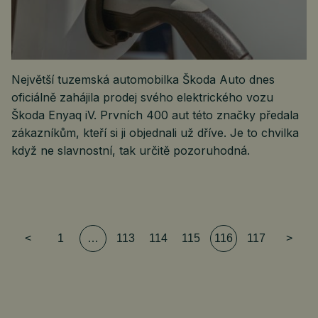
Největší tuzemská automobilka Škoda Auto dnes
oficiálně zahájila prodej svého elektrického vozu
Škoda Enyaq iV. Prvních 400 aut této značky předala
zákazníkům, kteří si ji objednali už dříve. Je to chvilka
když ne slavnostní, tak určitě pozoruhodná.
<
1
…
113
114
115
116
117
>