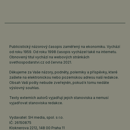
Publicistický názorový časopis zaměřený na ekonomiku. Vychází
od roku 1959. Od roku 1998 časopis vycházel také na internetu.
Obnovený titul vychází na webových stránkách
svethospodarstvi.cz
od června 2021.
Děkujeme za Vaše názory, podněty, polemiky a příspěvky, které
zašlete na elektronickou nebo pozemskou adresu naší redakce.
Obsah Vaší pošty nebude zveřejněn, pokud k tomu nedáte
výslovný souhlas.
Texty externích autorů vyjadřují jejich stanoviska a nemusí
vyjadřovat stanoviska redakce.
Vydavatel: SH media, spol. s r.o.
IČ: 26150875
Kloknerova 2212, 148 00 Praha 11