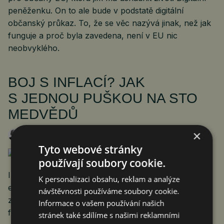
peněženku. On to ale bude v podstatě digitální
občanský průkaz. To, že se věc nazývá jinak, než jak
funguje a proč byla zavedena, není v EU nic
neobvyklého.
BOJ S INFLACÍ? JAK
S JEDNOU PUŠKOU NA STO
MEDVĚDŮ
×
Roman Pospíšil
3. 6. 2021
Tyto webové stránky
používají soubory cookie.
Inflace je snad nejskloňovanějším tématem v
K personalizaci obsahu, reklam a analýze
ekonomice. Je otázkou času, kdy někteří chytráci
návštěvnosti používáme soubory cookie.
zaútočí na centrální bankéře. Jenže ono jim tentokrát
Informace o vašem používání našich
fakt není co závidět.
stránek také sdílíme s našimi reklamními