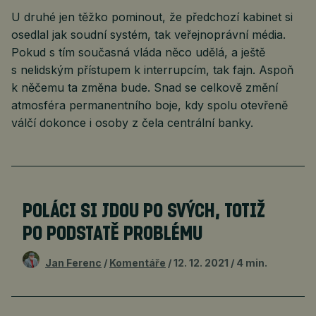
U druhé jen těžko pominout, že předchozí kabinet si
osedlal jak soudní systém, tak veřejnoprávní média.
Pokud s tím současná vláda něco udělá, a ještě
s nelidským přístupem k interrupcím, tak fajn. Aspoň
k něčemu ta změna bude. Snad se celkově změní
atmosféra permanentního boje, kdy spolu otevřeně
válčí dokonce i osoby z čela centrální banky.
POLÁCI SI JDOU PO SVÝCH, TOTIŽ
PO PODSTATĚ PROBLÉMU
Jan Ferenc
Komentáře
12. 12. 2021
4 min.