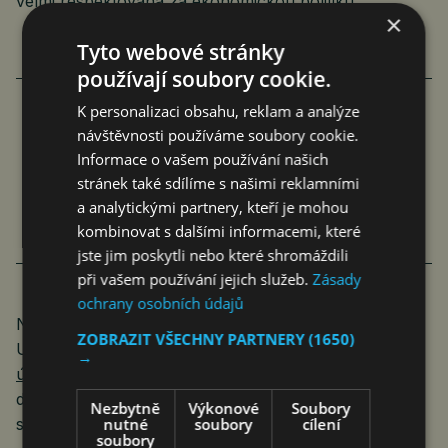
velmi respektovaná za ekonomickou politiku.
×
Tyto webové stránky
používají soubory cookie.
K personalizaci obsahu, reklam a analýze
návštěvnosti používáme soubory cookie.
POLSKÉ VOLBY JSOU PŘÍBĚHEM
Informace o vašem používání našich
O NADĚJI. NAPLNĚNÉ I ZKLAMANÉ
stránek také sdílíme s našimi reklamními
a analytickými partnery, kteří je mohou
Roman Pospíšil
Komentáře
17. 10. 2023
5 min.
kombinovat s dalšími informacemi, které
jste jim poskytli nebo které shromáždili
při vašem používání jejich služeb.
Zásady
ochrany osobních údajů
Na fotkách z Bruselu vítá šéfka Evropské komise
ZOBRAZIT VŠECHNY PARTNERY
(1650)
Ursula von der Leyen Donalda Tuska s
rozzářeným
→
úsměvem a rukou na jeho paži
. Jako když se zlobivé
dítě dobrovolně vrací napravené do lůna rodné
Nezbytně
Výkonové
Soubory
nutné
soubory
cílení
strany. Stojí za to se na článek podívat.
soubory