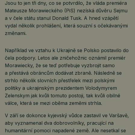
Jsou to jen tři dny, co se potvrdilo, že vláda premiéra
Mateusze Morawieckého (PiS) nezíská důvěru Sejmu
a v čele státu stanul Donald Tusk. A hned vzápětí
vydal několik prohlášení, která souzní s očekávanými
změnami.
Například ve vztahu k Ukrajině se Polsko postavilo do
čela podpory. Letos ale zničehožnic oznámil premiér
Morawiecky, že se teď potřebuje vyzbrojit samo
a přestává obráncům dodávat zbraně. Následně se
strhlo několik slovních přestřelek mezi polskými
politiky a ukrajinským prezidentem Volodymyrem
Zelenskym jak kvůli tomuto postoji, tak kvůli obilné
válce, která se mezi oběma zeměmi strhla.
V září se dokonce kyjevský vůdce zastavil ve Varšavě,
aby vyznamenal dva dobrovolníky, pracující na
humanitární pomoci napadené země. Ale nesetkal se