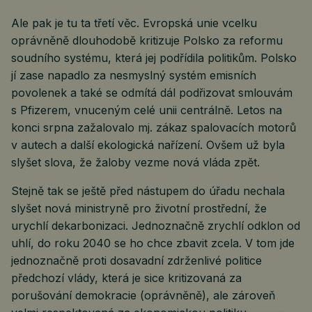
Ale pak je tu ta třetí věc. Evropská unie vcelku
oprávněně dlouhodobě kritizuje Polsko za reformu
soudního systému, která jej podřídila politikům. Polsko
jí zase napadlo za nesmyslný systém emisních
povolenek a také se odmítá dál podřizovat smlouvám
s Pfizerem, vnuceným celé unii centrálně. Letos na
konci srpna zažalovalo mj. zákaz spalovacích motorů
v autech a další ekologická nařízení. Ovšem už byla
slyšet slova, že žaloby vezme nová vláda zpět.
Stejně tak se ještě před nástupem do úřadu nechala
slyšet nová ministryně pro životní prostřední, že
urychlí dekarbonizaci. Jednoznačně zrychlí odklon od
uhlí, do roku 2040 se ho chce zbavit zcela. V tom jde
jednoznačně proti dosavadní zdrženlivé politice
předchozí vlády, která je sice kritizovaná za
porušování demokracie (oprávněně), ale zároveň