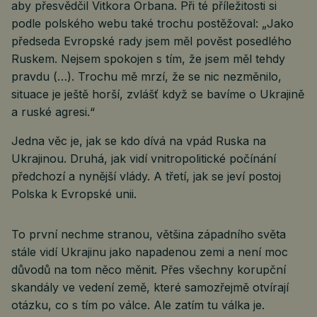
aby přesvědčil Vitkora Orbana. Při té příležitosti si
podle polského webu také trochu postěžoval: „Jako
předseda Evropské rady jsem měl pověst posedlého
Ruskem. Nejsem spokojen s tím, že jsem měl tehdy
pravdu (…). Trochu mě mrzí, že se nic nezměnilo,
situace je ještě horší, zvlášť když se bavíme o Ukrajině
a ruské agresi.“
Jedna věc je, jak se kdo dívá na vpád Ruska na
Ukrajinou. Druhá, jak vidí vnitropolitické počínání
předchozí a nynější vlády. A třetí, jak se jeví postoj
Polska k Evropské unii.
To první nechme stranou, většina západního světa
stále vidí Ukrajinu jako napadenou zemi a není moc
důvodů na tom něco měnit. Přes všechny korupční
skandály ve vedení země, které samozřejmě otvírají
otázku, co s tím po válce. Ale zatím tu válka je.