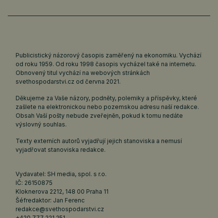
Publicistický názorový časopis zaměřený na ekonomiku. Vychází
od roku 1959. Od roku 1998 časopis vycházel také na internetu.
Obnovený titul vychází na webových stránkách
svethospodarstvi.cz
od června 2021.
Děkujeme za Vaše názory, podněty, polemiky a příspěvky, které
zašlete na elektronickou nebo pozemskou adresu naší redakce.
Obsah Vaší pošty nebude zveřejněn, pokud k tomu nedáte
výslovný souhlas.
Texty externích autorů vyjadřují jejich stanoviska a nemusí
vyjadřovat stanoviska redakce.
Vydavatel: SH media, spol. s r.o.
IČ: 26150875
Kloknerova 2212, 148 00 Praha 11
Šéfredaktor: Jan Ferenc
redakce@svethospodarstvi.cz
+420 777 221 251