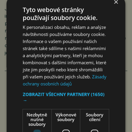
×
Tyto webové stránky
Jak se objevují stále větší problémy s chováním části
imigrantů, zvláště v souvislosti s invazí Izraele do
používají soubory cookie.
pásma Gazy, mění se i slovník. Řešit přistěhovalce
K personalizaci obsahu, reklam a analýze
najednou není zavrženíhodné, a nikdo se
návštěvnosti používáme soubory cookie.
nepozastavuje nad tím, když Velká Británie suverénně
Informace o vašem používání našich
odesílá imigranty do Rwandy, které za to platí. Kdyby
stránek také sdílíme s našimi reklamními
je poslala zpátky domů, kdo ví, co by je tam čekalo.
a analytickými partnery, kteří je mohou
kombinovat s dalšími informacemi, které
jste jim poskytli nebo které shromáždili
při vašem používání jejich služeb.
Zásady
ochrany osobních údajů
ZOBRAZIT VŠECHNY PARTNERY
(1650)
→
Nezbytně
Výkonové
Soubory
nutné
soubory
cílení
soubory