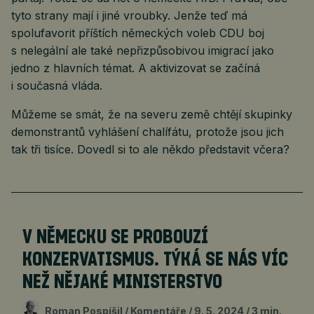
tyto strany mají i jiné vroubky. Jenže teď má
spolufavorit příštích německých voleb CDU boj
s nelegální ale také nepřizpůsobivou imigrací jako
jedno z hlavních témat. A aktivizovat se začíná
i současná vláda.
Můžeme se smát, že na severu země chtějí skupinky
demonstrantů vyhlášení chalífátu, protože jsou jich
tak tři tisíce. Dovedl si to ale někdo představit včera?
V NĚMECKU SE PROBOUZÍ
KONZERVATISMUS. TÝKÁ SE NÁS VÍC
NEŽ NĚJAKÉ MINISTERSTVO
Roman Pospíšil
Komentáře
9. 5. 2024
3 min.