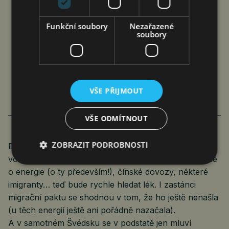
Funkční soubory
Nezařazené
soubory
EVROPA SE PROBUDILA A CHCE
DEPORTOVAT NEÚSPĚŠNÉ ŽADATELE
O AZYL
VŠE PŘIJMOUT
Roman Pospíšil
Komentáře
23. 10. 2023
3 min.
VŠE ODMÍTNOUT
ZOBRAZIT PODROBNOSTI
Evropa má problém. Problém, před kterým do
včerejška zavírala oči. Ale tak tomu bývá často, ať jde
o energie (o ty především!), čínské dovozy, některé
imigranty… teď bude rychle hledat lék. I zastánci
migrační paktu se shodnou v tom, že ho ještě nenašla
(u těch energií ještě ani pořádně nazačala).
A v samotném Švédsku se v podstatě jen mluví