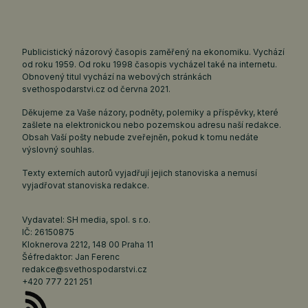
Publicistický názorový časopis zaměřený na ekonomiku. Vychází
od roku 1959. Od roku 1998 časopis vycházel také na internetu.
Obnovený titul vychází na webových stránkách
svethospodarstvi.cz
od června 2021.
Děkujeme za Vaše názory, podněty, polemiky a příspěvky, které
zašlete na elektronickou nebo pozemskou adresu naší redakce.
Obsah Vaší pošty nebude zveřejněn, pokud k tomu nedáte
výslovný souhlas.
Texty externích autorů vyjadřují jejich stanoviska a nemusí
vyjadřovat stanoviska redakce.
Vydavatel: SH media, spol. s r.o.
IČ: 26150875
Kloknerova 2212, 148 00 Praha 11
Šéfredaktor: Jan Ferenc
redakce@svethospodarstvi.cz
+420 777 221 251