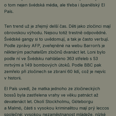
o tom nejen švédská média, ale třeba i španělský El
País.
Ten trend už je zřejmý delší čas. Děti jako zločinci mají
obrovskou výhodu. Nejsou totiž trestně odpovědné.
Švédské gangy si to uvědomují, a tak je často verbují.
Podle zprávy AFP, zveřejněné na webu Barron’s je
některým pachatelům zločinů dvanáct let. Loni bylo
podle ní ve Švédsku nahlášeno 363 střeleb s 53
mrtvými a 149 bombových útoků. Podle BBC pak
zemřelo při zločinech se zbraní 60 lidí, což je nejvíc
v historii.
El País uvedl, že matka jednoho ze zločineckých
bossů byla zastřelena vrahy ve věku patnáct až
devatenáct let. Okolí Stockholmu, Göteborgu
a Malmö, části s vysokou kriminalitou mají prý leccos
společné: vysokou nezaměstnanost mládeže, nízké