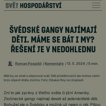
ŠVÉDSKÉ GANGY NAJÍMAJÍ
DĚTI. MÁME SE BÁT I MY?
ŘEŠENÍ JE V NEDOHLEDNU
Roman Pospíšil
Komentáře
13. 5. 2024
5 min.
Měli by se smát a objevovat svět. Děti přistěhovalců ale mohou velmi
brzo objevit dráhu zločinu. Foto: Dibakar Roy na Unsplash
Zní to jak zprávy z třetího světa či jižní Ameriky.
Zločinecké gangy najímají deseti až jedenáctileté děti.
Bohužel jde o Švédsko a možná už nejen o něj. Píšou