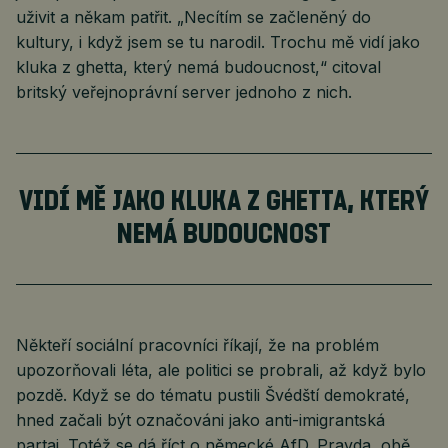
uživit a někam patřit. „Necítím se začleněný do
kultury, i když jsem se tu narodil. Trochu mě vidí jako
kluka z ghetta, který nemá budoucnost,“ citoval
britský veřejnoprávní server jednoho z nich.
VIDÍ MĚ JAKO KLUKA Z GHETTA, KTERÝ
NEMÁ BUDOUCNOST
Někteří sociální pracovníci říkají, že na problém
upozorňovali léta, ale politici se probrali, až když bylo
pozdě. Když se do tématu pustili Švédští demokraté,
hned začali být označováni jako anti-imigrantská
partaj. Totéž se dá říct o německé AfD. Pravda, obě