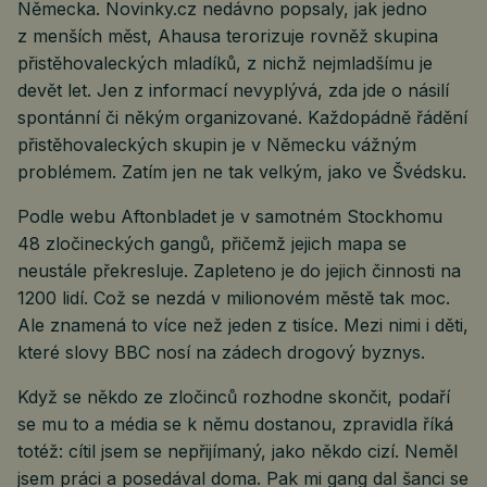
Německa. Novinky.cz nedávno popsaly, jak jedno
z menších měst, Ahausa terorizuje rovněž skupina
přistěhovaleckých mladíků, z nichž nejmladšímu je
devět let. Jen z informací nevyplývá, zda jde o násilí
spontánní či někým organizované. Každopádně řádění
přistěhovaleckých skupin je v Německu vážným
problémem. Zatím jen ne tak velkým, jako ve Švédsku.
Podle webu Aftonbladet je v samotném Stockhomu
48 zločineckých gangů, přičemž jejich mapa se
neustále překresluje. Zapleteno je do jejich činnosti na
1200 lidí. Což se nezdá v milionovém městě tak moc.
Ale znamená to více než jeden z tisíce. Mezi nimi i děti,
které slovy BBC nosí na zádech drogový byznys.
Když se někdo ze zločinců rozhodne skončit, podaří
se mu to a média se k němu dostanou, zpravidla říká
totéž: cítil jsem se nepřijímaný, jako někdo cizí. Neměl
jsem práci a posedával doma. Pak mi gang dal šanci se