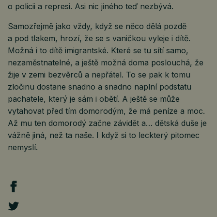
o policii a represi. Asi nic jiného teď nezbývá.
Samozřejmě jako vždy, když se něco dělá pozdě
a pod tlakem, hrozí, že se s vaničkou vyleje i dítě.
Možná i to dítě imigrantské. Které se tu sítí samo,
nezaměstnatelné, a ještě možná doma poslouchá, že
žije v zemi bezvěrců a nepřátel. To se pak k tomu
zločinu dostane snadno a snadno naplní podstatu
pachatele, který je sám i obětí. A ještě se může
vytahovat před tím domorodým, že má peníze a moc.
Až mu ten domorodý začne závidět a… dětská duše je
vážně jiná, než ta naše. I když si to leckterý pitomec
nemyslí.