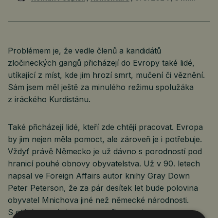
Problémem je, že vedle členů a kandidátů
zločineckých gangů přicházejí do Evropy také lidé,
utíkající z míst, kde jim hrozí smrt, mučení či věznění.
Sám jsem měl ještě za minulého režimu spolužáka
z iráckého Kurdistánu.
Také přicházejí lidé, kteří zde chtějí pracovat. Evropa
by jim nejen měla pomoct, ale zároveň je i potřebuje.
Vždyť právě Německo je už dávno s porodností pod
hranicí pouhé obnovy obyvatelstva. Už v 90. letech
napsal ve Foreign Affairs autor knihy Gray Down
Peter Peterson, že za pár desítek let bude polovina
obyvatel Mnichova jiné než německé národnosti.
S otázkou, zda jsme na to připraveni.