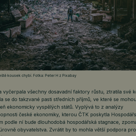
ště kousek chybí. Fotka: Peter H z Pixabay
 vyčerpala všechny dosavadní faktory růstu, ztratila své 
a se do takzvané pasti středních příjmů, ve které se moho
veň ekonomicky vyspělých států. Vyplývá to z analýzy
opnosti české ekonomiky, kterou ČTK poskytla Hospodář
m podle ní bude dlouhodobá hospodářská stagnace, zpoma
úrovně obyvatelstva. Zvrátit by to mohla větší podpora pr