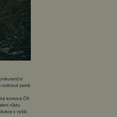
konkurenční
u ocitnout země
ská komora ČR
lení růstu
odukce s vyšší