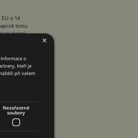
u EU o 14
Naproti tomu
yl současný
×
eskou republiku
 Informace o
tnery, kteří je
ři současné
máždili při vašem
ačovat
ude muset
idanou
 relativně
Nezařazené
soubory