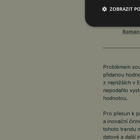
JDE ČES
ZOBRAZIT P
EVROPA?
Roman 
Problémem souč
přidanou hodno
z nejnižších v 
nepodařilo vyst
hodnotou.
Pro přesun k pr
a inovační čin
tohoto trendu m
datové a další 