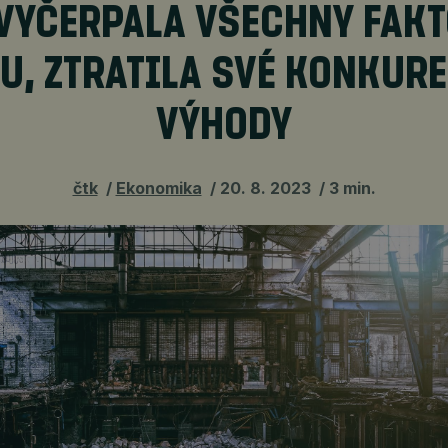
VYČERPALA VŠECHNY FAK
U, ZTRATILA SVÉ KONKUR
VÝHODY
čtk
Ekonomika
20. 8. 2023
3 min.