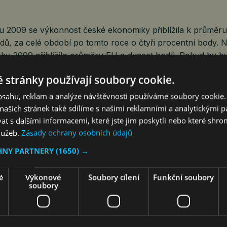
u 2009 se výkonnost české ekonomiky přiblížila k průměr
dů, za celé období po tomto roce o čtyři procentní body. 
oku 2009 přiblížilo průměru EU o dvacet bodů. Pokud by b
chován, nelze vyloučit, že za několik dalších let Polsko Č
 stránky používají soubory cookie.
dstihne, uvedla analýza.
obsahu, reklam a analýze návštěvnosti používáme soubory cookie.
ašich stránek také sdílíme s našimi reklamními a analytickými par
í s úrovní vyspělejších států, a to nejen ve mzdách, bude p
 s dalšími informacemi, které jste jim poskytli nebo které shro
omiky podle HK velmi obtížné. „Pokud má ekonomika pokr
služeb.
Zásady ochrany osobních údajů
(tedy přibližování) a dosáhnout úrovně západních států, b
HNY PARTNERY
(1650) →
i středních příjmů, tedy přesunout se k produkci s vyšší př
akové situace je možné zachovat konkurenceschopnost i při
é
Výkonové
Soubory cílení
Funkční soubory
 síle,“ uvedl prezident komory Zdeněk Zajíček.
soubory