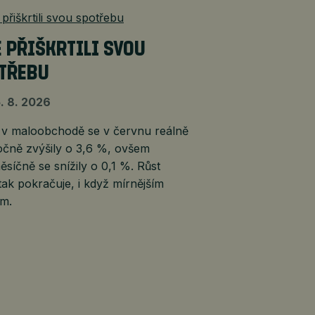
É PŘIŠKRTILI SVOU
TŘEBU
. 8. 2026
 v maloobchodě se v červnu reálně
očně zvýšily o 3,6 %, ovšem
síčně se snížily o 0,1 %. Růst
tak pokračuje, i když mírnějším
m.