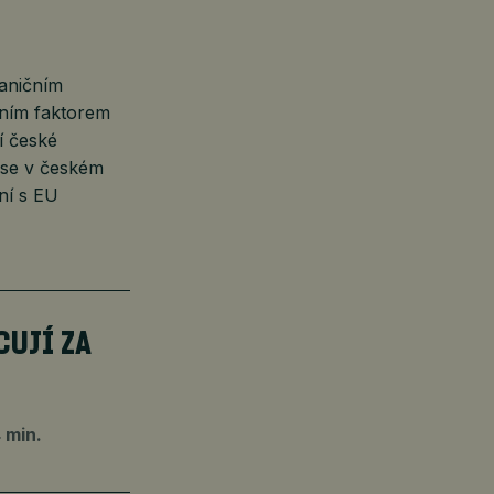
raničním
bním faktorem
í české
 se v českém
ání s EU
CUJÍ ZA
 min.