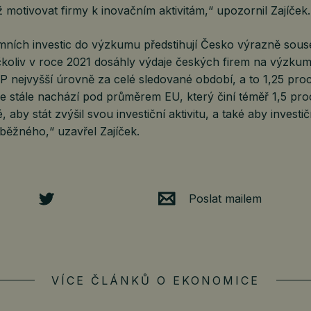
ž motivovat firmy k inovačním aktivitám,“ upozornil Zajíček.
remních investic do výzkumu předstihují Česko výrazně so
koliv v roce 2021 dosáhly výdaje českých firem na výzkum
 nejvyšší úrovně za celé sledované období, a to 1,25 pro
se stále nachází pod průměrem EU, který činí téměř 1,5 pr
 aby stát zvýšil svou investiční aktivitu, a také aby investi
 běžného,“ uzavřel Zajíček.
Poslat mailem
VÍCE ČLÁNKŮ O EKONOMICE