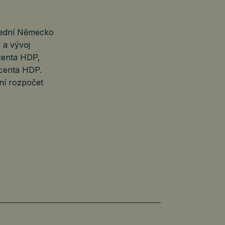
usední Německo
 a vývoj
centa HDP,
ocenta HDP.
ční rozpočet