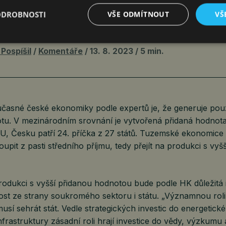
KOU EKONOMIKU ZACHRÁNIT NA LODI Z
ODROBNOSTI
VŠE ODMÍTNOUT
VŠ
 CHYBÍ ENERGIE, INOVACE I VZDĚLÁNÍ
Pospíšil
Komentáře
13. 8. 2023
5 min.
asné české ekonomiky podle expertů je, že generuje pou
tu. V mezinárodním srovnání je vytvořená přidaná hodnota
EU, Česku patří 24. příčka z 27 států. Tuzemské ekonomice 
oupit z pasti středního příjmu, tedy přejít na produkci s vyš
odukci s vyšší přidanou hodnotou bude podle HK důležitá i
nost ze strany soukromého sektoru i státu. „Významnou rol
usí sehrát stát. Vedle strategických investic do energetické
infrastruktury zásadní roli hrají investice do vědy, výzkumu 