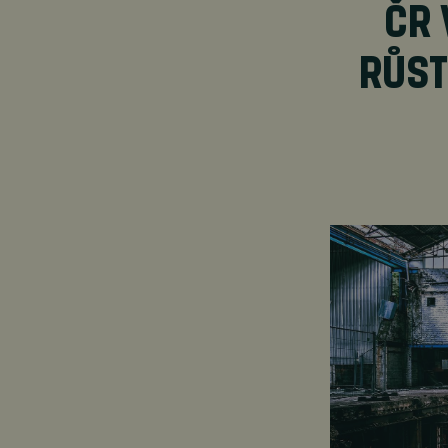
ČR 
RŮST