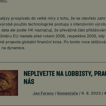
tou.
alýzy prospívalo do velké míry z toho, že se otevřelo zah
i výrobě použilo technologické postupy s intenzivním výro
data ale podle HK naznačují, že převážná část přibližován
ůměru EU nastala před rokem 2008, respektive 2009, kdy
ně projevila globální finanční krize. Po tomto roce sbližov
o na dynamice.
NEPLIVEJTE NA LOBBISTY, PRA
NÁS
Jan Ferenc
Komentáře
9. 8. 2023
4