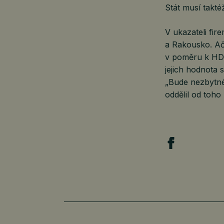
Stát musí takté
V ukazateli fi
a Rakousko. Ač
v poměru k HDP
jejich hodnota 
„Bude nezbytné,
oddělil od toho