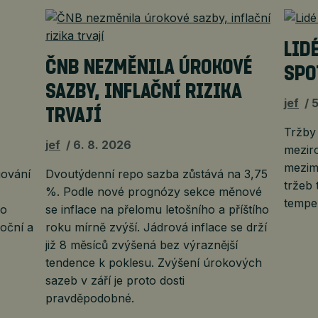
LID
ČNB NEZMĚNILA ÚROKOVÉ
SPO
SAZBY, INFLAČNÍ RIZIKA
jef
5
TRVAJÍ
Tržby
jef
6. 8. 2026
mezir
mezimě
gování
Dvoutýdenní repo sazba zůstává na 3,75
tržeb 
%. Podle nové prognózy sekce měnové
tempe
bo
se inflace na přelomu letošního a příštího
moční a
roku mírně zvýší. Jádrová inflace se drží
již 8 měsíců zvýšená bez výraznější
tendence k poklesu. Zvýšení úrokových
sazeb v září je proto dosti
pravděpodobné.