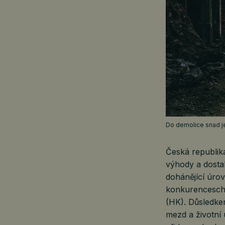
Do demolice snad je
Česká republika
výhody a dostal
dohánějící úro
konkurencesch
(HK). Důsledke
mezd a životní 