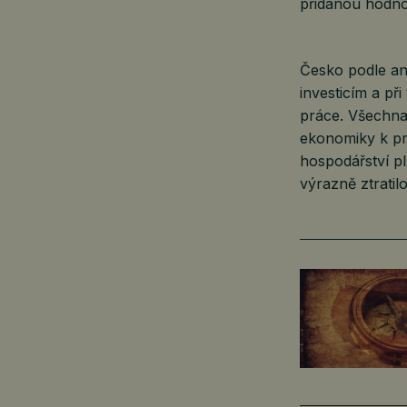
přidanou hodno
Česko podle an
investicím a př
práce. Všechna 
ekonomiky k pr
hospodářství pl
výrazně ztratil