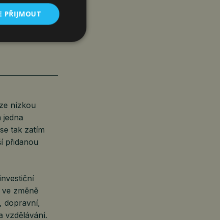
VANÉ
E PŘIJMOUT
ze nízkou
 jedna
se tak zatím
ší přidanou
nvestiční
i ve změně
, dopravní,
a vzdělávání.