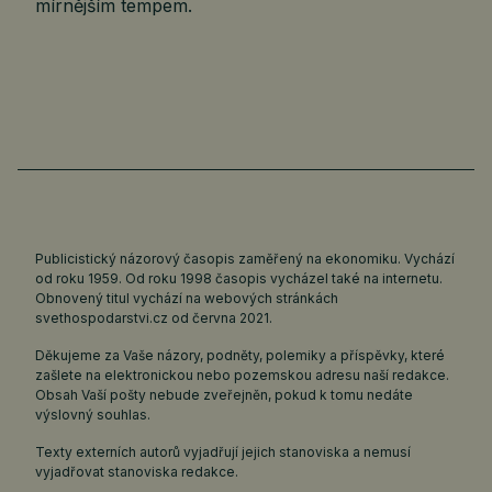
mírnějším tempem.
Publicistický názorový časopis zaměřený na ekonomiku. Vychází
od roku 1959. Od roku 1998 časopis vycházel také na internetu.
Obnovený titul vychází na webových stránkách
svethospodarstvi.cz
od června 2021.
Děkujeme za Vaše názory, podněty, polemiky a příspěvky, které
zašlete na elektronickou nebo pozemskou adresu naší redakce.
Obsah Vaší pošty nebude zveřejněn, pokud k tomu nedáte
výslovný souhlas.
Texty externích autorů vyjadřují jejich stanoviska a nemusí
vyjadřovat stanoviska redakce.