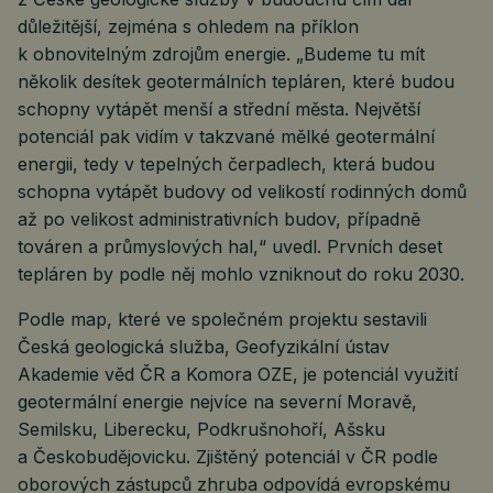
důležitější, zejména s ohledem na příklon
k obnovitelným zdrojům energie. „Budeme tu mít
několik desítek geotermálních tepláren, které budou
schopny vytápět menší a střední města. Největší
potenciál pak vidím v takzvané mělké geotermální
energii, tedy v tepelných čerpadlech, která budou
schopna vytápět budovy od velikostí rodinných domů
až po velikost administrativních budov, případně
továren a průmyslových hal,“ uvedl. Prvních deset
tepláren by podle něj mohlo vzniknout do roku 2030.
Podle map, které ve společném projektu sestavili
Česká geologická služba, Geofyzikální ústav
Akademie věd ČR a Komora OZE, je potenciál využití
geotermální energie nejvíce na severní Moravě,
Semilsku, Liberecku, Podkrušnohoří, Ašsku
a Českobudějovicku. Zjištěný potenciál v ČR podle
oborových zástupců zhruba odpovídá evropskému