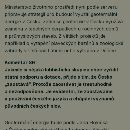
Ministerstvo životního prostředí nyní podle serveru
připravuje strategii pro budoucí využití geotermální
energie v Česku. Zatím se geotermie v Česku využívá
zejména v tepelných čerpadlech u rodinných domů
a průmyslových staveb. Z větších projektů jde
například o vytápění plaveckých bazénů a zoologické
zahrady v Ústí nad Labem nebo výtopna v Děčíně.
Komentář SH:
Jakmile si nějaká lobbistická skupina chce vyřídit
státní podporu a dotace, přijde s tím, že Česko
„zaostává“. Protože zaostávat je trestuhodné
a nezodpovědné. Je evidentní, že zaostáváme
v používání českého jazyka a chápání významů
původních českých slov.
Geotermální energie bude podle Jana Holečka
z České geologické služby v budoucnu čím dál