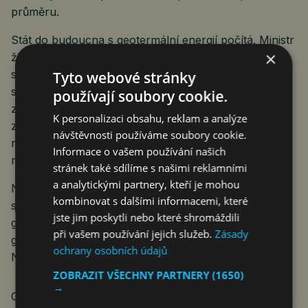
průměru.
Stát do budoucna s geotermální energií počítá. Ministr
×
životního prostředí Petr Hladík (KDU-ČSL) podle
serveru geotermie.cz v současnosti připravuje
Tyto webové stránky
strategii, kterou by se měla v první polovině roku
používají soubory cookie.
zabývat vláda. Geotermální energii chce využít
K personalizaci obsahu, reklam a analýze
zejména při centrální výrobě tepla, typicky by podle
návštěvnosti používáme soubory cookie.
něj mohla nahradit lokální uhelné zdroje do pěti
Informace o vašem používání našich
megawatt výkonu.
stránek také sdílíme s našimi reklamními
a analytickými partnery, kteří je mohou
Nejvyšší produkci geotermální energie mají nyní USA
kombinovat s dalšími informacemi, které
s 3,6 GW. V Evropě má podle Evropské rady pro
jste jim poskytli nebo které shromáždili
geotermální energii největší instalovaný výkon
při vašem používání jejich služeb.
Zásady
geotermálních elektráren Turecko s 1,69 GW.
ochrany osobních údajů
Následuje Itálie s 916 MW a Island s 754 MW.
ZOBRAZIT VŠECHNY PARTNERY
(1650)
→
Geotermální energie využívá horkou vodu z podzemí,