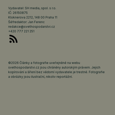
Vydavatel: SH media, spol. s r.o.
IČ: 26150875
Kloknerova 2212, 148 00 Praha 11
Šéfredaktor: Jan Ferenc
redakce@svethospodarstvi.cz
+420 777 221 251
©2026 Články a fotografie uveřejněné na webu
svethospodarstvi.cz jsou chráněny autorským právem. Jejich
kopírování a šíření bez vědomí vydavatele je trestné. Fotografie
a obrázky jsou ilustrační, nikoliv reportážní.