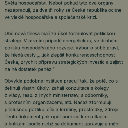
Světa hospodářství. Neboť pokud tyto dva orgány
nezapracují, za dva tři roky se Česká republika ocitne
ve vleklé hospodářské a společenské krizi.
Obě nová tělesa mají za úkol formulovat politickou
strategii. V prvním případě energetickou, ve druhém
politiku hospodářského rozvoje. Výbor o sobě praví,
že hledá cesty „…jak zlepšit konkurenceschopnost
Česka, zrychlit přípravu strategických investic a zajistit
na ně dostatek peněz.“
Obvykle podobné instituce pracují tak, že poté, co si
definují vlastní úkoly, zahájí konzultace s kolegy
z vlády, resp. z jiných ministerstev, s odborníky,
s profesními organizacemi, atd. Načež zformulují
příslušnou politiku: cíle a termíny, prostředky, zdroje.
Tento dokument pak opět podrobí konzultacím
a kritikám, podle nichž se dokument upravuje a mění.