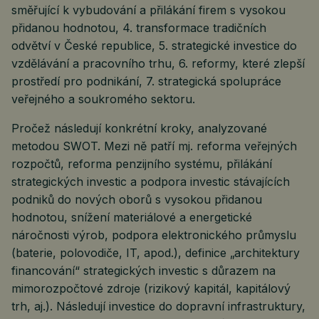
směřující k vybudování a přilákání firem s vysokou
přidanou hodnotou, 4. transformace tradičních
odvětví v České republice, 5. strategické investice do
vzdělávání a pracovního trhu, 6. reformy, které zlepší
prostředí pro podnikání, 7. strategická spolupráce
veřejného a soukromého sektoru.
Pročež následují konkrétní kroky, analyzované
metodou SWOT. Mezi ně patří mj. reforma veřejných
rozpočtů, reforma penzijního systému, přilákání
strategických investic a podpora investic stávajících
podniků do nových oborů s vysokou přidanou
hodnotou, snížení materiálové a energetické
náročnosti výrob, podpora elektronického průmyslu
(baterie, polovodiče, IT, apod.), definice „architektury
financování“ strategických investic s důrazem na
mimorozpočtové zdroje (rizikový kapitál, kapitálový
trh, aj.). Následují investice do dopravní infrastruktury,