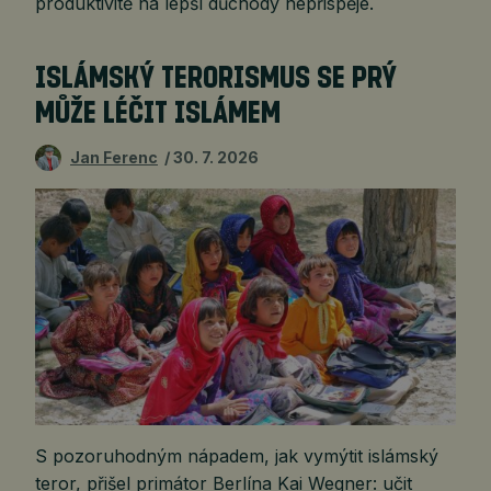
produktivitě na lepší důchody nepřispěje.
ISLÁMSKÝ TERORISMUS SE PRÝ
MŮŽE LÉČIT ISLÁMEM
Jan Ferenc
30. 7. 2026
S pozoruhodným nápadem, jak vymýtit islámský
teror, přišel primátor Berlína Kai Wegner: učit