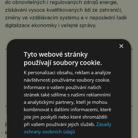
do obnovitelných i regulovaných zdrojů energie,
získávání vysoce kvalifikovaných lidí ze zahraničí,
změny ve vzdělávacím systému a v neposlední řadě
digitalizace ekonomiky i veřejné správy.
×
Tyto webové stránky
používají soubory cookie.
DVA ROKY STAGNACE, PAK SE BUDE
K personalizaci obsahu, reklam a analýze
LÁMAT CHLEBA
návštěvnosti používáme soubory cookie.
Informace o vašem používání našich
Jan Ferenc
Komentáře
10. 7. 2023
7 min.
stránek také sdílíme s našimi reklamními
a analytickými partnery, kteří je mohou
kombinovat s dalšími informacemi, které
jste jim poskytli nebo které shromáždili
při vašem používání jejich služeb.
Zásady
Podobně se HK a SpD spojily s Českomoravskou
ochrany osobních údajů
konfederací odborových svazů (ČMKOS) a vyzvali