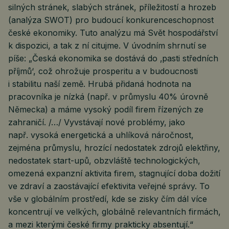
silných stránek, slabých stránek, příležitostí a hrozeb
(analýza SWOT) pro budoucí konkurenceschopnost
české ekonomiky. Tuto analýzu má Svět hospodářství
k dispozici, a tak z ní citujme. V úvodním shrnutí se
píše: „Česká ekonomika se dostává do ‚pasti středních
příjmů‘, což ohrožuje prosperitu a v budoucnosti
i stabilitu naší země. Hrubá přidaná hodnota na
pracovníka je nízká (např. v průmyslu 40% úrovně
Německa) a máme vysoký podíl firem řízených ze
zahraničí. /…/ Vyvstávají nové problémy, jako
např. vysoká energetická a uhlíková náročnost,
zejména průmyslu, hrozící nedostatek zdrojů elektřiny,
nedostatek start-upů, obzvláště technologických,
omezená expanzní aktivita firem, stagnující doba dožití
ve zdraví a zaostávající efektivita veřejné správy. To
vše v globálním prostředí, kde se zisky čím dál více
koncentrují ve velkých, globálně relevantních firmách,
a mezi kterými české firmy prakticky absentují.“