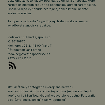
Děkujeme za Vaše názory, podněty, polemiky a příspěvky, které
zašlete na elektronickou nebo pozemskou adresu naší redakce.
Obsah Vaší pošty nebude zveřejněn, pokud k tomu nedáte
výslovný souhlas.
Texty externích autorů vyjadřují jejich stanoviska a nemusí
vyjadřovat stanoviska redakce.
Vydavatel: SH media, spol. s r.o.
IČ: 26150875
Kloknerova 2212, 148 00 Praha 11
Šéfredaktor: Jan Ferenc
redakce@svethospodarstvi.cz
+420 777 221 251
©2026 Články a fotografie uveřejněné na webu
svethospodarstvi.cz jsou chráněny autorským právem. Jejich
kopírování a šíření bez vědomí vydavatele je trestné. Fotografie
a obrázky jsou ilustrační, nikoliv reportážní.