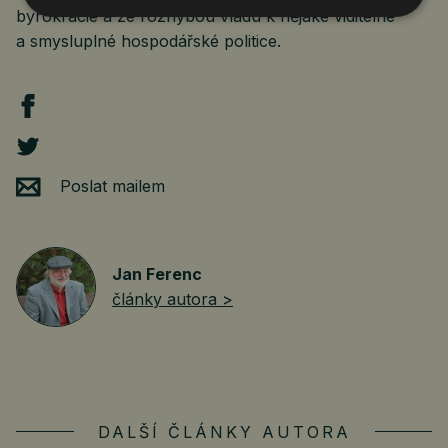
byrokracie a že rozhýbou vládu k nějaké viditelné
a smysluplné hospodářské politice.
Poslat mailem
Jan Ferenc
články autora >
DALŠÍ ČLÁNKY AUTORA