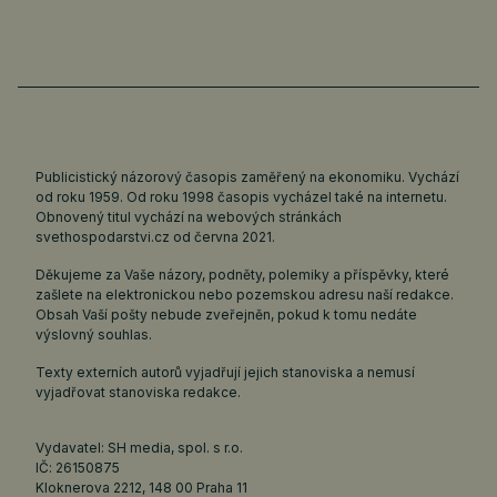
Publicistický názorový časopis zaměřený na ekonomiku. Vychází
od roku 1959. Od roku 1998 časopis vycházel také na internetu.
Obnovený titul vychází na webových stránkách
svethospodarstvi.cz
od června 2021.
Děkujeme za Vaše názory, podněty, polemiky a příspěvky, které
zašlete na elektronickou nebo pozemskou adresu naší redakce.
Obsah Vaší pošty nebude zveřejněn, pokud k tomu nedáte
výslovný souhlas.
Texty externích autorů vyjadřují jejich stanoviska a nemusí
vyjadřovat stanoviska redakce.
Vydavatel: SH media, spol. s r.o.
IČ: 26150875
Kloknerova 2212, 148 00 Praha 11