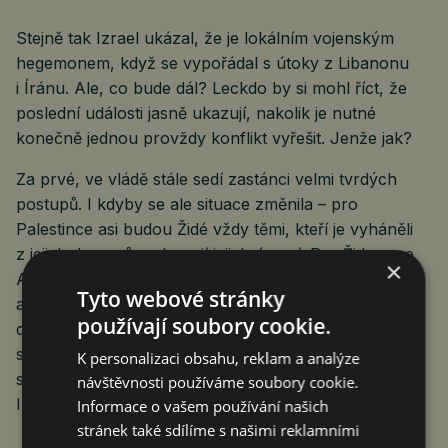
Stejně tak Izrael ukázal, že je lokálním vojenským
hegemonem, když se vypořádal s útoky z Libanonu
i Íránu. Ale, co bude dál? Leckdo by si mohl říct, že
poslední události jasně ukazují, nakolik je nutné
konečně jednou provždy konflikt vyřešit. Jenže jak?
Za prvé, ve vládě stále sedí zastánci velmi tvrdých
postupů. I kdyby se ale situace změnila – pro
Palestince asi budou Židé vždy těmi, kteří je vyháněli
z jejich domovů a okupují jejich území. Pro Židy zase
×
Arabové těmi, kdo opakovaně zaútočili na jejich stát
Tyto webové stránky
a podporovali i zvěrstva z října 2023. Vždyť za celá
používají soubory cookie.
desetiletí, a vezmeme-li v úvahu dění pod britskou
správou, tak už celé staletí, byla jediným úspěchem
K personalizaci obsahu, reklam a analýze
s reálným dopadem do omezení násilí dohoda mezi
návštěvnosti používáme soubory cookie.
Izraelem a Egyptem z Camp Davidu.
Informace o vašem používání našich
stránek také sdílíme s našimi reklamními