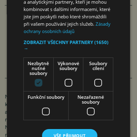
a analytickými partnery, kteří je mohou
kombinovat s dalšími informacemi, které
jste jim poskytli nebo které shromáždili
při vašem používání jejich služeb.
Zásady
HAMÁS NETANJAHUOVI VLASTNĚ
ochrany osobních údajů
VYHOVOVAL, CHTĚL HO
ZOBRAZIT VŠECHNY PARTNERY
(1650)
I PODPOROVAT, TVRDÍ NĚKTEŘÍ
→
POLITOLOGOVÉ
Nezbytně
Výkonové
Soubory
rop
Ekonomika
16. 10. 2023
4 min.
nutné
soubory
cílení
soubory
Navíc vše v situaci, kdy nikdo neví, jak se postaví
Funkční soubory
Nezařazené
soubory
k situaci budoucí vedení USA, hlavního spojence
a podporovatele Izraele, který ale začal chvílemi od
něj dávat ruce pryč. Tedy přesněji od premiéra
Netanjahua. Jak se k ní postaví Evropa už myslím
nikoho za jejími hranicemi moc nezajímá. A v situaci,
VŠE PŘIJMOUT