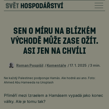
SEN O MÍRU NA BLÍZKÉM
VÝCHODĚ MŮŽE ZASE OŽÍT.
ASI JEN NA CHVÍLI
Roman Pospíšil
Komentáře
17. 1. 2025
3 min.
Ne každý Palestinec podporuje Hamás. Ale hodně asi ano. Foto:
Ahmed Abu Hameeda na Unsplash
Příměří mezi Izraelem a Hamásem vypadá jako konec
války. Ale je tomu tak?