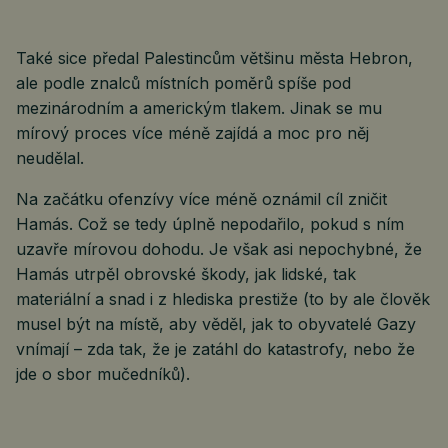
Také sice předal Palestincům většinu města Hebron,
ale podle znalců místních poměrů spíše pod
mezinárodním a americkým tlakem. Jinak se mu
mírový proces více méně zajídá a moc pro něj
neudělal.
Na začátku ofenzívy více méně oznámil cíl zničit
Hamás. Což se tedy úplně nepodařilo, pokud s ním
uzavře mírovou dohodu. Je však asi nepochybné, že
Hamás utrpěl obrovské škody, jak lidské, tak
materiální a snad i z hlediska prestiže (to by ale člověk
musel být na místě, aby věděl, jak to obyvatelé Gazy
vnímají – zda tak, že je zatáhl do katastrofy, nebo že
jde o sbor mučedníků).