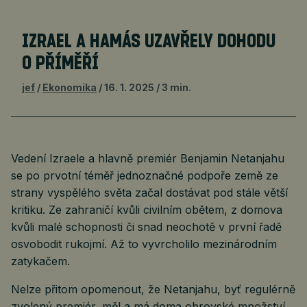
IZRAEL A HAMÁS UZAVŘELY DOHODU
O PŘÍMĚŘÍ
jef
Ekonomika
16. 1. 2025
3 min.
Vedení Izraele a hlavně premiér Benjamin Netanjahu
se po prvotní téměř jednoznačné podpoře země ze
strany vyspělého světa začal dostávat pod stále větší
kritiku. Ze zahraničí kvůli civilním obětem, z domova
kvůli malé schopnosti či snad neochotě v první řadě
osvobodit rukojmí. Až to vyvrcholilo mezinárodním
zatykačem.
Nelze přitom opomenout, že Netanjahu, byť regulérně
zvolený premiér, měl a má doma obrovské množství