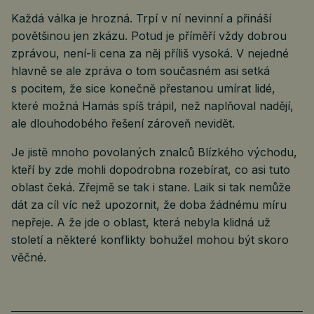
Každá válka je hrozná. Trpí v ní nevinní a přináší
povětšinou jen zkázu. Potud je příměří vždy dobrou
zprávou, není-li cena za něj příliš vysoká. V nejedné
hlavně se ale zpráva o tom současném asi setká
s pocitem, že sice konečně přestanou umírat lidé,
které možná Hamás spíš trápil, než naplňoval nadějí,
ale dlouhodobého řešení zároveň nevidět.
Je jistě mnoho povolaných znalců Blízkého východu,
kteří by zde mohli dopodrobna rozebírat, co asi tuto
oblast čeká. Zřejmě se tak i stane. Laik si tak nemůže
dát za cíl víc než upozornit, že doba žádnému míru
nepřeje. A že jde o oblast, která nebyla klidná už
století a některé konflikty bohužel mohou být skoro
věčné.