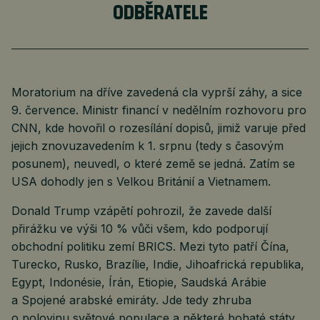
ODBĚRATELE
Moratorium na dříve zavedená cla vyprší záhy, a sice
9. července. Ministr financí v nedělním rozhovoru pro
CNN, kde hovořil o rozesílání dopisů, jimiž varuje před
jejich znovuzavedením k 1. srpnu (tedy s časovým
posunem), neuvedl, o které země se jedná. Zatím se
USA dohodly jen s Velkou Británií a Vietnamem.
Donald Trump vzápětí pohrozil, že zavede další
přirážku ve výši 10 % vůči všem, kdo podporují
obchodní politiku zemí BRICS. Mezi tyto patří Čína,
Turecko, Rusko, Brazílie, Indie, Jihoafrická republika,
Egypt, Indonésie, Írán, Etiopie, Saudská Arábie
a Spojené arabské emiráty. Jde tedy zhruba
o polovinu světové populace a některé bohaté státy.