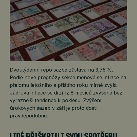
Dvoutýdenní repo sazba zůstává na 3,75 %.
Podle nové prognózy sekce měnové se inflace na
přelomu letošního a příštího roku mírně zvýší.
Jádrová inflace se drží již 8 měsíců zvýšená bez
výraznější tendence k poklesu. Zvýšení
úrokových sazeb v září je proto dosti
pravděpodobné.
LIDÉ PŘIŠKRTILI SVOU SPOTŘEBU