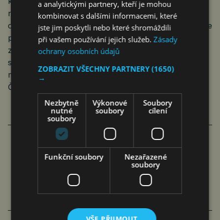
kancléře Friedricha Merze.) Ta se sice s BRICS
a analytickými partnery, kteří je mohou
neprotíná. Naplňuje se ale proroctví šéfky Evropské
kombinovat s dalšími informacemi, které
centrální banky Christine Lagardeové, že svět se může
jste jim poskytli nebo které shromáždili
po nástupu Donalda Trumpa do čela Spojených států
při vašem používání jejich služeb.
Zásady
začít uzavríat do ručitých ekonomických bloků. Jen
ochrany osobních údajů
se to zdá být mnohem nepřehldnější, než její původní
ZOBRAZIT VŠECHNY PARTNERY
(1650)
myšlenka na jeden blok kolem USA a druhý kolem
→
Číny.
Nezbytně
Výkonové
Soubory
nutné
soubory
cílení
soubory
EVROPA BY SE MĚLA PŘIPRAVIT NA
Funkční soubory
Nezařazené
soubory
TRUMPA, VARUJE ŠÉFKA ECB NA CNN
rop
Ekonomika
31. 1. 2024
1 min.
VŠE PŘIJMOUT