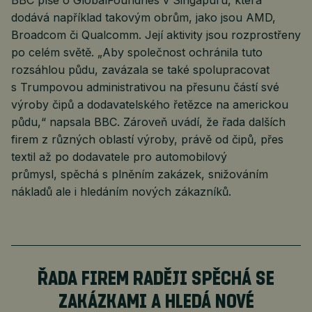
BBC píše o GlobalFoundries v Singapuru, která
dodává například takovým obrům, jako jsou AMD,
Broadcom či Qualcomm. Její aktivity jsou rozprostřeny
po celém světě. „Aby společnost ochránila tuto
rozsáhlou půdu, zavázala se také spolupracovat
s Trumpovou administrativou na přesunu částí své
výroby čipů a dodavatelského řetězce na americkou
půdu,“ napsala BBC. Zároveň uvádí, že řada dalších
firem z různých oblastí výroby, právě od čipů, přes
textil až po dodavatele pro automobilový
průmysl, spěchá s plněním zakázek, snižováním
nákladů ale i hledáním nových zákazníků.
ŘADA FIREM RADĚJI SPĚCHÁ SE
ZAKÁZKAMI A HLEDÁ NOVÉ