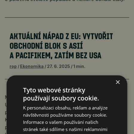
AKTUÁLNÍ NÁPAD Z EU: VYTVOŘIT
OBCHODNÍ BLOK S ASIÍ
A PACIFIKEM, ZATÍM BEZ USA
rop
Ekonomika
27. 6. 2025
1 min.
×
Tyto webové stránky
používají soubory cookie.
Minulý týden prezentovala šéfka Evropské komise
Ursula von der Leyenová nápad vytvořit jako
K personalizaci obsahu, reklam a analýze
protiváhu USA obchodní dohodu s 12 zeměmi
návštěvnosti používáme soubory cookie.
Komplexní a progresivní dohody o transpacifickém
Informace o vašem používání našich
partnerství. (Nápad prý má podporu německého
stránek také sdílíme s našimi reklamními