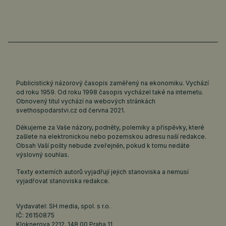
Publicistický názorový časopis zaměřený na ekonomiku. Vychází
od roku 1959. Od roku 1998 časopis vycházel také na internetu.
Obnovený titul vychází na webových stránkách
svethospodarstvi.cz
od června 2021.
Děkujeme za Vaše názory, podněty, polemiky a příspěvky, které
zašlete na elektronickou nebo pozemskou adresu naší redakce.
Obsah Vaší pošty nebude zveřejněn, pokud k tomu nedáte
výslovný souhlas.
Texty externích autorů vyjadřují jejich stanoviska a nemusí
vyjadřovat stanoviska redakce.
Vydavatel: SH media, spol. s r.o.
IČ: 26150875
Kloknerova 2212, 148 00 Praha 11