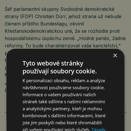
Šéf parlamentní skupiny Svobodné demokratické
strany (FDP) Christian Dürr, jehož strana už nebude
členem příštího Bundestagu, obvinil
Křesťanskodemokratickou unii, že se rozhodla proti
hospodářskému úspěchu země. „Hodně peněz, žádné
reformy. To bude charakterizovat vaše kancléřství,“
předpověděl Dürr Merzovi. FDP je striktně proti
×
trvalému uvolnění dluhových pravidel. Předseda
Tyto webové stránky
poslaneckého klubu AfD Tino Chrupalla obvinil
používají soubory cookie.
Merze, že nejen že nemá žádnou páteř, ale že je
K personalizaci obsahu, reklam a analýze
„zcela bezobratlý“. „Státní dluh se bez jakéhokoli
návštěvnosti používáme soubory cookie.
plánu zvedá do nebes,“ stěžoval si.
Informace o vašem používání našich
stránek také sdílíme s našimi reklamními
a analytickými partnery, kteří je mohou
kombinovat s dalšími informacemi, které
jste jim poskytli nebo které shromáždili
při vašem používání jejich služeb.
Zásady