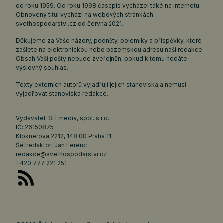
od roku 1959. Od roku 1998 časopis vycházel také na internetu.
Obnovený titul vychází na webových stránkách
svethospodarstvi.cz
od června 2021.
Děkujeme za Vaše názory, podněty, polemiky a příspěvky, které
zašlete na elektronickou nebo pozemskou adresu naší redakce.
Obsah Vaší pošty nebude zveřejněn, pokud k tomu nedáte
výslovný souhlas.
Texty externích autorů vyjadřují jejich stanoviska a nemusí
vyjadřovat stanoviska redakce.
Vydavatel: SH media, spol. s r.o.
IČ: 26150875
Kloknerova 2212, 148 00 Praha 11
Šéfredaktor: Jan Ferenc
redakce@svethospodarstvi.cz
+420 777 221 251