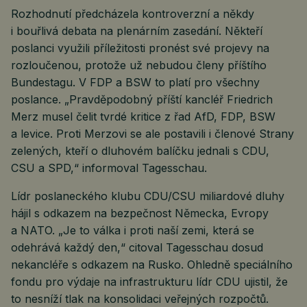
Rozhodnutí předcházela kontroverzní a někdy
i bouřlivá debata na plenárním zasedání. Někteří
poslanci využili příležitosti pronést své projevy na
rozloučenou, protože už nebudou členy příštího
Bundestagu. V FDP a BSW to platí pro všechny
poslance. „Pravděpodobný příští kancléř Friedrich
Merz musel čelit tvrdé kritice z řad AfD, FDP, BSW
a levice. Proti Merzovi se ale postavili i členové Strany
zelených, kteří o dluhovém balíčku jednali s CDU,
CSU a SPD,“ informoval Tagesschau.
Lídr poslaneckého klubu CDU/CSU miliardové dluhy
hájil s odkazem na bezpečnost Německa, Evropy
a NATO. „Je to válka i proti naší zemi, která se
odehrává každý den,“ citoval Tagesschau dosud
nekancléře s odkazem na Rusko. Ohledně speciálního
fondu pro výdaje na infrastrukturu lídr CDU ujistil, že
to nesníží tlak na konsolidaci veřejných rozpočtů.