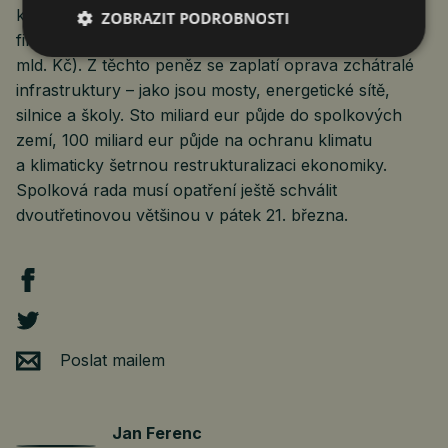
který se nevztahuje dluhová brzda a který bude
ZOBRAZIT PODROBNOSTI
financován úvěry až do výše 500 miliard eur (12 523
mld. Kč). Z těchto peněz se zaplatí oprava zchátralé
infrastruktury – jako jsou mosty, energetické sítě,
silnice a školy. Sto miliard eur půjde do spolkových
zemí, 100 miliard eur půjde na ochranu klimatu
a klimaticky šetrnou restrukturalizaci ekonomiky.
Spolková rada musí opatření ještě schválit
dvoutřetinovou většinou v pátek 21. března.
Poslat mailem
Jan Ferenc