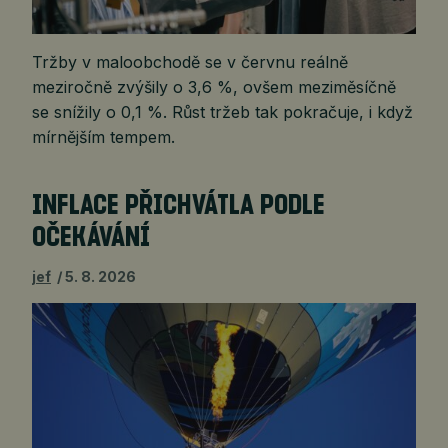
Tržby v maloobchodě se v červnu reálně
meziročně zvýšily o 3,6 %, ovšem meziměsíčně
se snížily o 0,1 %. Růst tržeb tak pokračuje, i když
mírnějším tempem.
INFLACE PŘICHVÁTLA PODLE
OČEKÁVÁNÍ
jef
5. 8. 2026