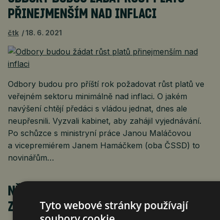
PŘINEJMENŠÍM NAD INFLACI
čtk
18. 6. 2021
Odbory budou pro příští rok požadovat růst platů ve
veřejném sektoru minimálně nad inflaci. O jakém
navýšení chtějí předáci s vládou jednat, dnes ale
neupřesnili. Vyzvali kabinet, aby zahájil vyjednávání.
Po schůzce s ministryní práce Janou Maláčovou
a vicepremiérem Janem Hamáčkem (oba ČSSD) to
novinářům…
NĚMECKO SI CHCE PŘÍŠTÍ ROK PŮJČIT
Tyto webové stránky používají
ZHRUBA STO MILIARD EUR
soubory cookie.