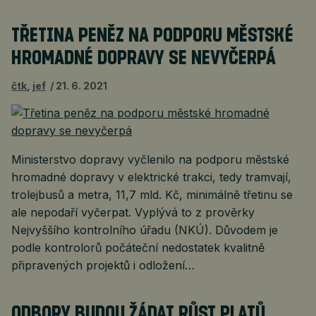
TŘETINA PENĚZ NA PODPORU MĚSTSKÉ
HROMADNÉ DOPRAVY SE NEVYČERPÁ
čtk
,
jef
21. 6. 2021
Ministerstvo dopravy vyčlenilo na podporu městské
hromadné dopravy v elektrické trakci, tedy tramvají,
trolejbusů a metra, 11,7 mld. Kč, minimálně třetinu se
ale nepodaří vyčerpat. Vyplývá to z prověrky
Nejvyššího kontrolního úřadu (NKÚ). Důvodem je
podle kontrolorů počáteční nedostatek kvalitně
připravených projektů i odložení…
ODBORY BUDOU ŽÁDAT RŮST PLATŮ