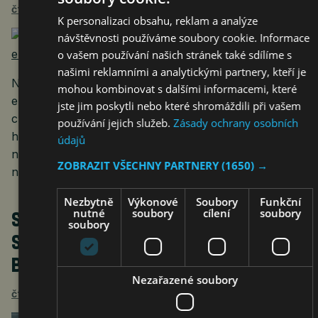
čtk
18. 6. 2021
K personalizaci obsahu, reklam a analýze
návštěvnosti používáme soubory cookie. Informace
o vašem používání našich stránek také sdílíme s
našimi reklamními a analytickými partnery, kteří je
Německo si chce příští rok půjčit zhruba 100 miliard
mohou kombinovat s dalšími informacemi, které
eur (asi 2,6 bilionu Kč). Původně si německá vláda
jste jim poskytli nebo které shromáždili při vašem
chtěla půjčit 81,5 miliardy eur. Informoval o tom web
používání jejich služeb.
Zásady ochrany osobních
hospodářského měsíčníku Handelsblatt s odvoláním
údajů
na vládní zdroj. Zvýšení podle listu způsobily náklady
ZOBRAZIT VŠECHNY PARTNERY
(1650) →
na zdravotní…
Nezbytně
Výkonové
Soubory
Funkční
nutné
soubory
cílení
soubory
SVĚTOVÁ BANKA ZAMÍTLA ŽÁDOST
soubory
SALVADORU O POMOC SE ZAVÁDĚNÍM
BITCOINU
Nezařazené soubory
čtk
18. 6. 2021