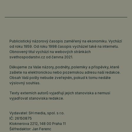
Publicistický názorový časopis zaměřený na ekonomiku. Vychází
od roku 1959. Od roku 1998 časopis vycházel také na internetu.
Obnovený titul vychází na webových stránkách
svethospodarstvi.cz
od června 2021.
Děkujeme za Vaše názory, podněty, polemiky a příspěvky, které
zašlete na elektronickou nebo pozemskou adresu naší redakce.
Obsah Vaší pošty nebude zveřejněn, pokud k tomu nedáte
výslovný souhlas.
Texty externích autorů vyjadřují jejich stanoviska a nemusí
vyjadřovat stanoviska redakce.
Vydavatel: SH media, spol. s r.o.
IČ: 26150875
Kloknerova 2212, 148 00 Praha 11
Šéfredaktor: Jan Ferenc