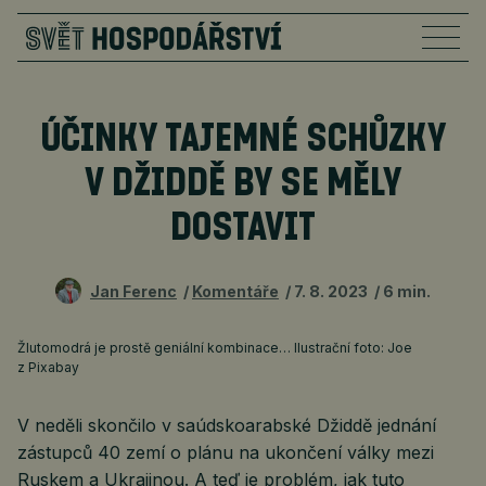
ÚČINKY TAJEMNÉ SCHŮZKY
V DŽIDDĚ BY SE MĚLY
DOSTAVIT
Jan Ferenc
Komentáře
7. 8. 2023
6 min.
Žlutomodrá je prostě geniální kombinace… Ilustrační foto: Joe
z Pixabay
V neděli skončilo v saúdskoarabské Džiddě jednání
zástupců 40 zemí o plánu na ukončení války mezi
Ruskem a Ukrajinou. A teď je problém, jak tuto