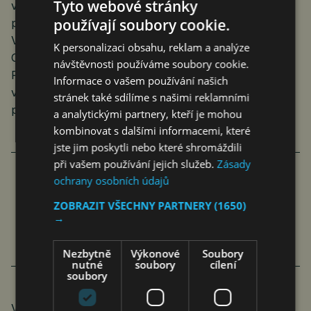
Tyto webové stránky
vlastně všechny delegace, které tam vystupovaly,
používají soubory cookie.
podpořily územní celistvost Ukrajiny, což je důležité.
Všechny se hlásily k principům, které jsou v Chartě
K personalizaci obsahu, reklam a analýze
OSN, mezinárodnímu právu.“ Rusko pozvánku do
návštěvnosti používáme soubory cookie.
Rijádu nedostalo. Na otázku proč odpovídá Marian
Informace o vašem používání našich
velice stručně a výstižně: „Země není součástí tohoto
stránek také sdílíme s našimi reklamními
procesu.“
a analytickými partnery, kteří je mohou
kombinovat s dalšími informacemi, které
jste jim poskytli nebo které shromáždili
při vašem používání jejich služeb.
Zásady
ochrany osobních údajů
ŽÁDNÉ VÝHRADY PROTI PLÁNU A ANI
ZOBRAZIT VŠECHNY PARTNERY
(1650)
TOMU PROCESU, JAK HO NAVRHUJE
→
UKRAJINA, JSEM NEZAZNAMENAL
Nezbytně
Výkonové
Soubory
nutné
soubory
cílení
soubory
Výsledky schůzky, a ovšem také řady bilaterálních