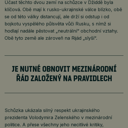
Účast těchto dvou zemí na schůzce v Džiddě byla
klíčová. Obě mají k rusko-ukrajinské válce blízko, obě
se od této války distancují, ale drží si odstup i od
bojkotu vyspělého půlsvěta vůči Rusku, s nímž si
hodlají nadále pěstovat „neutrální“ obchodní vztahy.
Obě tyto země ale zároveň na Rijád „slyší“.
JE NUTNÉ OBNOVIT MEZINÁRODNÍ
ŘÁD ZALOŽENÝ NA PRAVIDLECH
Schůzka ukázala silný respekt ukrajinského
prezidenta Volodymira Zelenského v mezinárodní
politice. A přese všechny jeho necitlivé kritiky,