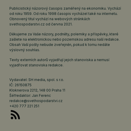
Publicistický názorový časopis zaměřený na ekonomiku. Vychází
od roku 1959. Od roku 1998 časopis vycházel také na internetu.
Obnovený titul vychází na webových stránkách
svethospodarstvi.cz
od června 2021.
Děkujeme za Vaše názory, podněty, polemiky a příspěvky, které
zašlete na elektronickou nebo pozemskou adresu naší redakce.
Obsah Vaší pošty nebude zveřejněn, pokud k tomu nedáte
výslovný souhlas.
Texty externích autorů vyjadřují jejich stanoviska a nemusí
vyjadřovat stanoviska redakce.
Vydavatel: SH media, spol. s r.o.
IČ: 26150875
Kloknerova 2212, 148 00 Praha 11
Šéfredaktor: Jan Ferenc
redakce@svethospodarstvi.cz
+420 777 221 251