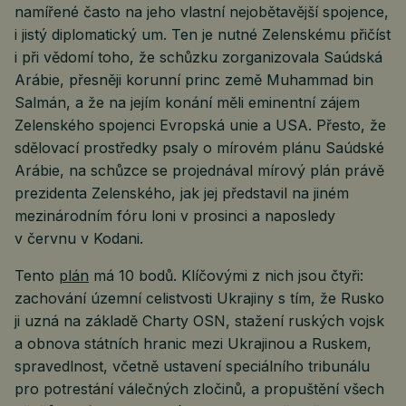
namířené často na jeho vlastní nejobětavější spojence,
i jistý diplomatický um. Ten je nutné Zelenskému přičíst
i při vědomí toho, že schůzku zorganizovala Saúdská
Arábie, přesněji korunní princ země Muhammad bin
Salmán, a že na jejím konání měli eminentní zájem
Zelenského spojenci Evropská unie a USA. Přesto, že
sdělovací prostředky psaly o mírovém plánu Saúdské
Arábie, na schůzce se projednával mírový plán právě
prezidenta Zelenského, jak jej představil na jiném
mezinárodním fóru loni v prosinci a naposledy
v červnu v Kodani.
Tento
plán
má 10 bodů. Klíčovými z nich jsou čtyři:
zachování územní celistvosti Ukrajiny s tím, že Rusko
ji uzná na základě Charty OSN, stažení ruských vojsk
a obnova státních hranic mezi Ukrajinou a Ruskem,
spravedlnost, včetně ustavení speciálního tribunálu
pro potrestání válečných zločinů, a propuštění všech