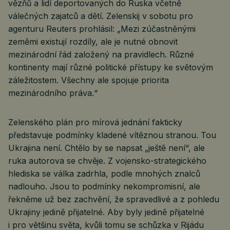
vězňů a lidí deportovaných do Ruska včetně
válečných zajatců a dětí. Zelenskij v sobotu pro
agenturu Reuters prohlásil: „Mezi zúčastněnými
zeměmi existují rozdíly, ale je nutné obnovit
mezinárodní řád založený na pravidlech. Různé
kontinenty mají různé politické přístupy ke světovým
záležitostem. Všechny ale spojuje priorita
mezinárodního práva.“
Zelenského plán pro mírová jednání fakticky
představuje podmínky kladené vítěznou stranou. Tou
Ukrajina není. Chtělo by se napsat „ještě není“, ale
ruka autorova se chvěje. Z vojensko-strategického
hlediska se válka zadrhla, podle mnohých znalců
nadlouho. Jsou to podmínky nekompromisní, ale
řekněme už bez zachvění, že spravedlivé a z pohledu
Ukrajiny jedině přijatelné. Aby byly jedině přijatelné
i pro většinu světa, kvůli tomu se schůzka v Rijádu