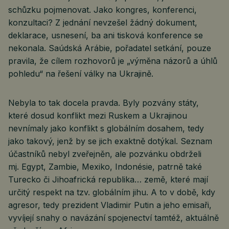
schůzku pojmenovat. Jako kongres, konferenci,
konzultaci? Z jednání nevzešel žádný dokument,
deklarace, usnesení, ba ani tisková konference se
nekonala. Saúdská Arábie, pořadatel setkání, pouze
pravila, že cílem rozhovorů je „výměna názorů a úhlů
pohledu“ na řešení války na Ukrajině.
Nebyla to tak docela pravda. Byly pozvány státy,
které dosud konflikt mezi Ruskem a Ukrajinou
nevnímaly jako konflikt s globálním dosahem, tedy
jako takový, jenž by se jich exaktně dotýkal. Seznam
účastníků nebyl zveřejněn, ale pozvánku obdrželi
mj. Egypt, Zambie, Mexiko, Indonésie, patrně také
Turecko či Jihoafrická republika… země, které mají
určitý respekt na tzv. globálním jihu. A to v době, kdy
agresor, tedy prezident Vladimir Putin a jeho emisaři,
vyvíjejí snahy o navázání spojenectví tamtéž, aktuálně