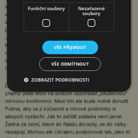
schůzek, které se v Rijádu uskutečnily, nejsou
Funkční soubory
Nezařazené
soubory
a nebudou zveřejněny. Ze střípků posbíraných
agenturami ale lze usuzovat, že Ukrajina ve svém
pohledu na ukončení války není zdaleka osamocena.
Jan Marian v rozhovoru říká: „Nemohu podrobně
komentovat to, co zaznělo na uzavřeném jednání, ale
VŠE PŘIJMOUT
obecně jsem žádné zásadní výhrady proti tomu plánu
a ani tomu procesu, jak ho navrhuje Ukrajina,
VŠE ODMÍTNOUT
nezaznamenal.“
ZOBRAZIT PODROBNOSTI
Dobrá. Jenže co dál? Diplomaticky vzato je plán
zřejmý: ještě letos na podzim uspořádat „skutečnou“
mírovou konferenci. Mezi tím ale bude nutné donutit
Putina, aby se jí zúčastnil a mírové podmínky si
alespoň vyslechl. Jak to zařídit zdaleka není jasné.
Žádná ze zemí, které do Rijádu dorazily, se do války
nezapojí. Mohou ale Ukrajinu podporovat tak, jako to