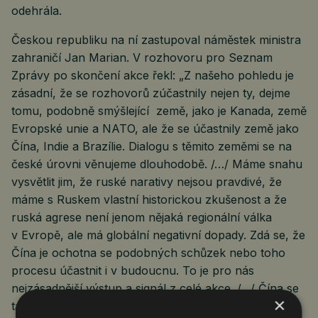
odehrála.
Českou republiku na ní zastupoval náměstek ministra
zahraničí Jan Marian. V rozhovoru pro Seznam
Zprávy po skončení akce řekl: „Z našeho pohledu je
zásadní, že se rozhovorů zúčastnily nejen ty, dejme
tomu, podobně smýšlející země, jako je Kanada, země
Evropské unie a NATO, ale že se účastnily země jako
Čína, Indie a Brazílie. Dialogu s těmito zeměmi se na
české úrovni věnujeme dlouhodobě. /…/ Máme snahu
vysvětlit jim, že ruské narativy nejsou pravdivé, že
máme s Ruskem vlastní historickou zkušenost a že
ruská agrese není jenom nějaká regionální válka
v Evropě, ale má globální negativní dopady. Zdá se, že
Čína je ochotna se podobných schůzek nebo toho
procesu účastnit i v budoucnu. To je pro nás
nejzásadnější výstup a signál z celé akce. /…/ Čína se
×
tam aktivně zapojila do diskuze a musím říct, že