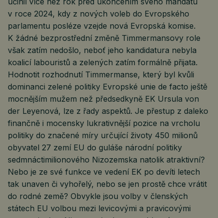
učinil více než rok před ukončením svého mandátu
v roce 2024, kdy z nových voleb do Evropského
parlamentu posléze vzejde nová Evropská komise.
K žádné bezprostřední změně Timmermansovy role
však zatím nedošlo, neboť jeho kandidatura nebyla
koalicí labouristů a zelených zatím formálně přijata.
Hodnotit rozhodnutí Timmermanse, který byl kvůli
dominanci zelené politiky Evropské unie de facto ještě
mocnějším mužem než předsedkyně EK Ursula von
der Leyenová, lze z řady aspektů. Je přestup z daleko
finančně i mocensky lukrativnější pozice na vrcholu
politiky do značené míry určující životy 450 milionů
obyvatel 27 zemí EU do guláše národní politiky
sedmnáctimilionového Nizozemska natolik atraktivní?
Nebo je ze své funkce ve vedení EK po devíti letech
tak unaven či vyhořelý, nebo se jen prostě chce vrátit
do rodné země? Obvykle jsou volby v členských
státech EU volbou mezi levicovými a pravicovými