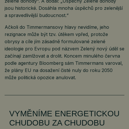
zelené dohody“. A dodal: „Úspěchy Zelené dohody
jsou historické. Dosáhla mnoha úspěchů pro zelenější
a spravedlivější budoucnost.“
Ačkoli do Timmermansovy hlavy nevidíme, jeho
rezignace může být tzv. útěkem vpřed, protože
obrysy a cíle jím zásadně formulované zelené
ideologie pro Evropu pod názvem Zelený nový úděl se
začínají zamlžovat a drolit. Koncem minulého června
podle agentury Bloomberg sám Timmermans varoval,
že plány EU na dosažení čisté nuly do roku 2050
může politická opozice anulovat.
VYMĚNÍME ENERGETICKOU
CHUDOBU ZA CHUDOBU