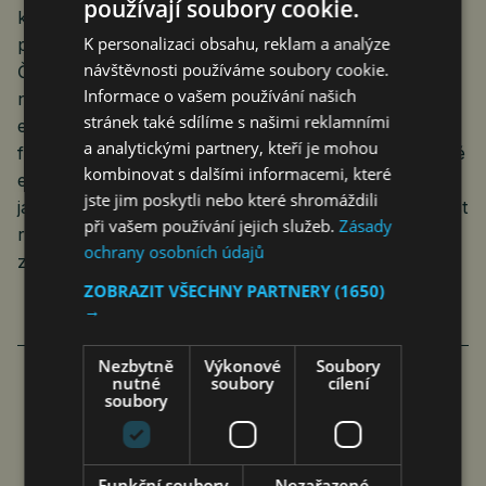
používají soubory cookie.
kdy Německo, Rakousko a Lucembursko jsou tvrdě
K personalizaci obsahu, reklam a analýze
proti, ale některé země na ni stále více sázejí, včetně
návštěvnosti používáme soubory cookie.
České republiky. Jak uvedla agentura Reuters, před
Informace o vašem používání našich
několika týdny švédský parlament přeformuloval svůj
stránek také sdílíme s našimi reklamními
energetický cíl ze „100% obnovitelné“ na „100 % bez
a analytickými partnery, kteří je mohou
fosilních paliv“, čímž otevřel dveře k využívání jaderné
kombinovat s dalšími informacemi, které
energie. Tradičně jaderná Francie, ale nově také
jste jim poskytli nebo které shromáždili
jádrem dosud nepolíbené Polsko s ambicí postavit šest
při vašem používání jejich služeb.
Zásady
reaktorů, se stávají v tuctu projaderných členských
ochrany osobních údajů
zemí EU vůdci renesance jaderné energetiky v Unii.
ZOBRAZIT VŠECHNY PARTNERY
(1650)
→
Nezbytně
Výkonové
Soubory
nutné
soubory
cílení
PŘED VOLBAMI DO EP SE
soubory
FORMUJE IDEOLOGICKÝ
ROZKOL OHLEDNĚ ZELENÉ
Funkční soubory
Nezařazené