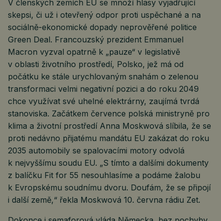
V členských zemích EU se množí hlasy vyjadřující
skepsi, či už i otevřený odpor proti uspěchané a na
sociálně-ekonomické dopady neprověřené politice
Green Deal. Francouzský prezident Emmanuel
Macron vyzval opatrně k „pauze“ v legislativě
v oblasti životního prostředí, Polsko, jež má od
počátku ke stále urychlovaným snahám o zelenou
transformaci velmi negativní pozici a do roku 2049
chce využívat své uhelné elektrárny, zaujímá tvrdá
stanoviska. Začátkem července polská ministryně pro
klima a životní prostředí Anna Moskwová slíbila, že se
proti nedávno přijatému mandátu EU zakázat do roku
2035 automobily se spalovacími motory odvolá
k nejvyššímu soudu EU. „S tímto a dalšími dokumenty
z balíčku Fit for 55 nesouhlasíme a podáme žalobu
k Evropskému soudnímu dvoru. Doufám, že se připojí
i další země,“ řekla Moskwová 10. června rádiu Zet.
Dokonce i semaforová vláda Německa, bez pochyby