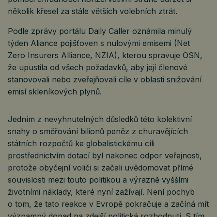
několik křesel za stále větších volebních ztrát.
Podle zprávy portálu Daily Caller oznámila minulý
týden Aliance pojišťoven s nulovými emisemi (Net
Zero Insurers Alliance, NZIA), kterou spravuje OSN,
že upustila od všech požadavků, aby její členové
stanovovali nebo zveřejňovali cíle v oblasti snižování
emisí skleníkových plynů.
Jedním z nevyhnutelných důsledků této kolektivní
snahy o směřování bilionů peněz z churavějících
státních rozpočtů ke globalistickému cíli
prostřednictvím dotací byl nakonec odpor veřejnosti,
protože obyčejní voliči si začali uvědomovat přímé
souvislosti mezi touto politikou a výrazně vyššími
životními náklady, které nyní zažívají. Není pochyb
o tom, že tato reakce v Evropě pokračuje a začíná mít
významný dopad na zdejší politická rozhodnutí. S tím