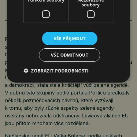
POLITIKY
soubory
VŠE PŘIJMOUT
Před volbami do Evropského parlamentu v roce 2024
se formuje ideologický rozkol ohledně zelené politiky
bloku. Na skeptičtější straně se konstelace
VŠE ODMÍTNOUT
pravicových skupin, od středopravé EPP (jejíž členkou
je CDU předsedkyně Evropské komise Ursuly von der
ZOBRAZIT PODROBNOSTI
Leyenové) až po krajně pravicovou Identitu
a demokracii, stala stále kritičtější vůči zelené agendě.
V dubnu tyto skupiny podle portálu Politico předložily
několik pozměňovacích návrhů, které vyzývají
k tomu, aby byly různé aspekty zelené agendy
osekány nebo zcela odstraněny. Levicové aliance EU
jsou přitom mnohem více rozdělené.
Nečlenská země EU Velká Británie, podle uniklých