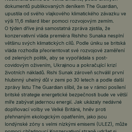
dokumentů publikovaných deníkem The Guardian,
upustila od svého vlajkového klimatického závazku ve
výši 11,6 miliard liber pomoci rozvojovým zemím.
O týden dříve jiná samostatná zpráva zjistila, že
konzervativní vláda premiéra Rishiho Sunaka nesplní
většinu svých klimatických cílů. Podle úniku se britská
vláda rozhodla přeorientovat své rozvojové zaměření
od zelených politik, aby se vypořádala s post-
covidovým oživením, Ukrajinou a pokračující krizí
životních nákladů. Rishi Sunak zároveň schválil první
hlubinný uhelný důl v zemi po 30 letech a podle další
zprávy listu The Guardian slíbil, že se v rámci posílení
britské strategie energetické bezpečnosti bude ve větší
míře zabývat jadernou energií. Jak ukázaly nedávné
doplňovací volby ve Velké Británii, hněv proti
přehnaným ekologickým opatřením, jako jsou
londýnské zóny s velmi nízkými emisemi (ULEZ), může
pomoci chřadnoucí Konzervativní straně udržet si