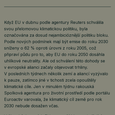
Když EU v dubnu podle agentury Reuters schválila
svou přelomovou klimatickou politiku, byla
označována za dosud nejambicióznější politiku bloku.
Podle nových podmínek mají být emise do roku 2030
sníženy o 62 % oproti úrovni z roku 2005, což
připraví půdu pro to, aby EU do roku 2050 dosáhla
uhlíkové neutrality. Ale od schválení této dohody se
v evropské alianci začaly objevovat trhliny.
V posledních týdnech několik zemí a aliancí vyzývalo
k pauze, zatímco jiné v tichosti zcela opouštěly
klimatické cíle. Jen v minulém týdnu rakouská
Spolková agentura pro životní prostředí podle portálu
Euroactiv varovala, že klimatický cíl země pro rok
2030 nebude dosažen včas.