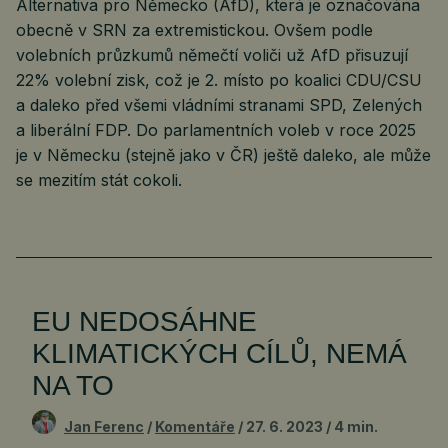
Alternativa pro Německo (AfD), která je označována
obecně v SRN za extremistickou. Ovšem podle
volebních průzkumů němečtí voliči už AfD přisuzují
22% volební zisk, což je 2. místo po koalici CDU/CSU
a daleko před všemi vládními stranami SPD, Zelených
a liberální FDP. Do parlamentních voleb v roce 2025
je v Německu (stejně jako v ČR) ještě daleko, ale může
se mezitím stát cokoli.
EU NEDOSÁHNE
KLIMATICKÝCH CÍLŮ, NEMÁ
NA TO
Jan Ferenc
Komentáře
27. 6. 2023
4 min.