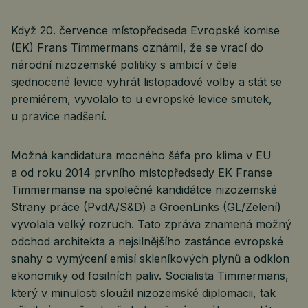
Když 20. července místopředseda Evropské komise
(EK) Frans Timmermans oznámil, že se vrací do
národní nizozemské politiky s ambicí v čele
sjednocené levice vyhrát listopadové volby a stát se
premiérem, vyvolalo to u evropské levice smutek,
u pravice nadšení.
Možná kandidatura mocného šéfa pro klima v EU
a od roku 2014 prvního místopředsedy EK Franse
Timmermanse na společné kandidátce nizozemské
Strany práce (PvdA/S&D) a GroenLinks (GL/Zelení)
vyvolala velký rozruch. Tato zpráva znamená možný
odchod architekta a nejsilnějšího zastánce evropské
snahy o vymýcení emisí skleníkových plynů a odklon
ekonomiky od fosilních paliv. Socialista Timmermans,
který v minulosti sloužil nizozemské diplomacii, tak