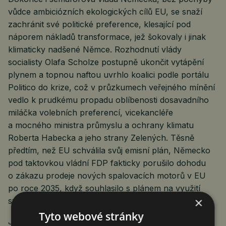
vůdce ambiciózních ekologických cílů EU, se snaží
zachránit své politické preference, klesající pod
náporem nákladů transformace, jež šokovaly i jinak
klimaticky nadšené Němce. Rozhodnutí vlády
socialisty Olafa Scholze postupně ukončit vytápění
plynem a topnou naftou uvrhlo koalici podle portálu
Politico do krize, což v průzkumech veřejného mínění
vedlo k prudkému propadu oblíbenosti dosavadního
miláčka volebních preferencí, vicekancléře
a mocného ministra průmyslu a ochrany klimatu
Roberta Habecka a jeho strany Zelených. Těsně
předtím, než EU schválila svůj emisní plán, Německo
pod taktovkou vládní FDP fakticky porušilo dohodu
o zákazu prodeje nových spalovacích motorů v EU
po roce 2035, když souhlasilo s plánem na využití
×
syntetických paliv.
Tyto webové stránky
Jaderná energie zůstává v EU rozdělujícím tématem,