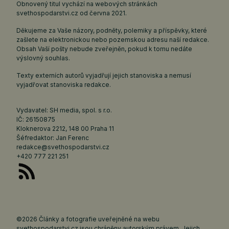
Obnovený titul vychází na webových stránkách
svethospodarstvi.cz
od června 2021.
Děkujeme za Vaše názory, podněty, polemiky a příspěvky, které
zašlete na elektronickou nebo pozemskou adresu naší redakce.
Obsah Vaší pošty nebude zveřejněn, pokud k tomu nedáte
výslovný souhlas.
Texty externích autorů vyjadřují jejich stanoviska a nemusí
vyjadřovat stanoviska redakce.
Vydavatel: SH media, spol. s r.o.
IČ: 26150875
Kloknerova 2212, 148 00 Praha 11
Šéfredaktor: Jan Ferenc
redakce@svethospodarstvi.cz
+420 777 221 251
©2026 Články a fotografie uveřejněné na webu
svethospodarstvi.cz jsou chráněny autorským právem. Jejich