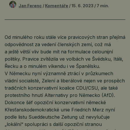
Jan Ferenc
Komentáře
15. 6. 2023
7 min.
Od minulého roku stále více pravicových stran přejímá
odpovědnost za vedení členských zemí, což má
a ještě větší vliv bude mít na formulace celounijní
politiky. Pravice zvítězila ve volbách ve Švédsku, Itálii,
Řecku a o minulém víkendu i ve Španělsku.
V Německu nyní významně ztrácí v průzkumech
vládní socialisté, Zelení a liberálové nejen ve prospěch
tradičních konzervativní koalice CDU/CSU, ale také
protestního hnutí Alternativy pro Německo (AfD).
Dokonce šéf opoziční konzervativní německé
Křesťanskodemokratické unie Friedrich Merz nyní
podle listu Sueddeutsche Zeitung už nevylučuje
„lokální“ spolupráci s další opoziční stranou