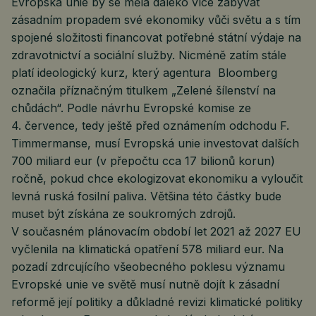
Evropská unie by se měla daleko více zabývat
zásadním propadem své ekonomiky vůči světu a s tím
spojené složitosti financovat potřebné státní výdaje na
zdravotnictví a sociální služby. Nicméně zatím stále
platí ideologický kurz, který agentura Bloomberg
označila příznačným titulkem „Zelené šílenství na
chůdách“. Podle návrhu Evropské komise ze
4. července, tedy ještě před oznámením odchodu F.
Timmermanse, musí Evropská unie investovat dalších
700 miliard eur (v přepočtu cca 17 bilionů korun)
ročně, pokud chce ekologizovat ekonomiku a vyloučit
levná ruská fosilní paliva. Většina této částky bude
muset být získána ze soukromých zdrojů.
V současném plánovacím období let 2021 až 2027 EU
vyčlenila na klimatická opatření 578 miliard eur. Na
pozadí zdrcujícího všeobecného poklesu významu
Evropské unie ve světě musí nutně dojít k zásadní
reformě její politiky a důkladné revizi klimatické politiky