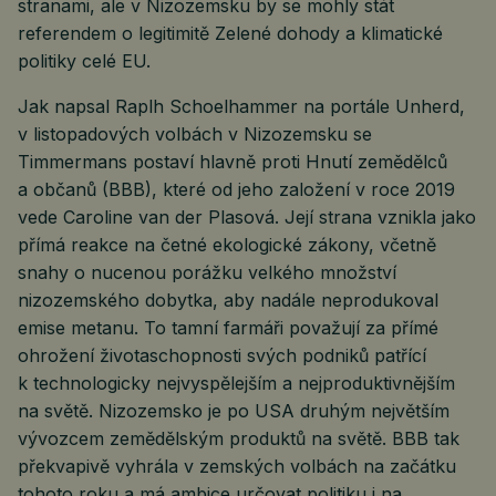
stranami, ale v Nizozemsku by se mohly stát
referendem o legitimitě Zelené dohody a klimatické
politiky celé EU.
Jak napsal Raplh Schoelhammer na portále Unherd,
v listopadových volbách v Nizozemsku se
Timmermans postaví hlavně proti Hnutí zemědělců
a občanů (BBB), které od jeho založení v roce 2019
vede Caroline van der Plasová. Její strana vznikla jako
přímá reakce na četné ekologické zákony, včetně
snahy o nucenou porážku velkého množství
nizozemského dobytka, aby nadále neprodukoval
emise metanu. To tamní farmáři považují za přímé
ohrožení životaschopnosti svých podniků patřící
k technologicky nejvyspělejším a nejproduktivnějším
na světě. Nizozemsko je po USA druhým největším
vývozcem zemědělským produktů na světě. BBB tak
překvapivě vyhrála v zemských volbách na začátku
tohoto roku a má ambice určovat politiku i na