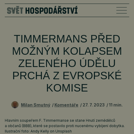
TIMMERMANS PŘED
MOŽNÝM KOLAPSEM
ZELENÉHO ÚDĚLU
PRCHÁ Z EVROPSKÉ
KOMISE
Milan Smutný
Komentáře
27. 7. 2023
11 min.
Hlavním soupeřem F. Timmermanse se stane Hnutí zemědělců
a občanů (BBB), které se postavilo proti nucenému vybíjení dobytka.
Ilustrační foto: Andy Kelly on Unsplash