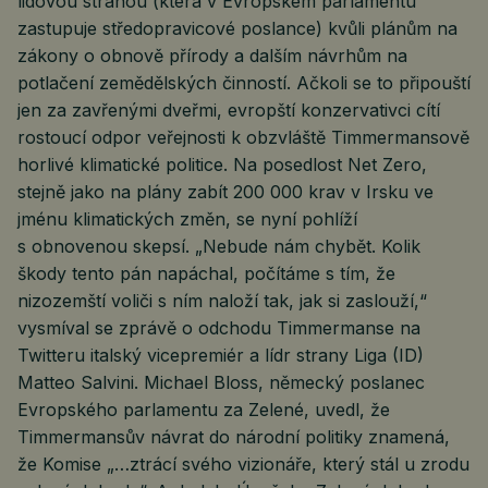
lidovou stranou (která v Evropském parlamentu
zastupuje středopravicové poslance) kvůli plánům na
zákony o obnově přírody a dalším návrhům na
potlačení zemědělských činností. Ačkoli se to připouští
jen za zavřenými dveřmi, evropští konzervativci cítí
rostoucí odpor veřejnosti k obzvláště Timmermansově
horlivé klimatické politice. Na posedlost Net Zero,
stejně jako na plány zabít 200 000 krav v Irsku ve
jménu klimatických změn, se nyní pohlíží
s obnovenou skepsí. „Nebude nám chybět. Kolik
škody tento pán napáchal, počítáme s tím, že
nizozemští voliči s ním naloží tak, jak si zaslouží,“
vysmíval se zprávě o odchodu Timmermanse na
Twitteru italský vicepremiér a lídr strany Liga (ID)
Matteo Salvini. Michael Bloss, německý poslanec
Evropského parlamentu za Zelené, uvedl, že
Timmermansův návrat do národní politiky znamená,
že Komise „…ztrácí svého vizionáře, který stál u zrodu