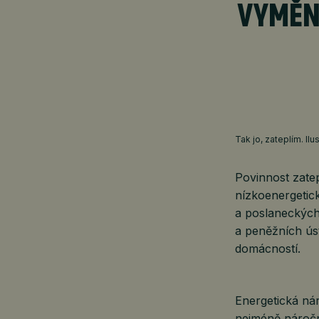
VYMĚN
Tak jo, zateplím. Il
Povinnost zatep
nízkoenergetic
a poslaneckých
a peněžních ús
domácností.
Energetická ná
nejméně náročná