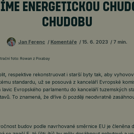
ÍME ENERGETICKOU CHUD
CHUDOBU
Jan Ferenc
Komentáře
15. 6. 2023
7 min.
ustrační foto: Rowan z Pixabay
lit, respektive rekonstruovat i starší byty tak, aby vyhovov
kému standardu, už se posouvá z kanceláří Evropské komi
 lavic Evropského parlamentu do kanceláří tuzemských st
tavů. To znamená, že dříve či později neodvratně zasáhnou
ročnost budov podle navrhované směrnice EU je členěna do
 se značí E, té (čti: ítý) by měly dosáhnout nebytové a v