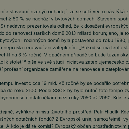
ní a stavební inženýři odhadují, že se celá věc u nás týká 
z nichž 60 % se nachází v bytových domech. Stavební spoři
ČS) nedávno prezentovala odhad, že k dosažení evropskýc
tic do renovací starších domů 2013 miliard korun; ano, je t
a bytových i rodinných domů byla postavena do roku 1980, 
h neprošla renovací ani zateplením. „Pokud se má tento st
ychlit na 3 % ročně. V opačném případě se bude tuzemský
olik století,“ píše ve své studii iniciativa zateplujemecesko.c
tší profesní organizace zaměřené na renovace a zateplován
tempu investic cca 19 mld. Kč ročně by se podařilo potře
uba do roku 2100. Podle SSČS by bylo nutné toto tempo zv
abychom se dostali někam mezi roky 2050 až 2060. Kde je v
řejmě, vykřikne ministr životního prostředí Petr Hladík. K
lušných dotačních fondů? Z Evropské unie, samozřejmě, vy
e. A kdo je dá té komisi? Evropský občan prostřednictvím