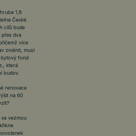
zhruba 1,8
telna České
h cílů bude
o přes dva
přičemž více
av změnit, musí
 bytový fond
z., která
í budov.
bné renovace
ýšit na 60
zít?
de se vezmou
křikne
 povolenek