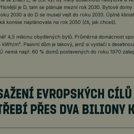
řísnější je D, tam se plánuje mezní rok 2030. Bytové domy 
oku 2030 a do D se musejí vejít do roku 2033. Úplně klimat
á komise naplánovala na rok 2050 (čti, jak chceš).
ř 4,5 milionu obydlených bytů. Průměrná domácnost spo
 kWh/m². Pasivní dům je takový, jenž si vystačí s desetinou 
Ú nemá např. 60 % domů postavených do roku 1970 zatep
SAŽENÍ EVROPSKÝCH CÍLŮ
TŘEBÍ PŘES DVA BILIONY 