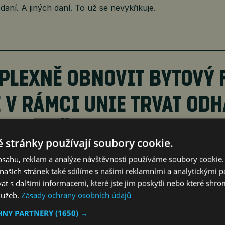
daní. A jiných daní. To už se nevykřikuje.
PLEXNĚ OBNOVIT BYTOVÝ 
 V RÁMCI UNIE TRVAT OD
ET, A V ČESKU DOKONCE 6
 stránky používají soubory cookie.
obsahu, reklam a analýze návštěvnosti používáme soubory cookie.
ašich stránek také sdílíme s našimi reklamními a analytickými par
 s dalšími informacemi, které jste jim poskytli nebo které shro
 v průšvihu sami. Tempo renovací je pomalé v celé EU. Odh
služeb.
Zásady ochrany osobních údajů
lexní renovací prochází jen 0,2 % evropských budov roč
HNY PARTNERY
(1650) →
vací bytových domů komplexní formou ještě pomalejší, a to