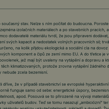
ro současný stav. Nelze s ním počítat do budoucna. Porost
zejména izolačních materiálech a po stavebních pracích, a 
tímco dodavatelé materiálu tvrdí, že jsou připraveni dodávat
ení svých kapacit a nedostatek volných pracovních sil; trvá 
 určeno, na kolik přijdou ekologická a sociální cla na dovoz
vých komponent a čipů ze zemí mimo EU. A do třetice je ve
ovolenek, jež mají být uvaleny na vytápění a dopravu a kt
 těch klimatizovaných, protože zrovna vytápění žádného
y nebude zcela bezemisní.
i dříve, že v případě stavebnictví se evropské hyperaktivn
orně funguje samo od sebe: energetické úspory, bezemisn
žitelnosti, apod. Posouvá se to přirozeně na vývoji materiál
vky uživatelů budov. Teď se tomu nasazují „ambiciózní“ te
jakékoliv analýzy uskutečnitelnosti, nákladů a dopadů. Živ