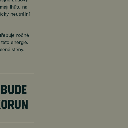
mají lhůtu na
icky neutrální
třebuje ročně
této energie.
lené stěny.
 BUDE
KORUN