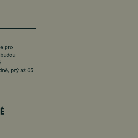
ce pro
i budou
é
odně, prý až 65
KÉ