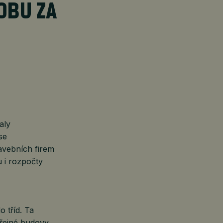
OBU ZA
aly
se
avebních firem
 i rozpočty
 tříd. Ta
eřejné budovy