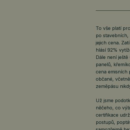
To vše platí p
po stavebních, 
jejich cena. Za
hlásí 92% vytíž
Dále není ještě
panelů, křemíko
cena emisních p
občané, včetně
zeměpásu nikd
Už jsme podotkl
něčeho, co výb
certifikace udr
postupů, poptá
samozřejmě bez 