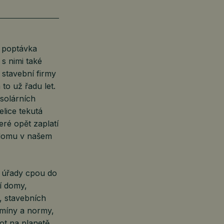
e poptávka
s nimi také
, stavební firmy
to už řadu let.
 solárních
lice tekutá
eré opět zaplatí
 domu v našem
í úřady cpou do
í domy,
ů, stavebních
rmíny a normy,
ot na planetě