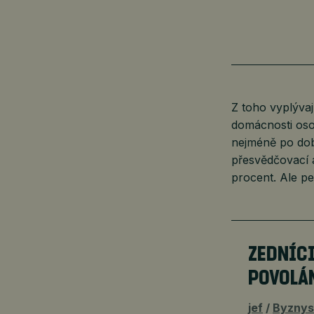
Z toho vyplývaj
domácnosti oso
nejméně po dobu
přesvědčovací a
procent. Ale pe
ZEDNÍCI
POVOLÁ
jef
Byznys