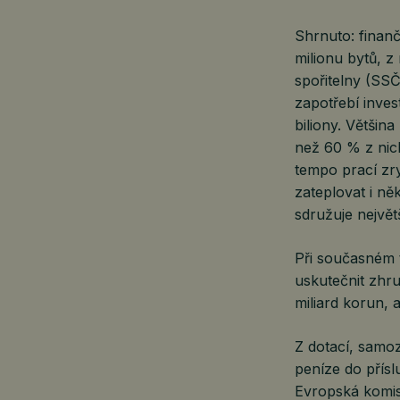
Shrnuto: finanč
milionu bytů, 
spořitelny (SS
zapotřebí inves
biliony. Většin
než 60 % z nic
tempo prací zr
zateplovat i něk
sdružuje nejvě
Při současném 
uskutečnit zhr
miliard korun, 
Z dotací, samoz
peníze do přís
Evropská komis