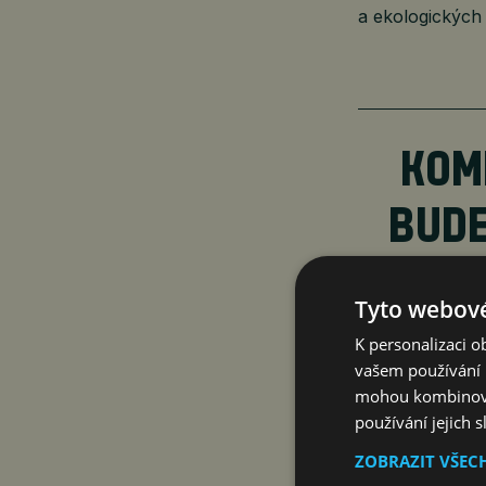
a ekologických 
KOM
BUDE
500 L
Tyto webové
K personalizaci 
vašem používání n
mohou kombinovat
Zdaleka nejsme
používání jejich 
důkladnou komp
ZOBRAZIT VŠEC
jen tempo reno