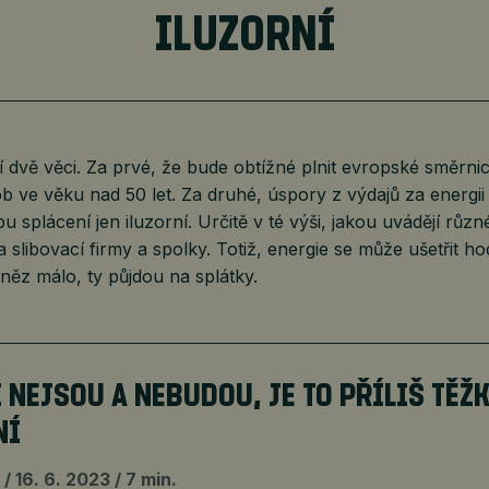
ILUZORNÍ
í dvě věci. Za prvé, že bude obtížné plnit evropské směrni
b ve věku nad 50 let. Za druhé, úspory z výdajů za energi
 splácení jen iluzorní. Určitě v té výši, jakou uvádějí různ
 slibovací firmy a spolky. Totiž, energie se může ušetřit h
něz málo, ty půjdou na splátky.
 NEJSOU A NEBUDOU, JE TO PŘÍLIŠ TĚŽ
NÍ
16. 6. 2023
7 min.