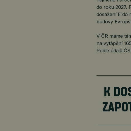
do roku 2027. P
dosažení E do r
budovy Evropsk
V ČR máme témě
na vytápění 165
Podle údajů ČS
K DO
ZAPO