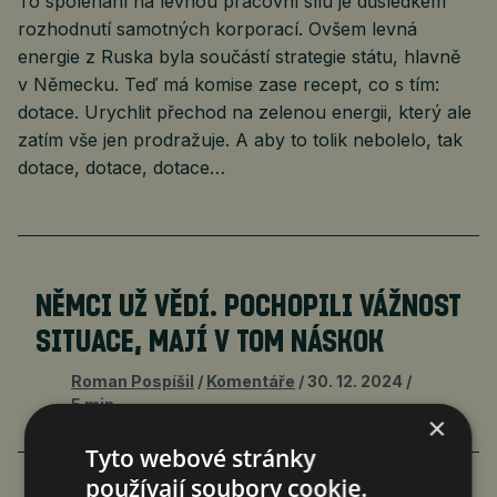
To spoléhání na levnou pracovní sílu je důsledkem
rozhodnutí samotných korporací. Ovšem levná
energie z Ruska byla součástí strategie státu, hlavně
v Německu. Teď má komise zase recept, co s tím:
dotace. Urychlit přechod na zelenou energii, který ale
zatím vše jen prodražuje. A aby to tolik nebolelo, tak
dotace, dotace, dotace…
NĚMCI UŽ VĚDÍ. POCHOPILI VÁŽNOST
SITUACE, MAJÍ V TOM NÁSKOK
Roman Pospíšil
Komentáře
30. 12. 2024
5 min.
×
Tyto webové stránky
používají soubory cookie.