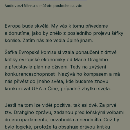
Audioverzi článku si můžete poslechnout zde.
Evropa bude skvělá. My vás k tomu přivedeme
a donutíme, jako by znělo z posledního projevu šéfky
komise. Zatím nás ale vedla úplně jinam.
Šéfka Evropské komise si vzala ponaučení z drtivé
kritiky evropské ekonomiky od Maria Draghiho
a představila plán na oživení. Tedy na zvýšení
konkurenceschopnosti. Nazývá ho kompasem a má
nás přivést do jiného světa, kde budeme znovu
konkurovat USA a Číně, případně zbytku světa.
Jestli na tom lze vidět pozitiva, tak asi dvě. Za prvé
tzv. Drahgiho zprávu, zadanou před loňskými volbami
do europarlamentu, nezahodila a neodmítla. Což by
bylo logické, protože ta obsahuje drtivou kritiku