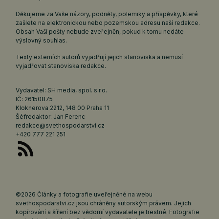
Děkujeme za Vaše názory, podněty, polemiky a příspěvky, které
zašlete na elektronickou nebo pozemskou adresu naší redakce.
Obsah Vaší pošty nebude zveřejněn, pokud k tomu nedáte
výslovný souhlas.
Texty externích autorů vyjadřují jejich stanoviska a nemusí
vyjadřovat stanoviska redakce.
Vydavatel: SH media, spol. s r.o.
IČ: 26150875
Kloknerova 2212, 148 00 Praha 11
Šéfredaktor: Jan Ferenc
redakce@svethospodarstvi.cz
+420 777 221 251
©2026 Články a fotografie uveřejněné na webu
svethospodarstvi.cz jsou chráněny autorským právem. Jejich
kopírování a šíření bez vědomí vydavatele je trestné. Fotografie