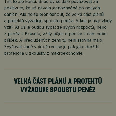
Tím to ale končí. Snad by se dalo považovat za
pozitivum, že už nevolá jednoznačně po nových
daních. Ale nelze přehlédnout, že velká část plánů
a projektů vyžaduje spoustu peněz. A kde je mají vlády
vzít? Ať už je budou sypat ze svých rozpočtů, nebo
z peněz z Bruselu, vždy půjde o peníze z daní nebo
půjček. A předlužených zemí tu není zrovna málo.
Zvyšovat daně v době recese je pak jako dráždit
profesora u zkoušky z makroekonomie.
VELKÁ ČÁST PLÁNŮ A PROJEKTŮ
VYŽADUJE SPOUSTU PENĚZ