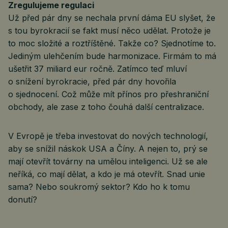
Zregulujeme regulaci
Už před pár dny se nechala první dáma EU slyšet, že
s tou byrokracií se fakt musí něco udělat. Protože je
to moc složité a roztříštěné. Takže co? Sjednotíme to.
Jediným ulehčením bude harmonizace. Firmám to má
ušetřit 37 miliard eur ročně. Zatímco teď mluví
o snížení byrokracie, před pár dny hovořila
o sjednocení. Což může mít přínos pro přeshraniční
obchody, ale zase z toho čouhá další centralizace.
V Evropě je třeba investovat do nových technologií,
aby se snížil náskok USA a Číny. A nejen to, prý se
mají otevřít továrny na umělou inteligenci. Už se ale
neříká, co mají dělat, a kdo je má otevřít. Snad unie
sama? Nebo soukromý sektor? Kdo ho k tomu
donutí?