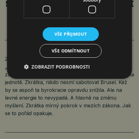
ŠPATNÉ DOTACE NEHRADÍME DOBRÝMI
DOTACEMI A ZLOU BYROKRACII
HODNOU BYROKRACIÍ
VŠE PŘIJMOUT
VŠE ODMÍTNOUT
Zmíněný server Politico to komentoval pod titulkem:
„Snaha Von der Leyenové na podporu podnikání
ZOBRAZIT PODROBNOSTI
závisí na vládní pomoci.“ A podle velké šéfky záleží na
jednotě. Zkrátka, nikdo nesmí sabotovat Brusel. Kéž
by se aspoň ta byrokracie opravdu snížila. Ale na
levné energie to nevypadá. A hlavně na změnu
myšlení. Zkrátka mírný pokrok v mezích zákona. Jak
se to pořád opakuje.