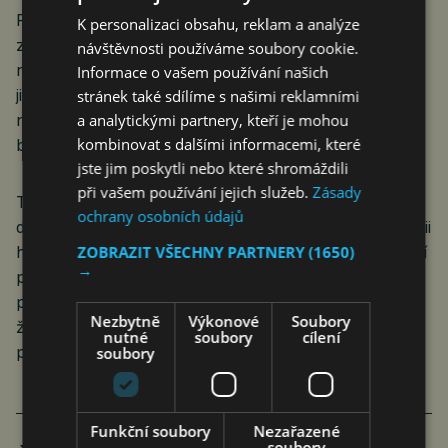
Paní Ursula si kupodivu všimla, že řada států je
K personalizaci obsahu, reklam a analýze
zadlužených. Takže nabízí přesměrování
návštěvnosti používáme soubory cookie.
nevyčerpaných prostředků na určité programy do
Informace o vašem používání našich
jiných. Taky apeluje na vlády jednotlivých států, aby
stránek také sdílíme s našimi reklamními
nutnost změn nepodceňovaly, protože to (asi
a analytickými partnery, kteří je mohou
kombinovat s dalšími informacemi, které
bohužel) je v jejich kompetencích.
jste jim poskytli nebo které shromáždili
při vašem používání jejich služeb.
Zásady
Takže dosavadní centralizaci ještě posílíme, špatné
ochrany osobních údajů
dotace nahradíme dobrými dotacemi, a zlou byrokracii
hodnou byrokracií. Připomíná to až příliš naši někdejší
ZOBRAZIT VŠECHNY PARTNERY
(1650)
→
přestavbu hospodářského mechanismu. Nutně
potřebujeme změnu, ale na základním principu, tedy,
Nezbytně
Výkonové
Soubory
že to všechno budeme řídit a že na to budeme
nutné
soubory
cílení
potřebovat hafo peněz, se nezmění nic.
soubory
Funkční soubory
Nezařazené
soubory