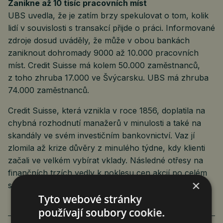
Zanikne až 10 tisíc pracovních míst
UBS uvedla, že je zatím brzy spekulovat o tom, kolik
lidí v souvislosti s transakcí přijde o práci. Informované
zdroje dosud uváděly, že může v obou bankách
zaniknout dohromady 9000 až 10.000 pracovních
míst. Credit Suisse má kolem 50.000 zaměstnanců,
z toho zhruba 17.000 ve Švýcarsku. UBS má zhruba
74.000 zaměstnanců.
Credit Suisse, která vznikla v roce 1856, doplatila na
chybná rozhodnutí manažerů v minulosti a také na
skandály ve svém investičním bankovnictví. Vaz jí
zlomila až krize důvěry z minulého týdne, kdy klienti
začali ve velkém vybírat vklady. Následné otřesy na
finančních trzích vedly k poklesu cen akcií po celém
×
světě.
Tyto webové stránky
používají soubory cookie.