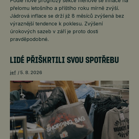
Podle nové prognózy sekce měnové se inflace na
přelomu letošního a příštího roku mírně zvýší.
Jádrová inflace se drží již 8 měsíců zvýšená bez
výraznější tendence k poklesu. Zvýšení
úrokových sazeb v září je proto dosti
pravděpodobné.
LIDÉ PŘIŠKRTILI SVOU SPOTŘEBU
jef
5. 8. 2026