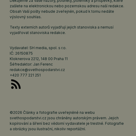
Děkujeme za Vaše názory, podněty, polemiky a příspěvky, které
zašlete na elektronickou nebo pozemskou adresu naší redakce.
Obsah Vaší pošty nebude zveřejněn, pokud k tomu nedáte
výslovný souhlas.
Texty externích autorů vyjadřují jejich stanoviska a nemusí
vyjadřovat stanoviska redakce.
Vydavatel: SH media, spol. s r.o.
IČ: 26150875
Kloknerova 2212, 148 00 Praha 11
Šéfredaktor: Jan Ferenc
redakce@svethospodarstvi.cz
+420 777 221 251
©2026 Články a fotografie uveřejněné na webu
svethospodarstvi.cz jsou chráněny autorským právem. Jejich
kopírování a šíření bez vědomí vydavatele je trestné. Fotografie
a obrázky jsou ilustrační, nikoliv reportážní.