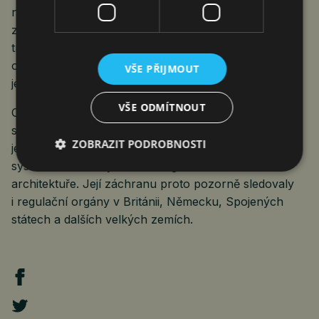
na burzách v Asii. Existovaly obavy, že pokud by se
záležitost nevyřešila ani do té doby, zavládla by na
trzích nervozita a hlavní akciové indexy by prudce
oslabily. To by znamenalo ekonomické ztráty pro
VŠE PŘIJMOUT
jednotlivce, firmy i vlády.
VŠE ODMÍTNOUT
Credit Suisse patří k největším správcům majetku na
světě. Služby poskytuje především bohatým
ZOBRAZIT PODROBNOSTI
jednotlivcům a je považována za jednu z třiceti
systémově důležitých bank v globální finanční
architektuře. Její záchranu proto pozorně sledovaly
i regulační orgány v Británii, Německu, Spojených
státech a dalších velkých zemích.