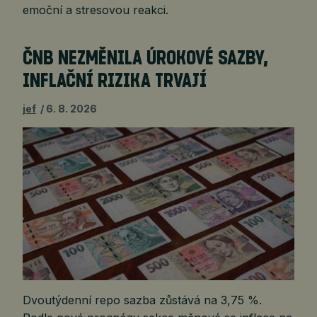
emoční a stresovou reakci.
ČNB NEZMĚNILA ÚROKOVÉ SAZBY,
INFLAČNÍ RIZIKA TRVAJÍ
jef
6. 8. 2026
Dvoutýdenní repo sazba zůstává na 3,75 %.