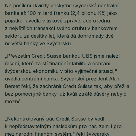
Na posílení likvidity poskytne švýcarská centrální
banka až 100 miliard franků (2,4 bilionu Kč) jako
pojistku, uvedla v tiskové
zprávě
. Jde o jednu
z největších transakcí svého druhu v bankovním
sektoru za desítky let, která dá dohromady dvě
největší banky ve Švýcarsku.
„Převzetím Credit Suisse bankou UBS jsme nalezli
řešení, které zajistí finanční stabilitu a ochrání
švýcarskou ekonomiku v této výjimečné situaci,“
uvedla centrální banka. Švýcarský prezident Alain
Berset řekl, že zachránit Credit Suisse tak, aby přežila
bez pomoci jiné banky, už kvůli ztrátě důvěry nebylo
možné.
„Nekontrolovaný pád Credit Suisse by vedl
k nepředstavitelným následkům pro naši zemi i pro
mezinárodní finanční systém,“ řekl švýcarský