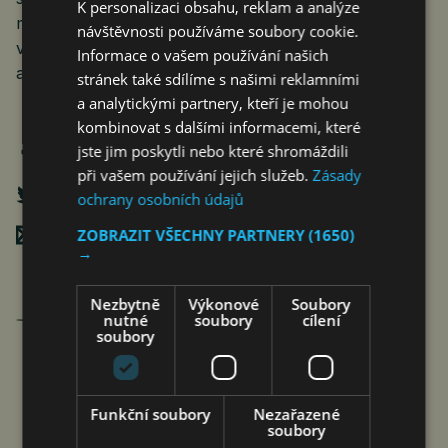
K personalizaci obsahu, reklam a analýze
meziroční oslabení koruny vůči euru i dolaru,“ uvedl
návštěvnosti používáme soubory cookie.
vedoucí oddělení statistiky cen průmyslu
Informace o vašem používání našich
a zahraničního obchodu ČSÚ Vladimír Klimeš.
stránek také sdílíme s našimi reklamními
a analytickými partnery, kteří je mohou
kombinovat s dalšími informacemi, které
jste jim poskytli nebo které shromáždili
při vašem používání jejich služeb.
Zásady
ochrany osobních údajů
Poslat mailem
ZOBRAZIT VŠECHNY PARTNERY
(1650)
→
Nezbytně
Výkonové
Soubory
Roman Pospíšil
nutné
soubory
cílení
články autora >
soubory
Funkční soubory
Nezařazené
soubory