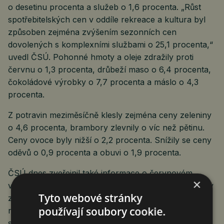
o desetinu procenta a služeb o 1,6 procenta. „Růst
spotřebitelských cen v oddíle rekreace a kultura byl
způsoben zejména zvýšením sezonních cen
dovolených s komplexními službami o 25,1 procenta,“
uvedl ČSÚ. Pohonné hmoty a oleje zdražily proti
červnu o 1,3 procenta, drůbeží maso o 6,4 procenta,
čokoládové výrobky o 7,7 procenta a máslo o 4,3
procenta.
Z potravin meziměsíčně klesly zejména ceny zeleniny
o 4,6 procenta, brambory zlevnily o víc než pětinu.
Ceny ovoce byly nižší o 2,2 procenta. Snížily se ceny
oděvů o 0,9 procenta a obuvi o 1,9 procenta.
ČSÚ dnes zveřejnil také informace o červnovém
×
vývoji cen v zahraničním obchodu. „V červnu se ceny
Tyto webové stránky
zahraničního obchodu se zbožím meziměsíčně téměř
používají soubory cookie.
nezměnily. Meziročně rostly ceny vývozu a dovozu
shodně o 2,9 procenta. Značný vliv mělo významné