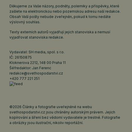
Děkujeme za Vaše názory, podněty, polemiky a příspěvky, které
zašlete na elektronickou nebo pozemskou adresu naší redakce.
Obsah Vaší pošty nebude zveřejněn, pokud k tomu nedáte
výslovný souhlas.
Texty externích autorů vyjadřují jejich stanoviska a nemusí
vyjadřovat stanoviska redakce.
Vydavatel: SH media, spol. s r.o.
IČ: 26150875
Kloknerova 2212, 148 00 Praha 11
Šéfredaktor: Jan Ferenc
redakce@svethospodarstvi.cz
+420 777 221 251
©2026 Články a fotografie uveřejněné na webu
svethospodarstvi.cz jsou chráněny autorským právem. Jejich
kopírování a šíření bez vědomí vydavatele je trestné. Fotografie
a obrázky jsou ilustrační, nikoliv reportážní.