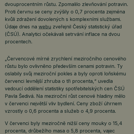
dvouprocentním růstu. Zpomalilo zlevňování potravin.
Proti červnu se ceny zvýšily o 0,7 procenta zejména
kvůli zdražení dovolených s komplexními službami.
Údaje dnes na
webu
zveřejnil Český statistický úřad
(ČSÚ). Analytici očekávali setrvání inflace na dvou
procentech.
„Červencové mírné zrychlení meziročního cenového
růstu bylo ovlivněno především cenami potravin. Ty
oslabily svůj meziroční pokles a byly oproti loňskému
červenci levnější zhruba o tři procenta,“ uvedla
vedoucí oddělení statistiky spotřebitelských cen ČSÚ
Pavla Šedivá. Na meziroční růst cenové hladiny mělo
v červenci největší vliv bydlení. Ceny zboží úhrnem
vzrostly o 0,6 procenta a služeb o 4,9 procenta.
V červenci byly meziročně nižší ceny mouky o 15,4
procenta, drůbežího masa o 5,8 procenta, vajec