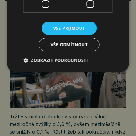
VÍCE ČLÁNKŮ O EKONOMICE
LIDÉ PŘIŠKRTILI SVOU SPOTŘEBU
VŠE PŘIJMOUT
jef
5. 8. 2026
VŠE ODMÍTNOUT
ZOBRAZIT PODROBNOSTI
Tržby v maloobchodě se v červnu reálně
meziročně zvýšily o 3,6 %, ovšem meziměsíčně
se snížily o 0,1 %. Růst tržeb tak pokračuje, i když