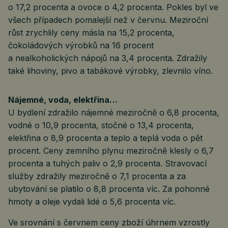
o 17,2 procenta a ovoce o 4,2 procenta. Pokles byl ve
všech případech pomalejší než v červnu. Meziroční
růst zrychlily ceny másla na 15,2 procenta,
čokoládových výrobků na 16 procent
a nealkoholických nápojů na 3,4 procenta. Zdražily
také lihoviny, pivo a tabákové výrobky, zlevnilo víno.
Nájemné, voda, elektřina…
U bydlení zdražilo nájemné meziročně o 6,8 procenta,
vodné o 10,9 procenta, stočné o 13,4 procenta,
elektřina o 8,9 procenta a teplo a teplá voda o pět
procent. Ceny zemního plynu meziročně klesly o 6,7
procenta a tuhých paliv o 2,9 procenta. Stravovací
služby zdražily meziročně o 7,1 procenta a za
ubytování se platilo o 8,8 procenta víc. Za pohonné
hmoty a oleje vydali lidé o 5,6 procenta víc.
Ve srovnání s červnem ceny zboží úhrnem vzrostly