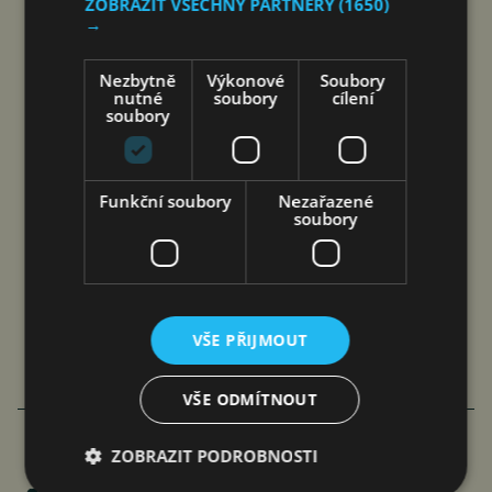
ZOBRAZIT VŠECHNY PARTNERY
(1650)
→
Nezbytně
Výkonové
Soubory
nutné
soubory
cílení
soubory
Funkční soubory
Nezařazené
soubory
VOLBY DO
EUROPARLAMENTU
MOHOU OTŘÁST EVROPOU
VŠE PŘIJMOUT
Roman Pospíšil
Komentáře
10. 6. 2024
5 min.
VŠE ODMÍTNOUT
ZOBRAZIT PODROBNOSTI