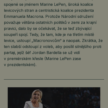
spojené se jménem Marine LePen, široká koalice
levicových stran a centristická koalice prezidenta
Emmanuela Macrona. Protože Národní sdružení
považuje většina ostatních politiků v zemi za krajní
pravici, dalo by se očekávat, že se teď zbývající
soupeří spojí. Tedy, že tam, kde je na třetím místě
levice, ustoupí „Macronovcům“ a naopak. Zkrátka, že
ten slabší odstoupí z voleb, aby posílil silnějšího proti
partaji, jejíž šéf Jordan Bardella se už vidí
v premiérském křesle (Marine LePen zase
v prezidentském).