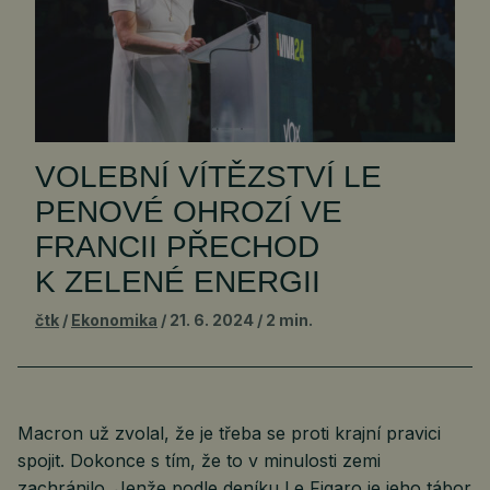
VOLEBNÍ VÍTĚZSTVÍ LE
PENOVÉ OHROZÍ VE
FRANCII PŘECHOD
K ZELENÉ ENERGII
čtk
Ekonomika
21. 6. 2024
2 min.
Macron už zvolal, že je třeba se proti krajní pravici
spojit. Dokonce s tím, že to v minulosti zemi
zachránilo. Jenže podle deníku Le Figaro je jeho tábor