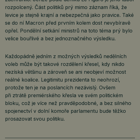
rozpolcený. Část politiků prý mimo záznam říká, že
levice je stejně krajní a nebezpečná jako pravice. Také
se do ní Macron před prvním kolem dost nevybíravě
opřel. Pondělní setkání ministrů na toto téma prý bylo
velice bouřlivé a bez jednoznačného výsledku.
Každopádně jedním z možných výsledků nedělních
voleb může být takové rozdělení křesel, kdy nikdo
nezíská většinu a zároveň se ani neobjeví možnost
reálné koalice. Legitimitu prezidenta to neohrozí,
protože ten je na poslancích nezávislý. Ovšem
při ztrátě premiérského křesla ve svém politickém
bloku, což je více než pravděpodobné, a bez silného
spojenectví v dolní komoře parlamentu bude těžko
prosazovat svou politiku.