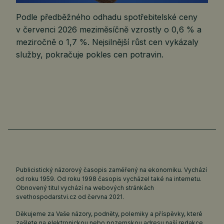
Podle předběžného odhadu spotřebitelské ceny
v červenci 2026 meziměsíčně vzrostly o 0,6 % a
meziročně o 1,7 %. Nejsilnější růst cen vykázaly
služby, pokračuje pokles cen potravin.
Publicistický názorový časopis zaměřený na ekonomiku. Vychází
od roku 1959. Od roku 1998 časopis vycházel také na internetu.
Obnovený titul vychází na webových stránkách
svethospodarstvi.cz
od června 2021.
Děkujeme za Vaše názory, podněty, polemiky a příspěvky, které
zašlete na elektronickou nebo pozemskou adresu naší redakce.