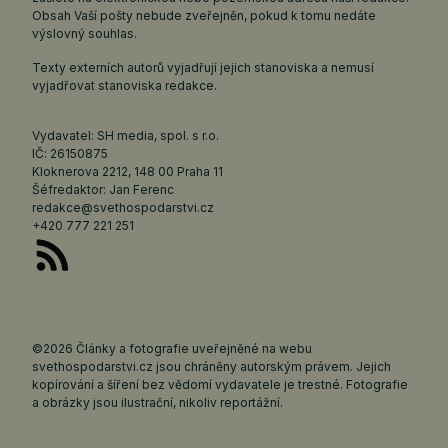
Obsah Vaší pošty nebude zveřejněn, pokud k tomu nedáte
výslovný souhlas.
Texty externích autorů vyjadřují jejich stanoviska a nemusí
vyjadřovat stanoviska redakce.
Vydavatel: SH media, spol. s r.o.
IČ: 26150875
Kloknerova 2212, 148 00 Praha 11
Šéfredaktor: Jan Ferenc
redakce@svethospodarstvi.cz
+420 777 221 251
©2026 Články a fotografie uveřejněné na webu
svethospodarstvi.cz jsou chráněny autorským právem. Jejich
kopírování a šíření bez vědomí vydavatele je trestné. Fotografie
a obrázky jsou ilustrační, nikoliv reportážní.