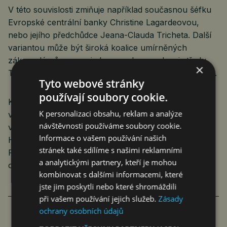
V této souvislosti zmiňuje například současnou šéfku
Evropské centrální banky Christine Lagardeovou,
nebo jejího předchůdce Jeana-Clauda Tricheta. Další
variantou může být široká koalice umírněných
zákonodárců zprava i zleva spolu s poslanci středu.
×
To ale předpokládá určitou zradu v krajních táborech.
Tyto webové stránky
používají soubory cookie.
Každopádně se pozorovatelé obávají, že v případě
K personalizaci obsahu, reklam a analýze
vítězství levice či pravice přijde nárůst veřejných
návštěvnosti používáme soubory cookie.
výdajů. A už dnes zadlužená Francie (přes 100 %
Informace o vašem používání našich
HDP) se stane další Itálií, a tedy – slovy serveru
stránek také sdílíme s našimi reklamními
Politico – další Achillovou patou Evropy. Obavy
a analytickými partnery, kteří je mohou
o zhroucení její ekonomiky se ozývají čím dál častěji.
kombinovat s dalšími informacemi, které
jste jim poskytli nebo které shromáždili
při vašem používání jejich služeb.
Zásady
ochrany osobních údajů