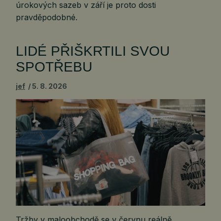
úrokových sazeb v září je proto dosti
pravděpodobné.
LIDÉ PŘIŠKRTILI SVOU
SPOTŘEBU
jef
5. 8. 2026
Tržby v maloobchodě se v červnu reálně