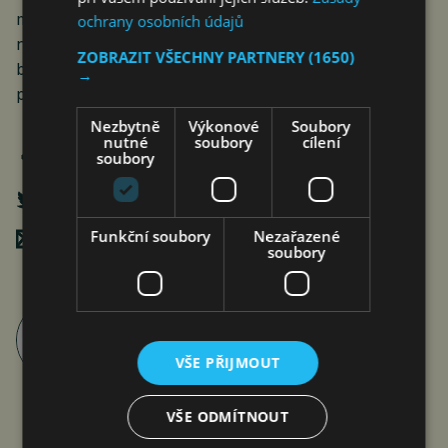
muslimů je to ale zřejmě málo. Podle komentátorů tak
ochrany osobních údajů
nezbude než prezidentovi začít se také zajímat, koho
ZOBRAZIT VŠECHNY PARTNERY
(1650)
bude muslimská komunita podporovat v příštích
→
prezidentských volbách.
Nezbytně
Výkonové
Soubory
nutné
soubory
cílení
soubory
Funkční soubory
Nezařazené
Poslat mailem
soubory
Roman Pospíšil
články autora >
VŠE PŘIJMOUT
VŠE ODMÍTNOUT