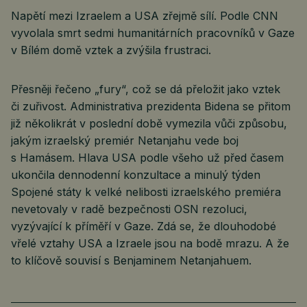
Napětí mezi Izraelem a USA zřejmě sílí. Podle CNN
vyvolala smrt sedmi humanitárních pracovníků v Gaze
v Bílém domě vztek a zvýšila frustraci.
Přesněji řečeno „fury“, což se dá přeložit jako vztek
či zuřivost. Administrativa prezidenta Bidena se přitom
již několikrát v poslední době vymezila vůči způsobu,
jakým izraelský premiér Netanjahu vede boj
s Hamásem. Hlava USA podle všeho už před časem
ukončila dennodenní konzultace a minulý týden
Spojené státy k velké nelibosti izraelského premiéra
nevetovaly v radě bezpečnosti OSN rezoluci,
vyzývající k příměří v Gaze. Zdá se, že dlouhodobé
vřelé vztahy USA a Izraele jsou na bodě mrazu. A že
to klíčově souvisí s Benjaminem Netanjahuem.