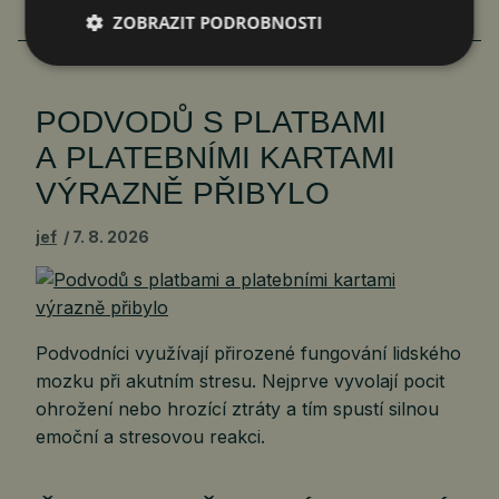
ZOBRAZIT PODROBNOSTI
VÍCE ČLÁNKŮ O EKONOMICE
PODVODŮ S PLATBAMI
A PLATEBNÍMI KARTAMI
VÝRAZNĚ PŘIBYLO
jef
7. 8. 2026
Podvodníci využívají přirozené fungování lidského
mozku při akutním stresu. Nejprve vyvolají pocit
ohrožení nebo hrozící ztráty a tím spustí silnou
emoční a stresovou reakci.