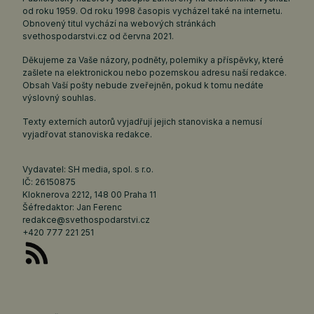
od roku 1959. Od roku 1998 časopis vycházel také na internetu.
Obnovený titul vychází na webových stránkách
svethospodarstvi.cz
od června 2021.
Děkujeme za Vaše názory, podněty, polemiky a příspěvky, které
zašlete na elektronickou nebo pozemskou adresu naší redakce.
Obsah Vaší pošty nebude zveřejněn, pokud k tomu nedáte
výslovný souhlas.
Texty externích autorů vyjadřují jejich stanoviska a nemusí
vyjadřovat stanoviska redakce.
Vydavatel: SH media, spol. s r.o.
IČ: 26150875
Kloknerova 2212, 148 00 Praha 11
Šéfredaktor: Jan Ferenc
redakce@svethospodarstvi.cz
+420 777 221 251