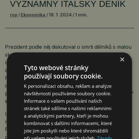
VÝZNAMNÝ ITALSKÝ DENÍK
rop
Ekonomika
18. 1. 2024
1 min.
Prezident podle něj diskutoval o smrti dělníků s malou
skupinou vůdců muslimské komunity v úterý v Bílém
×
domě, přičemž jeden z účastníků, Palestinsko-
Tyto webové stránky
americký lékař Thaer Ahmad předčasně odešel.
používají soubory cookie.
Předtím předal podle CNN prezidentovi dopis osmileté
osiřelé dívky, která žije v Rafahu. „Prosím vás,
K personalizaci obsahu, reklam a analýze
návštěvnosti používáme soubory cookie.
prezidente Bidene, zabraňte jim ve vstupu do Rafahu,“
Informace o vašem používání našich
stojí v překladu sdíleném se CNN.
stránek také sdílíme s našimi reklamními
USA už dříve vyzvaly Izrael, aby do tohoto města
a analytickými partnery, kteří je mohou
nevstupoval bez vytvoření plánu na ochranu civilistů.
kombinovat s dalšími informacemi, které
Podle Bidena měl civilisty a humanitární pracovníky
jste jim poskytli nebo které shromáždili
ochránit. Jinými slovy, smrt je jeho vinou. Z hlediska
při vašem používání jejich služeb.
Zásady