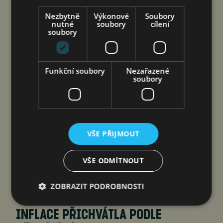
jef
5. 8. 2026
Nezbytně
Výkonové
Soubory
nutné
soubory
cílení
soubory
Funkční soubory
Nezařazené
soubory
VŠE PŘIJMOUT
Tržby v maloobchodě se v červnu reálně
meziročně zvýšily o 3,6 %, ovšem meziměsíčně
VŠE ODMÍTNOUT
se snížily o 0,1 %. Růst tržeb tak pokračuje, i když
mírnějším tempem.
ZOBRAZIT PODROBNOSTI
INFLACE PŘICHVÁTLA PODLE