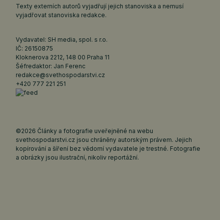
Texty externích autorů vyjadřují jejich stanoviska a nemusí
vyjadřovat stanoviska redakce.
Vydavatel: SH media, spol. s r.o.
IČ: 26150875
Kloknerova 2212, 148 00 Praha 11
Šéfredaktor: Jan Ferenc
redakce@svethospodarstvi.cz
+420 777 221 251
©2026 Články a fotografie uveřejněné na webu
svethospodarstvi.cz jsou chráněny autorským právem. Jejich
kopírování a šíření bez vědomí vydavatele je trestné. Fotografie
a obrázky jsou ilustrační, nikoliv reportážní.