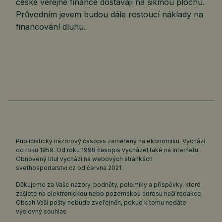
české veřejné finance dostávají na šikmou plochu.
Průvodním jevem budou dále rostoucí náklady na
financování dluhu.
Publicistický názorový časopis zaměřený na ekonomiku. Vychází
od roku 1959. Od roku 1998 časopis vycházel také na internetu.
Obnovený titul vychází na webových stránkách
svethospodarstvi.cz
od června 2021.
Děkujeme za Vaše názory, podněty, polemiky a příspěvky, které
zašlete na elektronickou nebo pozemskou adresu naší redakce.
Obsah Vaší pošty nebude zveřejněn, pokud k tomu nedáte
výslovný souhlas.