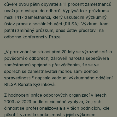
důvěře dvou pětin obyvatel a 11 procent zaměstnanců
uvažuje o vstupu do odborů. Vyplývá to z průzkumu
mezi 1417 zaměstnanci, který uskutečnil Výzkumný
ústav práce a sociálních věcí (RILSA). Výzkum, kam
patřil i zmíněný průzkum, dnes ústav představil na
odborné konferenci v Praze.
„V porovnání se situací před 20 lety se výrazně snížilo
povědomí o odborech, zároveň narostla sebedůvěra
zaměstnanců spojená s přesvědčením, že se ve
sporech se zaměstnavateli mohou sami domoci
spravedlnosti,“ napsala vedoucí výzkumného oddělení
RILSA Renata Kyzlinková.
Z hodnocení práce odborových organizací v letech
2003 až 2023 podle ní nicméně vyplývá, že jejich
činnost se profesionalizovala a v těch podnicích, kde
působí, vzrostla spokojenost s jejich výkonem