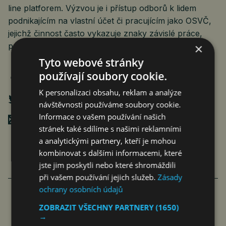
line platforem. Výzvou je i přístup odborů k lidem
podnikajícím na vlastní účet či pracujícím jako OSVČ,
jejichž činnost často vykazuje znaky závislé práce,
×
podotkla.
Tyto webové stránky
používají soubory cookie.
K personalizaci obsahu, reklam a analýze
návštěvnosti používáme soubory cookie.
Informace o vašem používání našich
Poslat mailem
stránek také sdílíme s našimi reklamními
a analytickými partnery, kteří je mohou
kombinovat s dalšími informacemi, které
jste jim poskytli nebo které shromáždili
při vašem používání jejich služeb.
Zásady
VÍCE ČLÁNKŮ O EKONOMICE
ochrany osobních údajů
ZOBRAZIT VŠECHNY PARTNERY
(1650)
LIDÉ PŘIŠKRTILI SVOU SPOTŘEBU
→