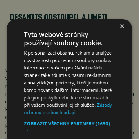
DESANTIS ODSTOUPIL A UMETL
×
TRUMPOVI CESTU KE KANDIDATUŘE
Tyto webové stránky
rop
Ekonomika
22. 1. 2024
1 min.
používají soubory cookie.
K personalizaci obsahu, reklam a analýze
návštěvnosti používáme soubory cookie.
Informace o vašem používání našich
V zákulisí občas zní, že právě on je za tím, co se
stránek také sdílíme s našimi reklamními
v poslední době podařilo. Sám pak řekl, že země by
a analytickými partnery, kteří je mohou
na tom byla hůř, kdyby přes rozpolcený senát
kombinovat s dalšími informacemi, které
nepřinutil Bidena dělat věci po svém. V situaci, kdy mají
jste jim poskytli nebo které shromáždili
obě strany 50 senátorů, totiž bývá právě Manchin tím,
při vašem používání jejich služeb.
Zásady
kdo rozhoduje, na kterou stranu se přikloní. Ač
ochrany osobních údajů
demokrat, spoustu názorů sdílí s republikány. Také se
ZOBRAZIT VŠECHNY PARTNERY
(1650)
prý domnívá, že je současný prezident ovládán
→
skupinou „krajně levicových liberálů.“ Pokud vyrazí do