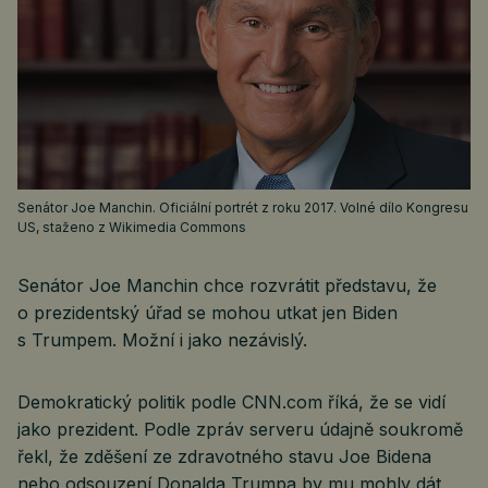
Senátor Joe Manchin. Oficiální portrét z roku 2017. Volné dílo Kongresu
US, staženo z Wikimedia Commons
Senátor Joe Manchin chce rozvrátit představu, že
o prezidentský úřad se mohou utkat jen Biden
s Trumpem. Možní i jako nezávislý.
Demokratický politik podle CNN.com říká, že se vidí
jako prezident. Podle zpráv serveru údajně soukromě
řekl, že zděšení ze zdravotného stavu Joe Bidena
nebo odsouzení Donalda Trumpa by mu mohly dát