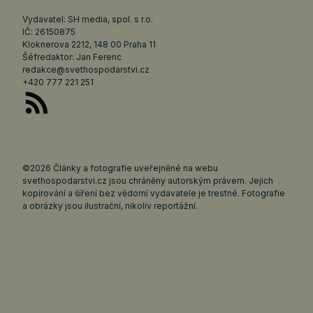
Vydavatel: SH media, spol. s r.o.
IČ: 26150875
Kloknerova 2212, 148 00 Praha 11
Šéfredaktor: Jan Ferenc
redakce@svethospodarstvi.cz
+420 777 221 251
©2026 Články a fotografie uveřejněné na webu
svethospodarstvi.cz jsou chráněny autorským právem. Jejich
kopírování a šíření bez vědomí vydavatele je trestné. Fotografie
a obrázky jsou ilustrační, nikoliv reportážní.