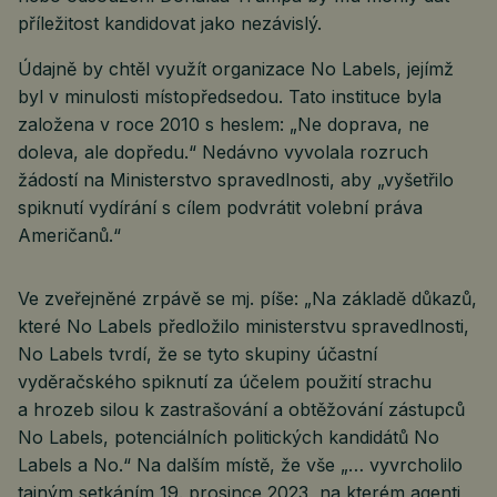
příležitost kandidovat jako nezávislý.
Údajně by chtěl využít organizace No Labels, jejímž
byl v minulosti místopředsedou. Tato instituce byla
založena v roce 2010 s heslem: „Ne doprava, ne
doleva, ale dopředu.“ Nedávno vyvolala rozruch
žádostí na Ministerstvo spravedlnosti, aby „vyšetřilo
spiknutí vydírání s cílem podvrátit volební práva
Američanů.“
Ve zveřejněné zrpávě se mj. píše: „Na základě důkazů,
které No Labels předložilo ministerstvu spravedlnosti,
No Labels tvrdí, že se tyto skupiny účastní
vyděračského spiknutí za účelem použití strachu
a hrozeb silou k zastrašování a obtěžování zástupců
No Labels, potenciálních politických kandidátů No
Labels a No.“ Na dalším místě, že vše „… vyvrcholilo
tajným setkáním 19. prosince 2023, na kterém agenti