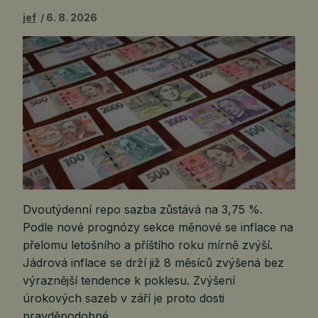
jef
6. 8. 2026
Dvoutýdenní repo sazba zůstává na 3,75 %.
Podle nové prognózy sekce měnové se inflace na
přelomu letošního a příštího roku mírně zvýší.
Jádrová inflace se drží již 8 měsíců zvýšená bez
výraznější tendence k poklesu. Zvýšení
úrokových sazeb v září je proto dosti
pravděpodobné.