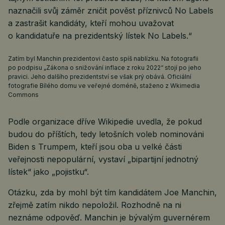
naznačili svůj záměr zničit pověst příznivců No Labels
a zastrašit kandidáty, kteří mohou uvažovat
o kandidatuře na prezidentský lístek No Labels.“
Zatím byl Manchin prezidentovi často spíš nablízku. Na fotografii
po podpisu „Zákona o snižování inflace z roku 2022“ stojí po jeho
pravici. Jeho dalšího prezidentství se však prý obává. Oficiální
fotografie Bílého domu ve veřejné doméně, staženo z Wkimedia
Commons
Podle organizace dříve Wikipedie uvedla, že pokud
budou do příštích, tedy letošních voleb nominováni
Biden s Trumpem, kteří jsou oba u velké části
veřejnosti nepopulární, vystaví „bipartijní jednotný
lístek“ jako „pojistku“.
Otázku, zda by mohl být tím kandidátem Joe Manchin,
zřejmě zatím nikdo nepoložil. Rozhodně na ni
neznáme odpověď. Manchin je bývalým guvernérem