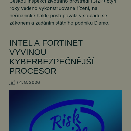
Českou inspekcí životního prostředí (ČIŽP) čtyři
roky vedeno vykonstruované řízení, na
heřmanické haldě postupovala v souladu se
zákonem a zadáním státního podniku Diamo.
INTEL A FORTINET
VYVINOU
KYBERBEZPEČNĚJŠÍ
PROCESOR
jef
4. 8. 2026