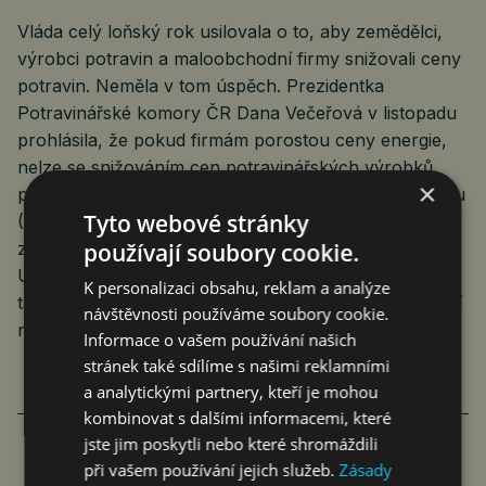
Vláda celý loňský rok usilovala o to, aby zemědělci,
výrobci potravin a maloobchodní firmy snižovali ceny
potravin. Neměla v tom úspěch. Prezidentka
Potravinářské komory ČR Dana Večeřová v listopadu
prohlásila, že pokud firmám porostou ceny energie,
nelze se snižováním cen potravinářských výrobků
×
počítat. Prezident Svazu obchodu a cestovního ruchu
Tyto webové stránky
(SOCR) Tomáš Prouza poznamenal, že jakékoliv
používají soubory cookie.
zvýšení ceny energie k růstu cen potravin povede.
Upozornil také, že vládní konsolidační balíček přináší
K personalizaci obsahu, reklam a analýze
také vyšší daň z příjmu, změnu pravidel zaměstnávání
návštěvnosti používáme soubory cookie.
na dohody a další změny.
Informace o vašem používání našich
stránek také sdílíme s našimi reklamními
a analytickými partnery, kteří je mohou
kombinovat s dalšími informacemi, které
jste jim poskytli nebo které shromáždili
při vašem používání jejich služeb.
Zásady
MINISTERSTVO CHYSTÁ