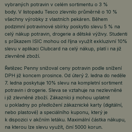
vybraných potravin v celém sortimentu o 3 %
body. V listopadu Tesco zlevnilo průměrně o 10 %
všechny výrobky z vlastních pekáren. Během
podzimní potravinové sbírky poskytlo slevu 5 % na
celý nákup potravin, drogerie a dětské výživy. Studenti
s průkazem ISIC mohou od října využít exkluzivní 10%
slevu v aplikaci Clubcard na celý nákup, platí i na již
zlevněné zboží.
Řetězec Penny snižoval ceny potravin podle snížení
DPH již koncem prosince. Od úterý 2. ledna do neděle
7. ledna poskytuje 10% slevu na kompletní sortiment
potravin i drogerie. Sleva se vztahuje na nezlevněné
i již zlevněné zboží. Zákazníci ji mohou uplatnit
u pokladny po předložení zákaznické karty (digitální,
nebo plastové) a speciálního kuponu, který je
k dispozici v akčním letáku. Maximální částka nákupu,
na kterou lze slevu využít, činí 5000 korun.