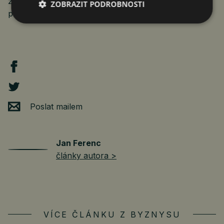
zejména v regionech. Dnes provozuje více než 410
ZOBRAZIT PODROBNOSTI
prodejen, což je největší síť v ČR.
Poslat mailem
Jan Ferenc
články autora >
VÍCE ČLÁNKU Z BYZNYSU