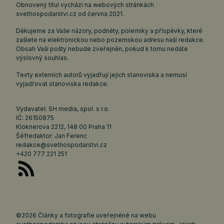
Obnovený titul vychází na webových stránkách
svethospodarstvi.cz
od června 2021.
Děkujeme za Vaše názory, podněty, polemiky a příspěvky, které
zašlete na elektronickou nebo pozemskou adresu naší redakce.
Obsah Vaší pošty nebude zveřejněn, pokud k tomu nedáte
výslovný souhlas.
Texty externích autorů vyjadřují jejich stanoviska a nemusí
vyjadřovat stanoviska redakce.
Vydavatel: SH media, spol. s r.o.
IČ: 26150875
Kloknerova 2212, 148 00 Praha 11
Šéfredaktor: Jan Ferenc
redakce@svethospodarstvi.cz
+420 777 221 251
©2026 Články a fotografie uveřejněné na webu