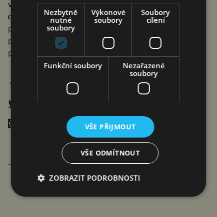
v nákladech. Odmítá i argument zdražování práce na
Nezbytně
Výkonové
Soubory
dohodu, protože změny v zákoně budou platit až od
nutné
soubory
cílení
soubory
poloviny příštího roku. „Vyšší daň pro firmy zatěžuje
primárně zisk společnosti a není nákladovou
položkou promítající se do ceny,“ doplnil.
Funkční soubory
Nezařazené
soubory
Poslat mailem
VŠE PŘIJMOUT
VŠE ODMÍTNOUT
Jan Ferenc
články autora >
ZOBRAZIT PODROBNOSTI