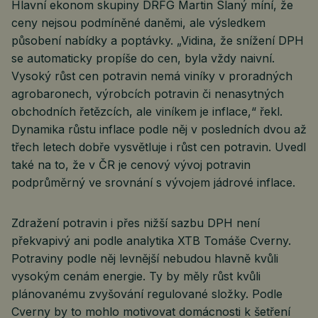
Hlavní ekonom skupiny DRFG Martin Slaný míní, že
ceny nejsou podmíněné daněmi, ale výsledkem
působení nabídky a poptávky. „Vidina, že snížení DPH
se automaticky propíše do cen, byla vždy naivní.
Vysoký růst cen potravin nemá viníky v proradných
agrobaronech, výrobcích potravin či nenasytných
obchodních řetězcích, ale viníkem je inflace,“ řekl.
Dynamika růstu inflace podle něj v posledních dvou až
třech letech dobře vysvětluje i růst cen potravin. Uvedl
také na to, že v ČR je cenový vývoj potravin
podprůměrný ve srovnání s vývojem jádrové inflace.
Zdražení potravin i přes nižší sazbu DPH není
překvapivý ani podle analytika XTB Tomáše Cverny.
Potraviny podle něj levnější nebudou hlavně kvůli
vysokým cenám energie. Ty by měly růst kvůli
plánovanému zvyšování regulované složky. Podle
Cverny by to mohlo motivovat domácnosti k šetření