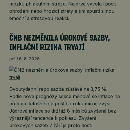
mozku při akutním stresu. Nejprve vyvolají pocit
ohrožení nebo hrozící ztráty a tím spustí silnou
emoční a stresovou reakci.
ČNB NEZMĚNILA ÚROKOVÉ SAZBY,
INFLAČNÍ RIZIKA TRVAJÍ
jef
6. 8. 2026
Dvoutýdenní repo sazba zůstává na 3,75 %.
Podle nové prognózy sekce měnové se inflace na
přelomu letošního a příštího roku mírně zvýší.
Jádrová inflace se drží již 8 měsíců zvýšená bez
výraznější tendence k poklesu. Zvýšení
úrokových sazeb v září je proto dosti