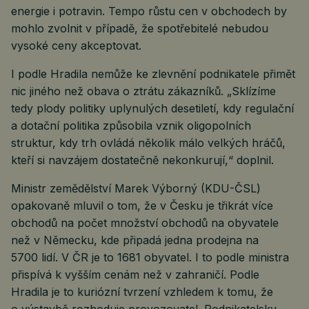
energie i potravin. Tempo růstu cen v obchodech by
mohlo zvolnit v případě, že spotřebitelé nebudou
vysoké ceny akceptovat.
I podle Hradila nemůže ke zlevnění podnikatele přimět
nic jiného než obava o ztrátu zákazníků. „Sklízíme
tedy plody politiky uplynulých desetiletí, kdy regulační
a dotační politika způsobila vznik oligopolních
struktur, kdy trh ovládá několik málo velkých hráčů,
kteří si navzájem dostatečně nekonkurují,“ doplnil.
Ministr zemědělství Marek Výborný (KDU-ČSL)
opakovaně mluvil o tom, že v Česku je třikrát více
obchodů na počet množství obchodů na obyvatele
než v Německu, kde připadá jedna prodejna na
5700 lidí. V ČR je to 1681 obyvatel. I to podle ministra
přispívá k vyšším cenám než v zahraničí. Podle
Hradila je to kuriózní tvrzení vzhledem k tomu, že