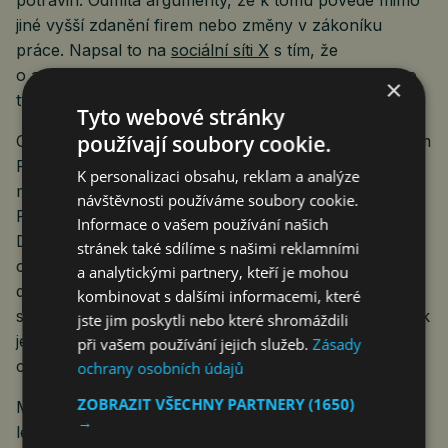
potravin. Odmítá argumenty, že k tomu povede mimo
jiné vyšší zdanění firem nebo změny v zákoníku
práce. Napsal to na
sociální síti X
s tím, že
o avizovaném zdražování potravin bude jednat tento
×
týden vláda.
Tyto webové stránky
používají soubory cookie.
O situaci na trhu jednal s prezidentem SOCR Tomášem
Prouzou a zástupci obchodních řetězců v pondělí
K personalizaci obsahu, reklam a analýze
ministr zemědělství Marek Výborný (KDU-ČSL).
návštěvnosti používáme soubory cookie.
Po jednání řekl, že i přes to, že od ledna klesne sazba
Informace o vašem používání našich
DPH na potraviny z 15 na 12 procent, spotřebitelské
stránek také sdílíme s našimi reklamními
ceny porostou. Prouza to zdůvodnil tím, že
a analytickými partnery, kteří je mohou
dodavatelé zdražují v důsledku růstu nákladů. „Pokud
kombinovat s dalšími informacemi, které
se vláda rozhodla, že chce firmám zvedat náklady, tak
jste jim poskytli nebo které shromáždili
je logické, že potravináři vyšší náklady promítnou do
při vašem používání jejich služeb.
Zásady
cen,“ řekl v pondělí.
ochrany osobních údajů
ZOBRAZIT VŠECHNY PARTNERY
(1650)
Ministr Stanjura na to odvětil, že pohonné hmoty od
→
léta klesají, mýtné považuje za bagatelní položku