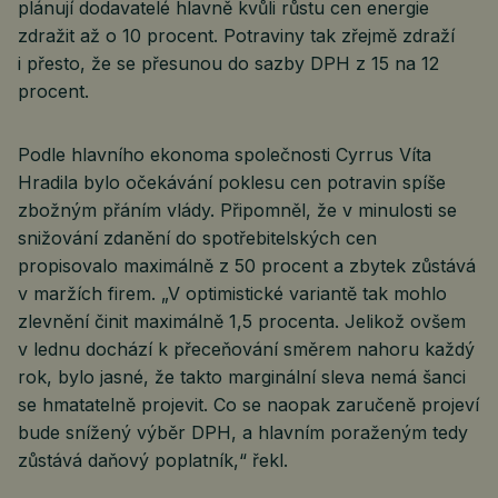
plánují dodavatelé hlavně kvůli růstu cen energie
zdražit až o 10 procent. Potraviny tak zřejmě zdraží
i přesto, že se přesunou do sazby DPH z 15 na 12
procent.
Podle hlavního ekonoma společnosti Cyrrus Víta
Hradila bylo očekávání poklesu cen potravin spíše
zbožným přáním vlády. Připomněl, že v minulosti se
snižování zdanění do spotřebitelských cen
propisovalo maximálně z 50 procent a zbytek zůstává
v maržích firem. „V optimistické variantě tak mohlo
zlevnění činit maximálně 1,5 procenta. Jelikož ovšem
v lednu dochází k přeceňování směrem nahoru každý
rok, bylo jasné, že takto marginální sleva nemá šanci
se hmatatelně projevit. Co se naopak zaručeně projeví
bude snížený výběr DPH, a hlavním poraženým tedy
zůstává daňový poplatník,“ řekl.