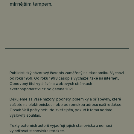
mírnějším tempem.
Publicistický názorový časopis zaměřený na ekonomiku. Vychází
od roku 1959. Od roku 1998 časopis vycházel také na internetu.
Obnovený titul vychází na webových stránkách
svethospodarstvi.cz
od června 2021.
Děkujeme za Vaše názory, podněty, polemiky a příspěvky, které
zašlete na elektronickou nebo pozemskou adresu naší redakce.
Obsah Vaší pošty nebude zveřejněn, pokud k tomu nedáte
výslovný souhlas.
Texty externích autorů vyjadřují jejich stanoviska a nemusí
vyjadřovat stanoviska redakce.