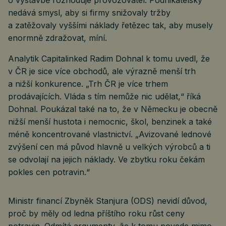
o výstavbě rozhoduje provozovatel. Podnikatelsky
nedává smysl, aby si firmy snižovaly tržby
a zatěžovaly vyššími náklady řetězec tak, aby musely
enormně zdražovat, míní.
Analytik Capitalinked Radim Dohnal k tomu uvedl, že
v ČR je sice více obchodů, ale výrazně menší trh
a nižší konkurence. „Trh ČR je více trhem
prodávajících. Vláda s tím nemůže nic udělat,“ říká
Dohnal. Poukázal také na to, že v Německu je obecně
nižší menší hustota i nemocnic, škol, benzinek a také
méně koncentrované vlastnictví. „Avizované lednové
zvýšení cen má původ hlavně u velkých výrobců a ti
se odvolají na jejich náklady. Ve zbytku roku čekám
pokles cen potravin.“
Ministr financí Zbyněk Stanjura (ODS) nevidí důvod,
proč by měly od ledna příštího roku růst ceny