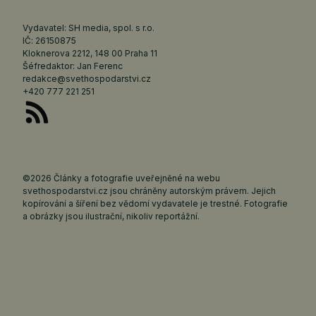
Vydavatel: SH media, spol. s r.o.
IČ: 26150875
Kloknerova 2212, 148 00 Praha 11
Šéfredaktor: Jan Ferenc
redakce@svethospodarstvi.cz
+420 777 221 251
©2026 Články a fotografie uveřejněné na webu
svethospodarstvi.cz jsou chráněny autorským právem. Jejich
kopírování a šíření bez vědomí vydavatele je trestné. Fotografie
a obrázky jsou ilustrační, nikoliv reportážní.