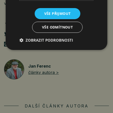
volby jsou letos na podzim.
VŠE PŘIJMOUT
VŠE ODMÍTNOUT
ZOBRAZIT PODROBNOSTI
Poslat mailem
Jan Ferenc
články autora >
DALŠÍ ČLÁNKY AUTORA