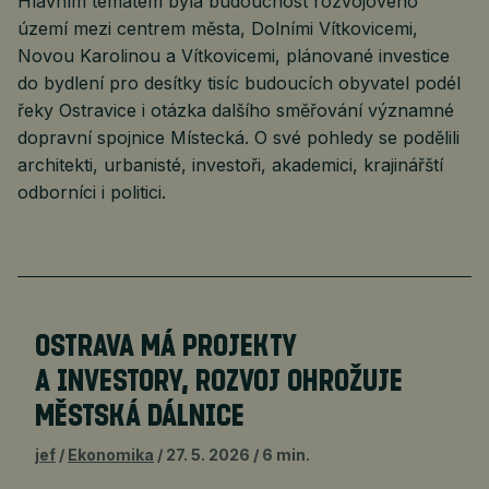
Hlavním tématem byla budoucnost rozvojového
území mezi centrem města, Dolními Vítkovicemi,
Novou Karolinou a Vítkovicemi, plánované investice
do bydlení pro desítky tisíc budoucích obyvatel podél
řeky Ostravice i otázka dalšího směřování významné
dopravní spojnice Místecká. O své pohledy se podělili
architekti, urbanisté, investoři, akademici, krajinářští
odborníci i politici.
OSTRAVA MÁ PROJEKTY
A INVESTORY, ROZVOJ OHROŽUJE
MĚSTSKÁ DÁLNICE
jef
Ekonomika
27. 5. 2026
6 min.