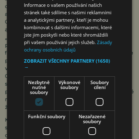
Informace o vašem používání našich
občanů, většinou díky kladnému saldu stěhování. To
stránek také sdílíme s našimi reklamními
ale ještě není výhra. Prorektor Ostravské univerzity
a analytickými partnery, kteří je mohou
Ondřej Slach představil nelichotivé propočty
kombinovat s dalšími informacemi, které
akademiků, které říkají, že se Ostrava do roku 2050
jste jim poskytli nebo které shromáždili
„smrskne“ na 256 tisíc lidí a úbytek bude dále
při vašem používání jejich služeb.
Zásady
pokračovat. „Město je místně i sociálně
ochrany osobních údajů
fragmentované. Jsou tu jasně viditelné oblasti, kde žije
převaha vysokoškoláků, a na druhé straně i málo
ZOBRAZIT VŠECHNY PARTNERY
(1650)
→
vzdělané a sociálně slabé skupiny lidí. Budoucí
Ostrava proto nesmí propojovat jen dopravu
Nezbytně
Výkonové
Soubory
s dopravními uzly, ale i obyvatele se sociálními
nutné
soubory
cílení
příležitostmi,“ řekl. „Pokud bude město rozdělené, lidé
soubory
nebudou mít vzájemné kontakty a nebudou sdílet
život, nebude Ostrava růst, ale upadat.“
Funkční soubory
Nezařazené
Konference Ostrava pro budoucnost!!! vypadá jako
soubory
slibný začátek řešení, jak varování Ondřeje Slacha
obelstít. Doufejme, že ne zároveň konec. Komunální