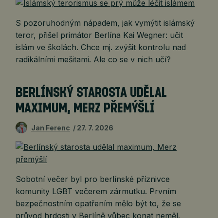
S pozoruhodným nápadem, jak vymýtit islámský
teror, přišel primátor Berlína Kai Wegner: učit
islám ve školách. Chce mj. zvýšit kontrolu nad
radikálními mešitami. Ale co se v nich učí?
BERLÍNSKÝ STAROSTA UDĚLAL
MAXIMUM, MERZ PŘEMÝŠLÍ
Jan Ferenc
27. 7. 2026
Sobotní večer byl pro berlínské příznivce
komunity LGBT večerem zármutku. Prvním
bezpečnostním opatřením mělo být to, že se
průvod hrdosti v Berlíně vůbec konat neměl.