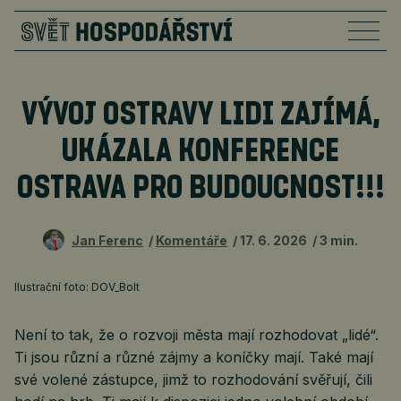
VÝVOJ OSTRAVY LIDI ZAJÍMÁ,
UKÁZALA KONFERENCE
OSTRAVA PRO BUDOUCNOST!!!
Jan Ferenc
Komentáře
17. 6. 2026
3 min.
Ilustrační foto: DOV_Bolt
Není to tak, že o rozvoji města mají rozhodovat „lidé“.
Ti jsou různí a různé zájmy a koníčky mají. Také mají
své volené zástupce, jimž to rozhodování svěřují, čili