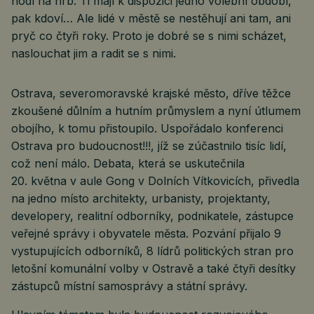
hodí na hrb. Ti mají k dispozici jedno volební období,
pak kdoví… Ale lidé v městě se nestěhují ani tam, ani
pryč co čtyři roky. Proto je dobré se s nimi scházet,
naslouchat jim a radit se s nimi.
Ostrava, severomoravské krajské město, dříve těžce
zkoušené důlním a hutním průmyslem a nyní útlumem
obojího, k tomu přistoupilo. Uspořádalo konferenci
Ostrava pro budoucnost!!!, jíž se zúčastnilo tisíc lidí,
což není málo. Debata, která se uskutečnila
20. května v aule Gong v Dolních Vítkovicích, přivedla
na jedno místo architekty, urbanisty, projektanty,
developery, realitní odborníky, podnikatele, zástupce
veřejné správy i obyvatele města. Pozvání přijalo 9
vystupujících odborníků, 8 lídrů politických stran pro
letošní komunální volby v Ostravě a také čtyři desítky
zástupců místní samosprávy a státní správy.