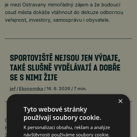
je mezi Ostravany mimořádný zájem a že budoucí
osud města dokáže vtáhnout do diskuze odbornou
veřejnost, investory, samosprávu i obyvatele.
SPORTOVIŠTĚ NEJSOU JEN VÝDAJE,
TAKÉ SLUŠNĚ VYDĚLÁVAJÍ A DOBŘE
SE S NIMI ŽIJE
jef
Ekonomika
16. 6. 2026
7 min.
×
Tyto webové stránky
používají soubory cookie.
Ostrava v roce 1996 měla 324 tisíce obyvatel.
K personalizaci obsahu, reklam a analýze
Historické minimum zaznamenala před pěti lety:
návštěvnosti používáme soubory cookie.
280 500 lidí. Letos město hlásí něco přes 284 tisíce