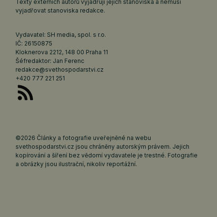
Texty externích autorů vyjadřují jejich stanoviska a nemusí
vyjadřovat stanoviska redakce.
Vydavatel: SH media, spol. s r.o.
IČ: 26150875
Kloknerova 2212, 148 00 Praha 11
Šéfredaktor: Jan Ferenc
redakce@svethospodarstvi.cz
+420 777 221 251
©2026 Články a fotografie uveřejněné na webu
svethospodarstvi.cz jsou chráněny autorským právem. Jejich
kopírování a šíření bez vědomí vydavatele je trestné. Fotografie
a obrázky jsou ilustrační, nikoliv reportážní.