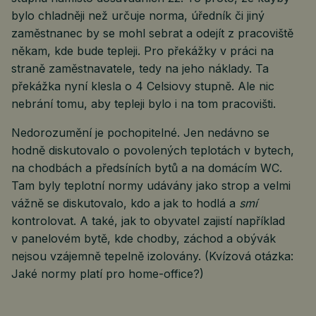
bylo chladněji než určuje norma, úředník či jiný
zaměstnanec by se mohl sebrat a odejít z pracoviště
někam, kde bude tepleji. Pro překážky v práci na
straně zaměstnavatele, tedy na jeho náklady. Ta
překážka nyní klesla o 4 Celsiovy stupně. Ale nic
nebrání tomu, aby tepleji bylo i na tom pracovišti.
Nedorozumění je pochopitelné. Jen nedávno se
hodně diskutovalo o povolených teplotách v bytech,
na chodbách a předsíních bytů a na domácím WC.
Tam byly teplotní normy udávány jako strop a velmi
vážně se diskutovalo, kdo a jak to hodlá a
smí
kontrolovat. A také, jak to obyvatel zajistí například
v panelovém bytě, kde chodby, záchod a obývák
nejsou vzájemně tepelně izolovány. (Kvízová otázka:
Jaké normy platí pro home-office?)