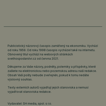
Publicistický názorový časopis zaměřený na ekonomiku. Vychází
od roku 1959. Od roku 1998 časopis vycházel také na internetu.
Obnovený titul vychází na webových stránkách
svethospodarstvi.cz
od června 2021.
Děkujeme za Vaše názory, podněty, polemiky a příspěvky, které
zašlete na elektronickou nebo pozemskou adresu naší redakce.
Obsah Vaší pošty nebude zveřejněn, pokud k tomu nedáte
výslovný souhlas.
Texty externích autorů vyjadřují jejich stanoviska a nemusí
vyjadřovat stanoviska redakce.
Vydavatel: SH media, spol. s r.o.