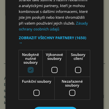
a analytickými partnery, kteří je mohou
kombinovat s dalšími informacemi, které
jste jim poskytli nebo které shromáždili
při vašem používání jejich služeb.
Zásady
POLITICKY TI TO MYSLÍ
ochrany osobních údajů
A ODBORNĚ SE S TÍM
ZOBRAZIT VŠECHNY PARTNERY
(1650)
→
MUSÍŠ VYROVNAT
Roman Pospíšil
Komentáře
9. 9. 2022
3 min.
Nezbytně
Výkonové
Soubory
nutné
soubory
cílení
soubory
Ale mohu se samozřejmě mýlit. Výklad pojmů může
Funkční soubory
Nezařazené
být skutečně docela prostě doslovný. Pak se třeba
soubory
staneme svědky scénky, kdy policejní hlídka
s termovizí zastaví dvanáctitunku: „Dobrý den, silniční
kontrola. Pane řidiči, víte, čeho jste se dopustil?“