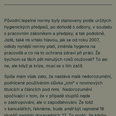
Původní tepelné normy byly stanoveny podle určitých
hygienických předpisů, po dohodě s odbory, v souladu
s pracovním zákoníkem a předpisy, a tak podobně.
Jistě, také mi vrtalo hlavou, jak se od roku 2007,
odkdy nynější normy platí, změnila hygiena na
pracovišti a co na to ochrana zdraví při práci. Že
bychom se těch pět minulých roků otužovali? To asi
ne, ale když je krize, musí se s tím začít.
Spíše mám však zato, že nastává malé nedorozumění,
podnícené používáním slůvka „smí“ v novinových
titulcích a článcích pod nimi. Nedorozumění
spočívající v tom, že v případě stupňů nejde
o zastropování, ale o zapodlahování. Že totiž
v kancelářích, řekněme, bude
smět
být
nejméně
18
stupňů namísto dosavadních 22. To proto, že kdyby