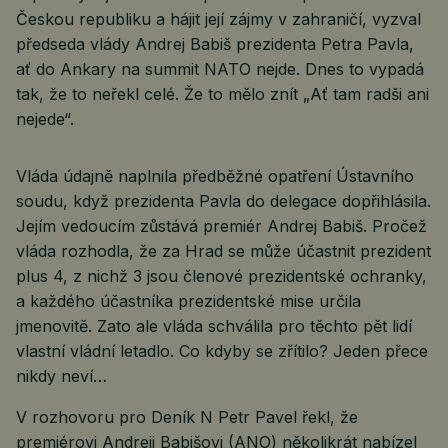
Českou republiku a hájit její zájmy v zahraničí, vyzval
předseda vlády Andrej Babiš prezidenta Petra Pavla,
ať do Ankary na summit NATO nejde. Dnes to vypadá
tak, že to neřekl celé. Že to mělo znít „Ať tam radši ani
nejede“.
Vláda údajně naplnila předběžné opatření Ústavního
soudu, když prezidenta Pavla do delegace dopřihlásila.
Jejím vedoucím zůstává premiér Andrej Babiš. Pročež
vláda rozhodla, že za Hrad se může účastnit prezident
plus 4, z nichž 3 jsou členové prezidentské ochranky,
a každého účastníka prezidentské mise určila
jmenovitě. Zato ale vláda schválila pro těchto pět lidí
vlastní vládní letadlo. Co kdyby se zřítilo? Jeden přece
nikdy neví…
V rozhovoru pro Deník N Petr Pavel řekl, že
premiérovi Andreji Babišovi (ANO) několikrát nabízel