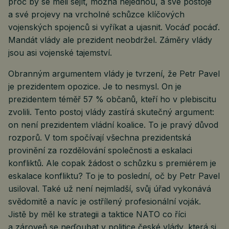
proč by se měli sejít, možná nejednou, a své postoje
a své projevy na vrcholné schůzce klíčových
vojenských spojenců si vyříkat a ujasnit. Vocáď pocáď.
Mandát vlády ale prezident neobdržel. Záměry vlády
jsou asi vojenské tajemství.
Obranným argumentem vlády je tvrzení, že Petr Pavel
je prezidentem opozice. Je to nesmysl. On je
prezidentem téměř 57 % občanů, kteří ho v plebiscitu
zvolili. Tento postoj vlády zastírá skutečný argument:
on není prezidentem vládní koalice. To je pravý důvod
rozporů. V tom spočívají všechna prezidentská
provinění za rozdělování společnosti a eskalaci
konfliktů. Ale copak žádost o schůzku s premiérem je
eskalace konfliktu? To je to poslední, oč by Petr Pavel
usiloval. Také už není nejmladší, svůj úřad vykonává
svědomitě a navíc je ostřílený profesionální voják.
Jistě by měl ke strategii a taktice NATO co říci
a zároveň se neďoubat v politice české vlády, která si