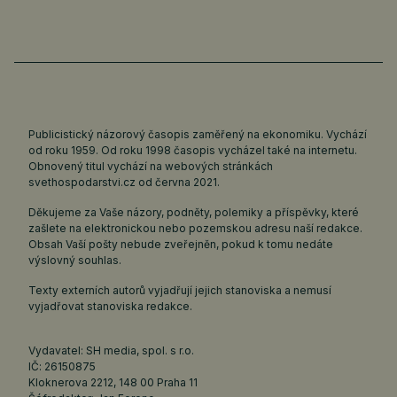
Publicistický názorový časopis zaměřený na ekonomiku. Vychází
od roku 1959. Od roku 1998 časopis vycházel také na internetu.
Obnovený titul vychází na webových stránkách
svethospodarstvi.cz
od června 2021.
Děkujeme za Vaše názory, podněty, polemiky a příspěvky, které
zašlete na elektronickou nebo pozemskou adresu naší redakce.
Obsah Vaší pošty nebude zveřejněn, pokud k tomu nedáte
výslovný souhlas.
Texty externích autorů vyjadřují jejich stanoviska a nemusí
vyjadřovat stanoviska redakce.
Vydavatel: SH media, spol. s r.o.
IČ: 26150875
Kloknerova 2212, 148 00 Praha 11