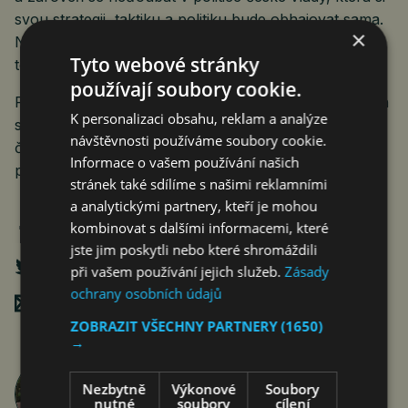
svou strategii, taktiku a politiku bude obhajovat sama.
×
Nepochybně by i Petr Pavel našel několik zásadních
Tyto webové stránky
tézí, ve kterých by vládu podpořil (i dobrovolně).
používají soubory cookie.
Petr Pavel chce zůstat vrchním velitelem ozbrojených
K personalizaci obsahu, reklam a analýze
sil ČR, prezidentem republiky a prvním ústavním
návštěvnosti používáme soubory cookie.
činitelem v zemi. „A komu tím prospěje, co?!“ křičí
Informace o vašem používání našich
premiér.
stránek také sdílíme s našimi reklamními
a analytickými partnery, kteří je mohou
kombinovat s dalšími informacemi, které
jste jim poskytli nebo které shromáždili
při vašem používání jejich služeb.
Zásady
ochrany osobních údajů
Poslat mailem
ZOBRAZIT VŠECHNY PARTNERY
(1650)
→
Jan Ferenc
Nezbytně
Výkonové
Soubory
nutné
soubory
cílení
články autora >