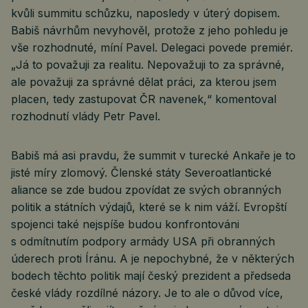
kvůli summitu schůzku, naposledy v úterý dopisem.
Babiš návrhům nevyhověl, protože z jeho pohledu je
vše rozhodnuté, míní Pavel. Delegaci povede premiér.
„Já to považuji za realitu. Nepovažuji to za správné,
ale považuji za správné dělat práci, za kterou jsem
placen, tedy zastupovat ČR navenek,“ komentoval
rozhodnutí vlády Petr Pavel.
Babiš má asi pravdu, že summit v turecké Ankaře je to
jisté míry zlomový. Členské státy Severoatlantické
aliance se zde budou zpovídat ze svých obranných
politik a státních výdajů, které se k nim váží. Evropští
spojenci také nejspíše budou konfrontováni
s odmítnutím podpory armády USA při obranných
úderech proti Íránu. A je nepochybné, že v některých
bodech těchto politik mají český prezident a předseda
české vlády rozdílné názory. Je to ale o důvod více,