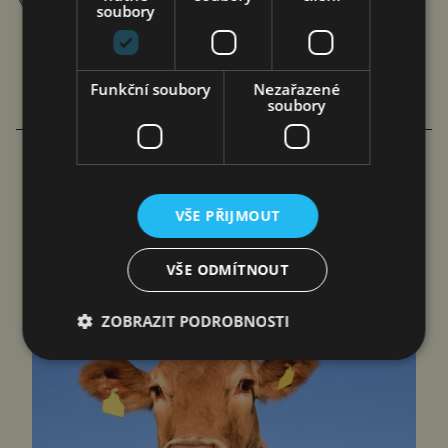
soubory
Funkční soubory
Nezařazené
soubory
DALŠÍ ČLÁNKY AUTORA
DOMÁCÍ SKOT BY MĚL BÝT
VŠE PŘIJMOUT
PROHLÁŠEN ZA OHROŽENÝ DRUH
VŠE ODMÍTNOUT
Jan Ferenc
7. 8. 2026
ZOBRAZIT PODROBNOSTI