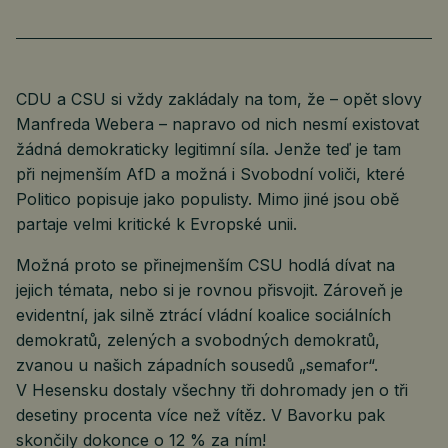
CDU a CSU si vždy zakládaly na tom, že – opět slovy
Manfreda Webera – napravo od nich nesmí existovat
žádná demokraticky legitimní síla. Jenže teď je tam
při nejmenším AfD a možná i Svobodní voliči, které
Politico popisuje jako populisty. Mimo jiné jsou obě
partaje velmi kritické k Evropské unii.
Možná proto se přinejmenším CSU hodlá dívat na
jejich témata, nebo si je rovnou přisvojit. Zároveň je
evidentní, jak silně ztrácí vládní koalice sociálních
demokratů, zelených a svobodných demokratů,
zvanou u našich západních sousedů „semafor“.
V Hesensku dostaly všechny tři dohromady jen o tři
desetiny procenta více než vítěz. V Bavorku pak
skončily dokonce o 12 % za ním!