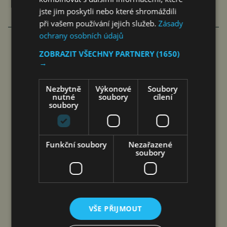
jste jim poskytli nebo které shromáždili
při vašem používání jejich služeb.
Zásady
ochrany osobních údajů
ZOBRAZIT VŠECHNY PARTNERY
(1650)
→
Nezbytně
Výkonové
Soubory
nutné
soubory
cílení
soubory
Funkční soubory
Nezařazené
soubory
ŠVÉDSKÉ GANGY JSOU I DŮSLEDKEM
NEZVLÁDNUTÉ MIGRACE, PÍŠE
NORSKÝ VEŘEJNOPRÁVNÍ WEB
VŠE PŘIJMOUT
Roman Pospíšil
Komentáře
6. 10. 2023
5 min.