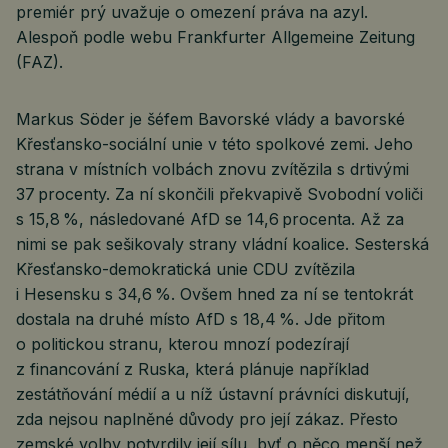
premiér prý uvažuje o omezení práva na azyl.
Alespoň podle webu Frankfurter Allgemeine Zeitung
(FAZ).
Markus Söder je šéfem Bavorské vlády a bavorské
Křesťansko-sociální unie v této spolkové zemi. Jeho
strana v místních volbách znovu zvítězila s drtivými
37 procenty. Za ní skončili překvapivě Svobodní voliči
s 15,8 %, následované AfD se 14,6 procenta. Až za
nimi se pak sešikovaly strany vládní koalice. Sesterská
Křesťansko-demokratická unie CDU zvítězila
i Hesensku s 34,6 %. Ovšem hned za ní se tentokrát
dostala na druhé místo AfD s 18,4 %. Jde přitom
o politickou stranu, kterou mnozí podezírají
z financování z Ruska, která plánuje například
zestátňování médií a u níž ústavní právníci diskutují,
zda nejsou naplněné důvody pro její zákaz. Přesto
zemské volby potvrdily její sílu, byť o něco menší než