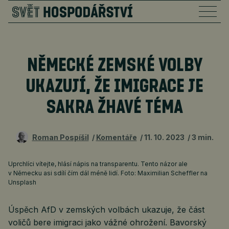
NĚMECKÉ ZEMSKÉ VOLBY
UKAZUJÍ, ŽE IMIGRACE JE
SAKRA ŽHAVÉ TÉMA
Roman Pospíšil
Komentáře
11. 10. 2023
3 min.
Uprchlíci vítejte, hlásí nápis na transparentu. Tento názor ale
v Německu asi sdílí čím dál méně lidí. Foto: Maximilian Scheffler na
Unsplash
Úspěch AfD v zemských volbách ukazuje, že část
voličů bere imigraci jako vážné ohrožení. Bavorský