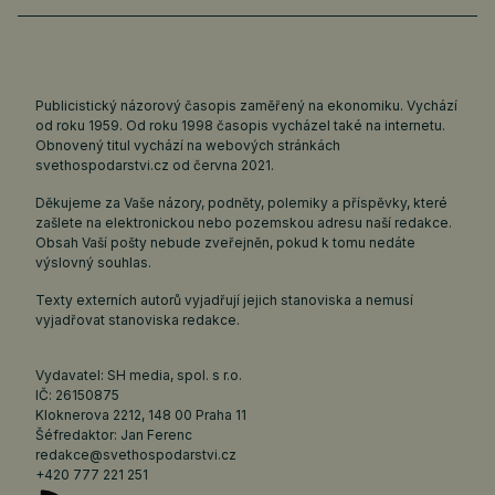
Publicistický názorový časopis zaměřený na ekonomiku. Vychází
od roku 1959. Od roku 1998 časopis vycházel také na internetu.
Obnovený titul vychází na webových stránkách
svethospodarstvi.cz
od června 2021.
Děkujeme za Vaše názory, podněty, polemiky a příspěvky, které
zašlete na elektronickou nebo pozemskou adresu naší redakce.
Obsah Vaší pošty nebude zveřejněn, pokud k tomu nedáte
výslovný souhlas.
Texty externích autorů vyjadřují jejich stanoviska a nemusí
vyjadřovat stanoviska redakce.
Vydavatel: SH media, spol. s r.o.
IČ: 26150875
Kloknerova 2212, 148 00 Praha 11
Šéfredaktor: Jan Ferenc
redakce@svethospodarstvi.cz
+420 777 221 251