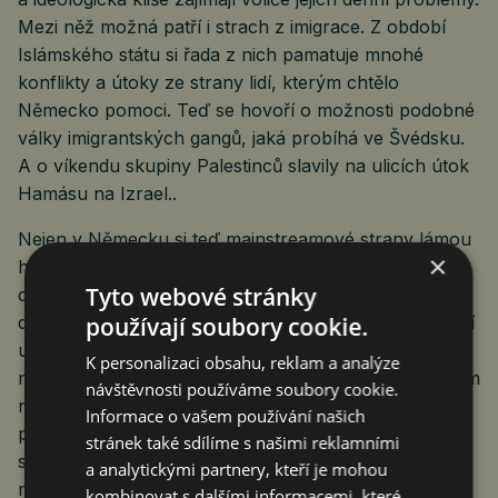
Mezi něž možná patří i strach z imigrace. Z období
Islámského státu si řada z nich pamatuje mnohé
konflikty a útoky ze strany lidí, kterým chtělo
Německo pomoci. Teď se hovoří o možnosti podobné
války imigrantských gangů, jaká probíhá ve Švédsku.
A o víkendu skupiny Palestinců slavily na ulicích útok
Hamásu na Izrael..
Nejen v Německu si teď mainstreamové strany lámou
×
hlavu, kde udělaly chybu. Proč voliči neslyší na jejich
Tyto webové stránky
dokonalá hesla a ideologii. Evropa je stále ještě (!!!)
používají soubory cookie.
dost bohatá na to, aby pomáhala lidem, kteří potřebují
utéct z pekla některých zemí. Zároveň se bez určité
K personalizaci obsahu, reklam a analýze
míry imigrace neobejde. Protože vymírá. Pokud ovšem
návštěvnosti používáme soubory cookie.
nebude brát vážně i problémy, které to s sebou
Informace o vašem používání našich
přináší, bude stále více prostoru uvolňovat lidem
stránek také sdílíme s našimi reklamními
s halasným voláním laciných hesel a zuřivým
a analytickými partnery, kteří je mohou
máváním vlajkami. Už to začalo.
kombinovat s dalšími informacemi, které