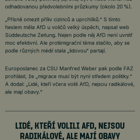
odhadovanou předvolebními průzkumy (okolo 20 %).
„Přísně omezit příliv cizinců a uprchlíků.“ S tímto
heslem měla AfD u voličů velký úspěch, napsal web
Süddeutsche Zeitung. Nejen podle něj AfD není uvnitř
moc efektivní. Ale protiimigrační téma stačilo, aby se
podle různých médií stala „lidovou“ partají.
Europoslanec za CSU Manfred Weber pak podle FAZ
prohlásil, že „migrace musí být nyní středem politiky.“
A dodal: „Lidé, kteří včera volili AfD, nejsou radikálové,
ale mají obavy.“
LIDÉ, KTEŘÍ VOLILI AFD, NEJSOU
RADIKÁLOVÉ, ALE MAJÍ OBAVY