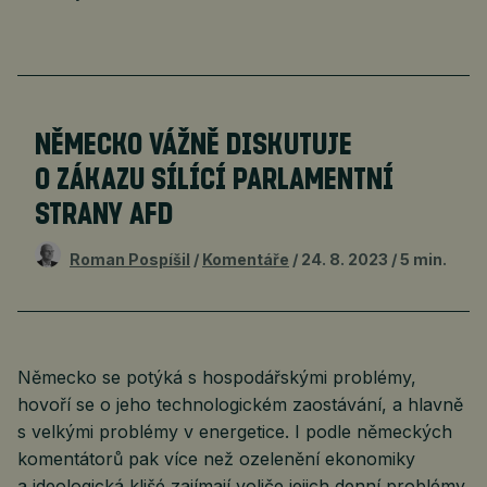
NĚMECKO VÁŽNĚ DISKUTUJE
O ZÁKAZU SÍLÍCÍ PARLAMENTNÍ
STRANY AFD
Roman Pospíšil
Komentáře
24. 8. 2023
5 min.
Německo se potýká s hospodářskými problémy,
hovoří se o jeho technologickém zaostávání, a hlavně
s velkými problémy v energetice. I podle německých
komentátorů pak více než ozelenění ekonomiky
a ideologická klišé zajímají voliče jejich denní problémy.