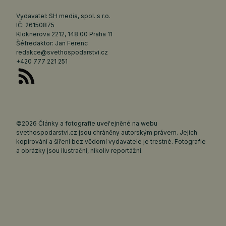
Vydavatel: SH media, spol. s r.o.
IČ: 26150875
Kloknerova 2212, 148 00 Praha 11
Šéfredaktor: Jan Ferenc
redakce@svethospodarstvi.cz
+420 777 221 251
©2026 Články a fotografie uveřejněné na webu
svethospodarstvi.cz jsou chráněny autorským právem. Jejich
kopírování a šíření bez vědomí vydavatele je trestné. Fotografie
a obrázky jsou ilustrační, nikoliv reportážní.