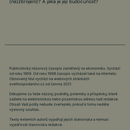
(ne)zbrojení)? A jaká je její budocunost?
Publicistický názorový časopis zaměřený na ekonomiku. Vychází
od roku 1959. Od roku 1998 časopis vycházel také na internetu.
Obnovený titul vychází na webových stránkách
svethospodarstvi.cz
od června 2021.
Děkujeme za Vaše názory, podněty, polemiky a příspěvky, které
zašlete na elektronickou nebo pozemskou adresu naší redakce.
Obsah Vaší pošty nebude zveřejněn, pokud k tomu nedáte
výslovný souhlas.
Texty externích autorů vyjadřují jejich stanoviska a nemusí
vyjadřovat stanoviska redakce.