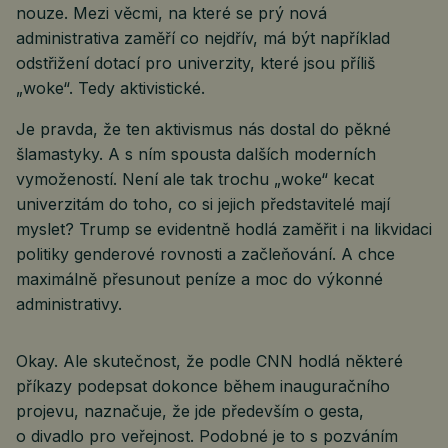
nouze. Mezi věcmi, na které se prý nová
administrativa zaměří co nejdřív, má být například
odstřižení dotací pro univerzity, které jsou příliš
„woke“. Tedy aktivistické.
Je pravda, že ten aktivismus nás dostal do pěkné
šlamastyky. A s ním spousta dalších moderních
vymožeností. Není ale tak trochu „woke“ kecat
univerzitám do toho, co si jejich představitelé mají
myslet? Trump se evidentně hodlá zaměřit i na likvidaci
politiky genderové rovnosti a začleňování. A chce
maximálně přesunout peníze a moc do výkonné
administrativy.
Okay. Ale skutečnost, že podle CNN hodlá některé
příkazy podepsat dokonce během inauguračního
projevu, naznačuje, že jde především o gesta,
o divadlo pro veřejnost. Podobné je to s pozváním