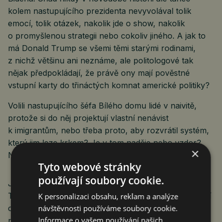
kolem nastupujícího prezidenta nevyvolával tolik
emocí, tolik otázek, nakolik jde o show, nakolik
o promyšlenou strategii nebo cokoliv jiného. A jak to
má Donald Trump se všemi těmi starými rodinami,
z nichž většinu ani neznáme, ale politologové tak
nějak předpokládají, že právě ony mají pověstné
vstupní karty do třináctých komnat americké politiky?
Volili nastupujícího šéfa Bílého domu lidé v naivitě,
protože si do něj projektují vlastní nenávist
k imigrantům, nebo třeba proto, aby rozvrátil systém,
který jim leze krkem? Je v tom naděje nebo vzdor?
×
Nebo zábava? Anebo jsou chytřejší než my?
Tyto webové stránky
používají soubory cookie.
Jedno je asi jisté. Ať už do bude dál s Donaldem
Trumpem a jeho boys jakkoliv, rozhodně se nezastaví
K personalizaci obsahu, reklam a analýze
návštěvnosti používáme soubory cookie.
ono oddělování Ameriky od Evropy, které nastalo
Informace o vašem používání našich
někdy počátkem 90. let. Tehdy západní společnost