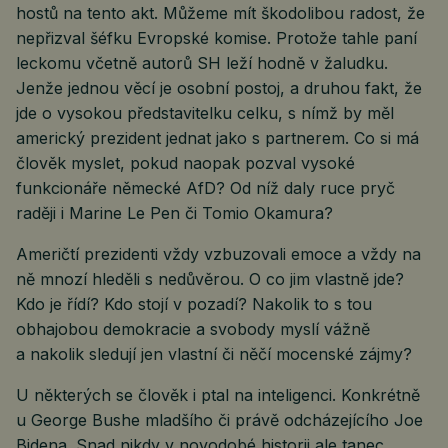
hostů na tento akt. Můžeme mít škodolibou radost, že
nepřizval šéfku Evropské komise. Protože tahle paní
leckomu včetně autorů SH leží hodně v žaludku.
Jenže jednou věcí je osobní postoj, a druhou fakt, že
jde o vysokou představitelku celku, s nímž by měl
americký prezident jednat jako s partnerem. Co si má
člověk myslet, pokud naopak pozval vysoké
funkcionáře německé AfD? Od níž daly ruce pryč
raději i Marine Le Pen či Tomio Okamura?
Američtí prezidenti vždy vzbuzovali emoce a vždy na
ně mnozí hleděli s nedůvěrou. O co jim vlastně jde?
Kdo je řídí? Kdo stojí v pozadí? Nakolik to s tou
obhajobou demokracie a svobody myslí vážně
a nakolik sledují jen vlastní či něčí mocenské zájmy?
U některých se člověk i ptal na inteligenci. Konkrétně
u George Bushe mladšího či právě odcházejícího Joe
Bidena. Snad nikdy v novodobé historii ale tanec