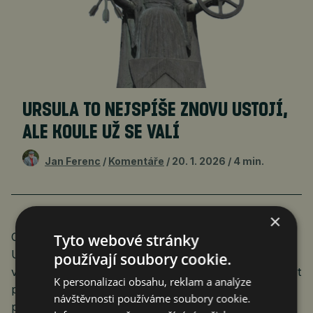
URSULA TO NEJSPÍŠE ZNOVU USTOJÍ,
ALE KOULE UŽ SE VALÍ
Jan Ferenc
Komentáře
20. 1. 2026
4 min.
×
Co se v Davosu nepodařilo, bylo sjednání míru mezi
Tyto webové stránky
Ukrajinou a zbytkem světa. Dokumenty k ukončení
používají soubory cookie.
války na Ukrajině jsou takřka hotové a Rusko musí být
K personalizaci obsahu, reklam a analýze
připraveno tuto válku ukončit, prohlásil ukrajinský
návštěvnosti používáme soubory cookie.
prezident Volodymyr Zelenskyj poté, co zhruba