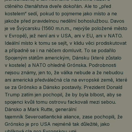
ctěného čtenářstva dveře dokořán. Ale to „před
kostelem“ sedí, pokud to pojmeme jako místo a ne
jakože před pravidelnou nedělní bohoslužbou. Davos
je ve Švýcarsku (1560 m.n.m., nejvýše položené město
v Evropě), jež není ani v USA, ani v EU, ani v NATO.
Ideální místo k tomu se sejít, v klidu věci prodiskutovat
a případně se i na něčem domluvit. To se podařilo
Spojeným státům americkým, Dánsku (které zůstalo
v kostele) a NATO ohledně Grónska. Podrobnosti
nejsou známy, jen to, že válka nebude a že nebudou
ani americká předválečná cla na evropské země, které
se za Grónsko a Dánsko postavily. Prezident Donald
Trump zatím jen pochopil, že by byla blbost, aby se
spojenci kvůli tomu ostrovu fackovali mezi sebou.
Dánsko a Mark Rutte, generální
tajemník Severoatlantické aliance, zase pochopili, že
Grónsko je pro USA nejméně tak důležité, jako
uhlíková cla pro Evropskou unii.