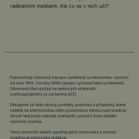
radikálními mešitami. Ale co se v nich učí?
Publicistický názorový časopis zaměřený na ekonomiku. Vychází
od roku 1959. Od roku 1998 časopis vycházel také na internetu.
Obnovený titul vychází na webových stránkách
svethospodarstvi.cz
od června 2021.
Děkujeme za Vaše názory, podněty, polemiky a příspěvky, které
zašlete na elektronickou nebo pozemskou adresu naší redakce.
Obsah Vaší pošty nebude zveřejněn, pokud k tomu nedáte
výslovný souhlas.
Texty externích autorů vyjadřují jejich stanoviska a nemusí
vyjadřovat stanoviska redakce.