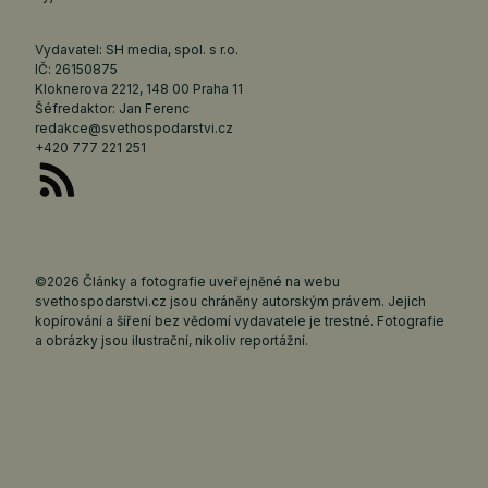
Vydavatel: SH media, spol. s r.o.
IČ: 26150875
Kloknerova 2212, 148 00 Praha 11
Šéfredaktor: Jan Ferenc
redakce@svethospodarstvi.cz
+420 777 221 251
©2026 Články a fotografie uveřejněné na webu
svethospodarstvi.cz jsou chráněny autorským právem. Jejich
kopírování a šíření bez vědomí vydavatele je trestné. Fotografie
a obrázky jsou ilustrační, nikoliv reportážní.