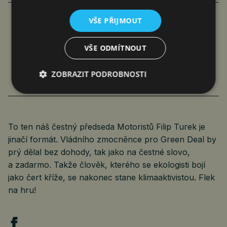
VŠE PŘIJMOUT
TRUMP ŘEŠÍ BEZPEČNOST A LIDSKÁ
VŠE ODMÍTNOUT
PRÁVA. PO SVÉM, ALE EFEKTIVNĚ
Jan Ferenc
Komentáře
6. 1. 2026
5 min.
ZOBRAZIT PODROBNOSTI
To ten náš čestný předseda Motoristů Filip Turek je
jinačí formát. Vládního zmocněnce pro Green Deal by
prý dělal bez dohody, tak jako na čestné slovo,
a zadarmo. Takže člověk, kterého se ekologisti bojí
jako čert kříže, se nakonec stane klimaaktivistou. Flek
na hru!