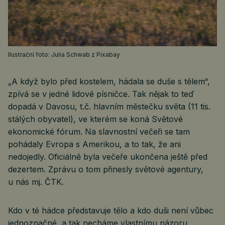
Ilustrační foto: Julia Schwab z Pixabay
„A když bylo před kostelem, hádala se duše s tělem“,
zpívá se v jedné lidové písničce. Tak nějak to teď
dopadá v Davosu, t.č. hlavním městečku světa (11 tis.
stálých obyvatel), ve kterém se koná Světové
ekonomické fórum. Na slavnostní večeři se tam
pohádaly Evropa s Amerikou, a to tak, že ani
nedojedly. Oficiálně byla večeře ukončena ještě před
dezertem. Zprávu o tom přinesly světové agentury,
u nás mj. ČTK.
Kdo v té hádce představuje tělo a kdo duši není vůbec
jednoznačné, a tak necháme vlastnímu názoru