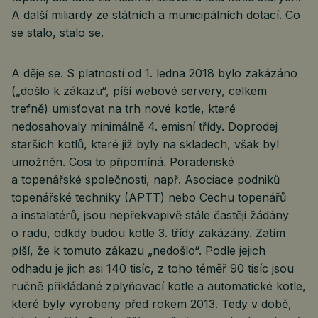
A další miliardy ze státních a municipálních dotací. Co
se stalo, stalo se.
A děje se. S platností od 1. ledna 2018 bylo zakázáno
(„došlo k zákazu“, píší webové servery, celkem
trefně) umisťovat na trh nové kotle, které
nedosahovaly minimálně 4. emisní třídy. Doprodej
starších kotlů, které již byly na skladech, však byl
umožněn. Cosi to připomíná. Poradenské
a topenářské společnosti, např. Asociace podniků
topenářské techniky (APTT) nebo Cechu topenářů
a instalatérů, jsou nepřekvapivě stále častěji žádány
o radu, odkdy budou kotle 3. třídy zakázány. Zatím
píší, že k tomuto zákazu „nedošlo“. Podle jejich
odhadu je jich asi 140 tisíc, z toho téměř 90 tisíc jsou
ručně přikládané zplyňovací kotle a automatické kotle,
které byly vyrobeny před rokem 2013. Tedy v době,