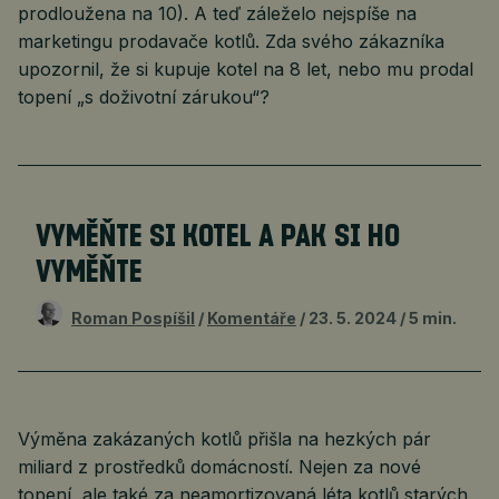
prodloužena na 10). A teď záleželo nejspíše na
marketingu prodavače kotlů. Zda svého zákazníka
upozornil, že si kupuje kotel na 8 let, nebo mu prodal
topení „s doživotní zárukou“?
VYMĚŇTE SI KOTEL A PAK SI HO
VYMĚŇTE
Roman Pospíšil
Komentáře
23. 5. 2024
5 min.
Výměna zakázaných kotlů přišla na hezkých pár
miliard z prostředků domácností. Nejen za nové
topení, ale také za neamortizovaná léta kotlů starých.