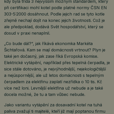
kdy byla třída 3 nejvyšším možným standardem, který
při certifikaci mohl kotel podle platné normy ČSN EN
303-5:2000 dosáhnout. Podle jejich rad se tyto kotle
zřejmě nechají dojít na konec jejich životnosti. Což je
ale předpoklad, dodává Svět hospodářství, který se
dosud v praxi nenaplnil.
„Co bude dál?“, jak říkává ekonomka Markéta
Šichtařová. Kam se mají domácnosti vrtnout? Plyn je
také jen dočasný, jak zase říká Evropská komise.
Elektrické vytápění, například přes tepelná čerpadla, je
sice stále dotováno, je nejvýhodnější, nejekologičtější
a nejúspornější, ale už letos domácnosti s tepelným
čerpadlem za elektřinu zaplatí nezřídka o 10 tis. Kč
více než loni. Levnější elektřina už nebude a je také
docela možné, že tu a tam vůbec nebude.
Jako variantu vytápění za dosavadní kotel na tuhá
paliva zvažují ti majitelé, kteří již mají poptanou firmu