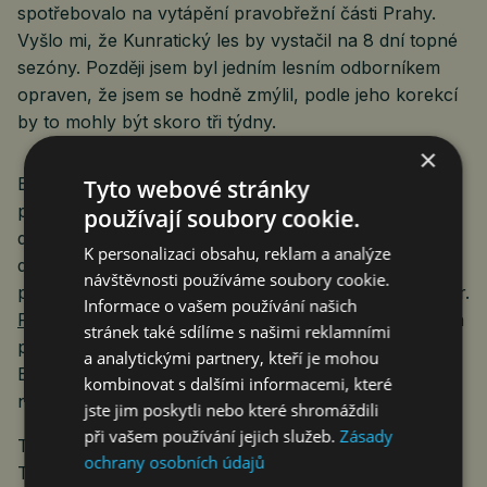
spotřebovalo na vytápění pravobřežní části Prahy.
Vyšlo mi, že Kunratický les by vystačil na 8 dní topné
sezóny. Později jsem byl jedním lesním odborníkem
opraven, že jsem se hodně zmýlil, podle jeho korekcí
by to mohly být skoro tři týdny.
×
Britská elektrárna Drax vytváří energii z dřevěných
Tyto webové stránky
pelet a je prohlášena za bezemisní, fasuje na to státní
používají soubory cookie.
dotace. Spaluje jen ten oxid uhličitý, který předtím
K personalizaci obsahu, reklam a analýze
dřevní hmota z ovzduší pojala. Od roku 2012,
návštěvnosti používáme soubory cookie.
připomněl list Gaurdian, takto dostala už 7 miliard liber.
Informace o vašem používání našich
Podle studie
myšlenkové nádrže Ember ale elektrárna
stránek také sdílíme s našimi reklamními
produkuje nejvíce emisí oxidu uhličitého ve Velké
a analytickými partnery, kteří je mohou
Británii. Pelety dováží z Ameriky, dovoz se do emisí
kombinovat s dalšími informacemi, které
nepočítá.
jste jim poskytli nebo které shromáždili
při vašem používání jejich služeb.
Zásady
Takže ono docela záleží na rozměrech daného jevu.
ochrany osobních údajů
To, co vypadá výborně v laboratoři a dejme tomu