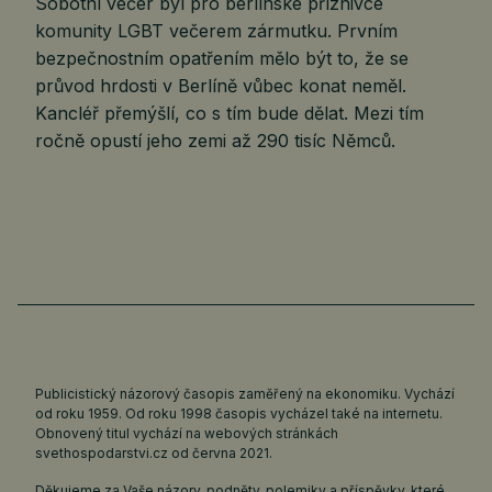
Sobotní večer byl pro berlínské příznivce
komunity LGBT večerem zármutku. Prvním
bezpečnostním opatřením mělo být to, že se
průvod hrdosti v Berlíně vůbec konat neměl.
Kancléř přemýšlí, co s tím bude dělat. Mezi tím
ročně opustí jeho zemi až 290 tisíc Němců.
Publicistický názorový časopis zaměřený na ekonomiku. Vychází
od roku 1959. Od roku 1998 časopis vycházel také na internetu.
Obnovený titul vychází na webových stránkách
svethospodarstvi.cz
od června 2021.
Děkujeme za Vaše názory, podněty, polemiky a příspěvky, které