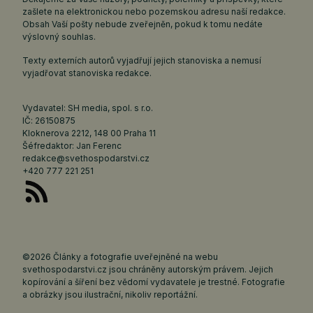
zašlete na elektronickou nebo pozemskou adresu naší redakce.
Obsah Vaší pošty nebude zveřejněn, pokud k tomu nedáte
výslovný souhlas.
Texty externích autorů vyjadřují jejich stanoviska a nemusí
vyjadřovat stanoviska redakce.
Vydavatel: SH media, spol. s r.o.
IČ: 26150875
Kloknerova 2212, 148 00 Praha 11
Šéfredaktor: Jan Ferenc
redakce@svethospodarstvi.cz
+420 777 221 251
©2026 Články a fotografie uveřejněné na webu
svethospodarstvi.cz jsou chráněny autorským právem. Jejich
kopírování a šíření bez vědomí vydavatele je trestné. Fotografie
a obrázky jsou ilustrační, nikoliv reportážní.