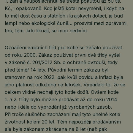
1. září a neuposlechnutí se trestá pokutou až 50 tis.
Kč, i opakovaně. Kdo ještě kotel nevyměnil, i když na
to měl dost času a státních i krajských dotací, je buď
lempl nebo ekologické čuně… prosvítá mezi zprávami.
Inu, těm, kdo liknají, se moc nedivím.
Označení emisních tříd pro kotle se začalo používat
od roku 2000. Zákaz používat první dvě třídy vyšel
v zákoně č. 201/2012 Sb. o ochraně ovzduší, tedy
před téměř 14 lety. Původní termín zákazu byl
stanoven na rok 2022, pak kvůli covidu a inflaci byla
jeho platnost odložena na letošek. Vypadalo to, že se
celkem vlídně nechají tyto kotle dožít. Ovšem kotle
1. a 2. třídy bylo možné prodávat až do roku 2014
nebo i déle do vyprodání již vyrobených zásob.
Při troše slušného zacházení mají tyto uhelné kotle
životnost kolem 20 let. Těm nejpozději prodávaným
ale byla zákonem zkrácena na 8 let (než pak