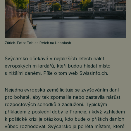
Zürich. Foto: Tobias Reich na Unsplash
Švýcarsko očekává v nejbližších letech nálet
evropských miliardářů, kteří budou hledat místo
s nižšími daněmi. Píše o tom web Swissinfo.ch.
Nejedna evropská země licituje se zvyšováním daní
pro bohaté, aby tak zpomalila nebo zastavila nárůst
rozpočtových schodků a zadlužení. Typickým
příkladem z poslední doby je Francie, i když vzhledem
k politické krizi je otázkou, kdo bude o příštích daních
vůbec rozhodovat. Švýcarsko je po léta místem, které