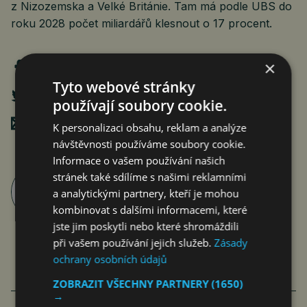
z Nizozemska a Velké Británie. Tam má podle UBS do
roku 2028 počet miliardářů klesnout o 17 procent.
×
Tyto webové stránky
používají soubory cookie.
Poslat mailem
K personalizaci obsahu, reklam a analýze
návštěvnosti používáme soubory cookie.
Informace o vašem používání našich
stránek také sdílíme s našimi reklamními
Roman Pospíšil
a analytickými partnery, kteří je mohou
články autora >
kombinovat s dalšími informacemi, které
jste jim poskytli nebo které shromáždili
při vašem používání jejich služeb.
Zásady
ochrany osobních údajů
ZOBRAZIT VŠECHNY PARTNERY
(1650)
VÍCE ČLÁNKŮ O EKONOMICE
→