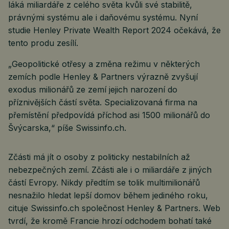
láká miliardáře z celého světa kvůli své stabilitě,
právnými systému ale i daňovému systému. Nyní
studie Henley Private Wealth Report 2024 očekává, že
tento produ zesílí.
„Geopolitické otřesy a změna režimu v některých
zemích podle Henley & Partners výrazně zvyšují
exodus milionářů ze zemí jejich narození do
příznivějších částí světa. Specializovaná firma na
přemístění předpovídá příchod asi 1500 milionářů do
Švýcarska,“ píše Swissinfo.ch.
Zčásti má jít o osoby z politicky nestabilních až
nebezpečných zemí. Zčásti ale i o miliardáře z jiných
částí Evropy. Nikdy předtím se tolik multimilionářů
nesnažilo hledat lepší domov během jediného roku,
cituje Swissinfo.ch společnost Henley & Partners. Web
tvrdí, že kromě Francie hrozí odchodem bohatí také