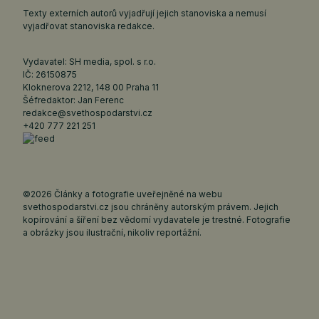
Texty externích autorů vyjadřují jejich stanoviska a nemusí
vyjadřovat stanoviska redakce.
Vydavatel: SH media, spol. s r.o.
IČ: 26150875
Kloknerova 2212, 148 00 Praha 11
Šéfredaktor: Jan Ferenc
redakce@svethospodarstvi.cz
+420 777 221 251
©2026 Články a fotografie uveřejněné na webu
svethospodarstvi.cz jsou chráněny autorským právem. Jejich
kopírování a šíření bez vědomí vydavatele je trestné. Fotografie
a obrázky jsou ilustrační, nikoliv reportážní.