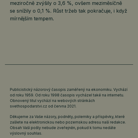
meziročně zvýšily o 3,6 %, ovšem meziměsíčně
se snížily o 0,1 %. Růst tržeb tak pokračuje, i když
mírnějším tempem.
Publicistický názorový časopis zaměřený na ekonomiku. Vychází
od roku 1959. Od roku 1998 časopis vycházel také na internetu.
Obnovený titul vychází na webových stránkách
svethospodarstvi.cz
od června 2021.
Děkujeme za Vaše názory, podněty, polemiky a příspěvky, které
zašlete na elektronickou nebo pozemskou adresu naší redakce.
Obsah Vaší pošty nebude zveřejněn, pokud k tomu nedáte
výslovný souhlas.