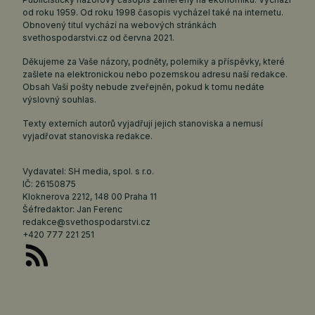
od roku 1959. Od roku 1998 časopis vycházel také na internetu.
Obnovený titul vychází na webových stránkách
svethospodarstvi.cz
od června 2021.
Děkujeme za Vaše názory, podněty, polemiky a příspěvky, které
zašlete na elektronickou nebo pozemskou adresu naší redakce.
Obsah Vaší pošty nebude zveřejněn, pokud k tomu nedáte
výslovný souhlas.
Texty externích autorů vyjadřují jejich stanoviska a nemusí
vyjadřovat stanoviska redakce.
Vydavatel: SH media, spol. s r.o.
IČ: 26150875
Kloknerova 2212, 148 00 Praha 11
Šéfredaktor: Jan Ferenc
redakce@svethospodarstvi.cz
+420 777 221 251