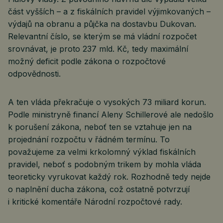
část vyšších – a z fiskálních pravidel výjimkovaných –
výdajů na obranu a půjčka na dostavbu Dukovan.
Relevantní číslo, se kterým se má vládní rozpočet
srovnávat, je proto 237 mld. Kč, tedy maximální
možný deficit podle zákona o rozpočtové
odpovědnosti.
A ten vláda překračuje o vysokých 73 miliard korun.
Podle ministryně financí Aleny Schillerové ale nedošlo
k porušení zákona, neboť ten se vztahuje jen na
projednání rozpočtu v řádném termínu. To
považujeme za velmi krkolomný výklad fiskálních
pravidel, neboť s podobným trikem by mohla vláda
teoreticky vyrukovat každý rok. Rozhodně tedy nejde
o naplnění ducha zákona, což ostatně potvrzují
i kritické komentáře Národní rozpočtové rady.