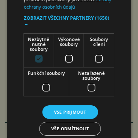
ochrany osobních údajů
ZOBRAZIT VŠECHNY PARTNERY
(1650)
→
Nezbytně
Výkonové
Soubory
nutné
soubory
cílení
soubory
UŽ OTEC KAPITALISMU
Funkční soubory
Nezařazené
V 17. STOLETÍ VAROVAL
soubory
PŘED DNEŠNÍ
EKONOMIKOU
Timur Barotov
Komentáře
25. 1. 2026
11 min.
VŠE PŘIJMOUT
VŠE ODMÍTNOUT