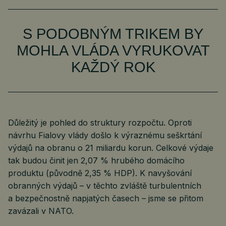
S PODOBNÝM TRIKEM BY
MOHLA VLÁDA VYRUKOVAT
KAŽDÝ ROK
Důležitý je pohled do struktury rozpočtu. Oproti
návrhu Fialovy vlády došlo k výraznému seškrtání
výdajů na obranu o 21 miliardu korun. Celkové výdaje
tak budou činit jen 2,07 % hrubého domácího
produktu (původně 2,35 % HDP). K navyšování
obranných výdajů – v těchto zvláště turbulentních
a bezpečnostně napjatých časech – jsme se přitom
zavázali v NATO.