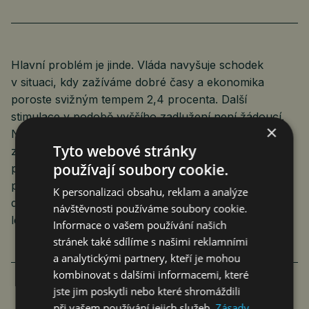
Hlavní problém je jinde. Vláda navyšuje schodek
v situaci, kdy zažíváme dobré časy a ekonomika
poroste svižným tempem 2,4 procenta. Další
stimulace v podobě vyššího zadlužení není žádoucí.
×
Nejen kvůli jejímu pro-inflačnímu působení, ale
Tyto webové stránky
zejména proto, že právě nyní panují vhodné
používají soubory cookie.
podmínky pro vyztužení veřejných financí a jejich
přípravu na horší časy, například negativní dopady
K personalizaci obsahu, reklam a analýze
demografického vývoje, očekávané ve třicátých
návštěvnosti používáme soubory cookie.
letech.
Informace o vašem používání našich
stránek také sdílíme s našimi reklamními
a analytickými partnery, kteří je mohou
kombinovat s dalšími informacemi, které
jste jim poskytli nebo které shromáždili
při vašem používání jejich služeb.
Zásady