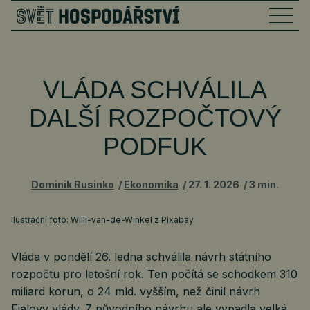
VLÁDA SCHVÁLILA
DALŠÍ ROZPOČTOVÝ
PODFUK
Dominik Rusinko
Ekonomika
27. 1. 2026
3 min.
Ilustrační foto: Willi-van-de-Winkel z Pixabay
Vláda v pondělí 26. ledna schválila návrh státního
rozpočtu pro letošní rok. Ten počítá se schodkem 310
miliard korun, o 24 mld. vyšším, než činil návrh
Fialovy vlády. Z původního návrhu ale vypadla velká