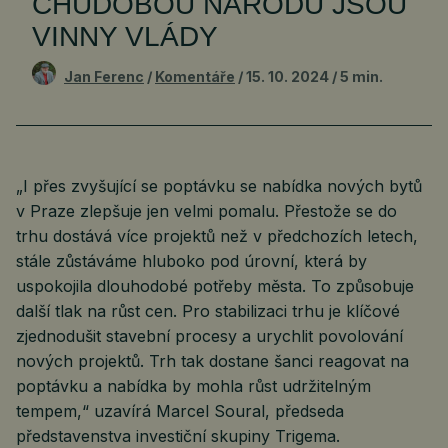
CHUDOBOU NÁRODŮ JSOU
VINNY VLÁDY
Jan Ferenc
Komentáře
15. 10. 2024
5 min.
„I přes zvyšující se poptávku se nabídka nových bytů
v Praze zlepšuje jen velmi pomalu. Přestože se do
trhu dostává více projektů než v předchozích letech,
stále zůstáváme hluboko pod úrovní, která by
uspokojila dlouhodobé potřeby města. To způsobuje
další tlak na růst cen. Pro stabilizaci trhu je klíčové
zjednodušit stavební procesy a urychlit povolování
nových projektů. Trh tak dostane šanci reagovat na
poptávku a nabídka by mohla růst udržitelným
tempem,“ uzavírá Marcel Soural, předseda
představenstva investiční skupiny Trigema.