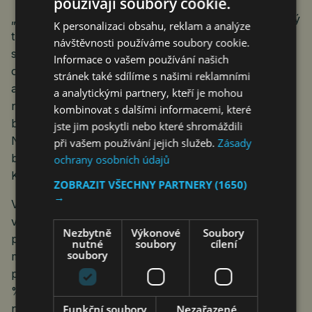
používají soubory cookie.
„Po předchozích dvou letech stagnace se letos bytový
K personalizaci obsahu, reklam a analýze
trh rozjel ve velkém. A ceny bytů rostou rychleji, než
návštěvnosti používáme soubory cookie.
se očekávalo. Současná poptávka je totiž zhruba
Informace o vašem používání našich
o třetinu vyšší, než bývalo běžné před Covidem
stránek také sdílíme s našimi reklamními
a vysoce převyšuje úroveň nabídky. A to i přesto, že
a analytickými partnery, kteří je mohou
na trh šlo v poslední době rekordní množství nových
kombinovat s dalšími informacemi, které
bytů kvůli odložené nabídce z předchozího období.
jste jim poskytli nebo které shromáždili
Nefungující povolování a nedostatek bytů na trhu
při vašem používání jejich služeb.
Zásady
bude nadále tlačit ceny nahoru,“ komentuje Dušan
ochrany osobních údajů
Kunovský, předseda představenstva Central Group.
ZOBRAZIT VŠECHNY PARTNERY
(1650)
→
V Praze bylo na konci třetího čtvrtletí letošního roku
volných 5750 nových bytů, a přestože bylo za
Nezbytně
Výkonové
Soubory
poslední dva kvartály zařazeno do nabídky největší
nutné
soubory
cílení
soubory
množství bytů za posledních šest let, vlivem silné
poptávky se nabídka mezikvartálně zvýšila jen o 0,9
%, meziročně o 2,7 procenta. Zlepšení situace zatím
nepřispívá ani nová podoba stavebního řízení, od
Funkční soubory
Nezařazené