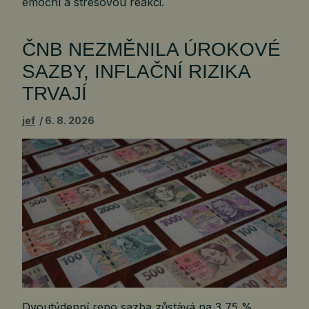
emoční a stresovou reakci.
ČNB NEZMĚNILA ÚROKOVÉ
SAZBY, INFLAČNÍ RIZIKA
TRVAJÍ
jef
6. 8. 2026
Dvoutýdenní repo sazba zůstává na 3,75 %.