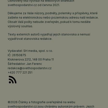
Obnovený titul vychází na webových stránkách
svethospodarstvi.cz
od června 2021.
Děkujeme za Vaše názory, podněty, polemiky a příspěvky, které
zašlete na elektronickou nebo pozemskou adresu naší redakce.
Obsah Vaší pošty nebude zveřejněn, pokud k tomu nedáte
výslovný souhlas.
Texty externích autorů vyjadřují jejich stanoviska a nemusí
vyjadřovat stanoviska redakce.
Vydavatel: SH media, spol. s r.o.
IČ: 26150875
Kloknerova 2212, 148 00 Praha 11
Šéfredaktor: Jan Ferenc
redakce@svethospodarstvi.cz
+420 777 221 251
©2026 Články a fotografie uveřejněné na webu
svethospodarstvi.cz jsou chráněny autorským právem. Jejich