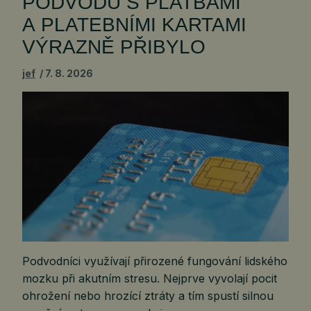
PODVODŮ S PLATBAMI
A PLATEBNÍMI KARTAMI
VÝRAZNĚ PŘIBYLO
jef
7. 8. 2026
Podvodníci využívají přirozené fungování lidského
mozku při akutním stresu. Nejprve vyvolají pocit
ohrožení nebo hrozící ztráty a tím spustí silnou