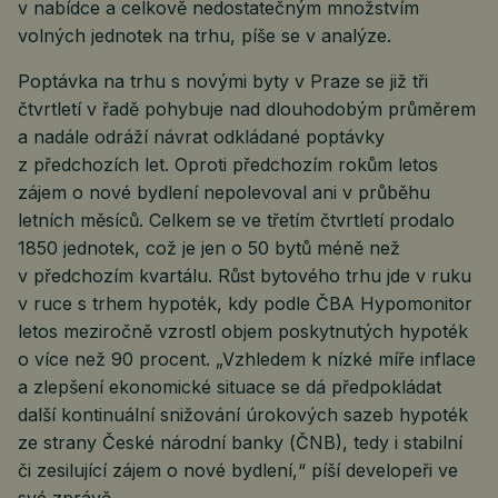
v nabídce a celkově nedostatečným množstvím
volných jednotek na trhu, píše se v analýze.
Poptávka na trhu s novými byty v Praze se již tři
čtvrtletí v řadě pohybuje nad dlouhodobým průměrem
a nadále odráží návrat odkládané poptávky
z předchozích let. Oproti předchozím rokům letos
zájem o nové bydlení nepolevoval ani v průběhu
letních měsíců. Celkem se ve třetím čtvrtletí prodalo
1850 jednotek, což je jen o 50 bytů méně než
v předchozím kvartálu. Růst bytového trhu jde v ruku
v ruce s trhem hypoték, kdy podle ČBA Hypomonitor
letos meziročně vzrostl objem poskytnutých hypoték
o více než 90 procent. „Vzhledem k nízké míře inflace
a zlepšení ekonomické situace se dá předpokládat
další kontinuální snižování úrokových sazeb hypoték
ze strany České národní banky (ČNB), tedy i stabilní
či zesilující zájem o nové bydlení,“ píší developeři ve