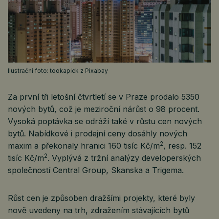
Ilustrační foto: tookapick z Pixabay
Za první tři letošní čtvrtletí se v Praze prodalo 5350
nových bytů, což je meziroční nárůst o 98 procent.
Vysoká poptávka se odráží také v růstu cen nových
bytů. Nabídkové i prodejní ceny dosáhly nových
2
maxim a překonaly hranici 160 tisíc Kč/m
, resp. 152
2
tisíc Kč/m
. Vyplývá z tržní analýzy developerských
společností Central Group, Skanska a Trigema.
Růst cen je způsoben dražšími projekty, které byly
nově uvedeny na trh, zdražením stávajících bytů