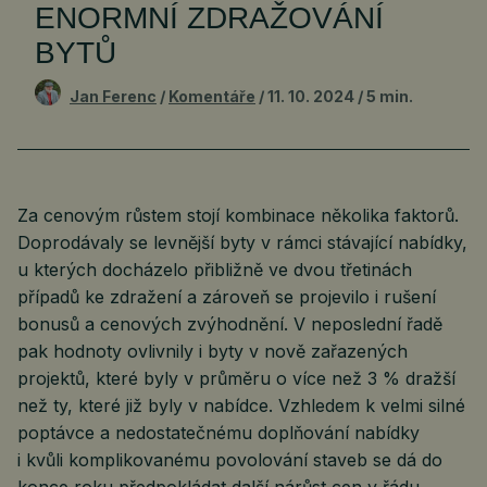
ENORMNÍ ZDRAŽOVÁNÍ
BYTŮ
Jan Ferenc
Komentáře
11. 10. 2024
5 min.
Za cenovým růstem stojí kombinace několika faktorů.
Doprodávaly se levnější byty v rámci stávající nabídky,
u kterých docházelo přibližně ve dvou třetinách
případů ke zdražení a zároveň se projevilo i rušení
bonusů a cenových zvýhodnění. V neposlední řadě
pak hodnoty ovlivnily i byty v nově zařazených
projektů, které byly v průměru o více než 3 % dražší
než ty, které již byly v nabídce. Vzhledem k velmi silné
poptávce a nedostatečnému doplňování nabídky
i kvůli komplikovanému povolování staveb se dá do
konce roku předpokládat další nárůst cen v řádu