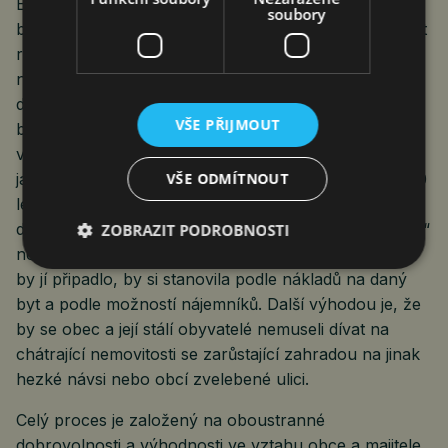
Evropskou komisí do roku 2050. Takových starších
soubory
bytů je podle odborného odhadu 750 tisíc a povinnost
rekonstrukce se dotkne 1,6 milionu občanů. Bude
nemálo lidí, kteří se sami to toho nepustí z mnoha
důvodů. Takové byty po několika letech naopak trh
VŠE PŘIJMOUT
bydlení opustí. Obec nejen že by byt udržela
v nabídce, ale také by si na vlastní kůži vyzkoušela,
jak je taková rekonstrukce výhodná a návratná (do 10
VŠE ODMÍTNOUT
let…?). Rovněž by tím splnila podmínku pro získání
dotace, že po rekonstrukci musí být „dům po babičce“
ZOBRAZIT PODROBNOSTI
nejméně 10 let trvale obydlen. Výši nájemného, které
by jí připadlo, by si stanovila podle nákladů na daný
byt a podle možností nájemníků. Další výhodou je, že
by se obec a její stálí obyvatelé nemuseli dívat na
chátrající nemovitosti se zarůstající zahradou na jinak
hezké návsi nebo obcí zvelebené ulici.
Celý proces je založený na oboustranné
dobrovolnosti a výhodnosti ve vztahu obce a majitele