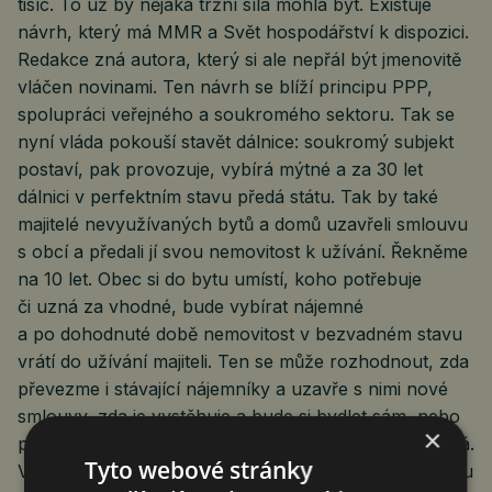
tisíc. To už by nějaká tržní síla mohla být. Existuje
návrh, který má MMR a Svět hospodářství k dispozici.
Redakce zná autora, který si ale nepřál být jmenovitě
vláčen novinami. Ten návrh se blíží principu PPP,
spolupráci veřejného a soukromého sektoru. Tak se
nyní vláda pokouší stavět dálnice: soukromý subjekt
postaví, pak provozuje, vybírá mýtné a za 30 let
dálnici v perfektním stavu předá státu. Tak by také
majitelé nevyužívaných bytů a domů uzavřeli smlouvu
s obcí a předali jí svou nemovitost k užívání. Řekněme
na 10 let. Obec si do bytu umístí, koho potřebuje
či uzná za vhodné, bude vybírat nájemné
a po dohodnuté době nemovitost v bezvadném stavu
vrátí do užívání majiteli. Ten se může rozhodnout, zda
převezme i stávající nájemníky a uzavře s nimi nové
smlouvy, zda je vystěhuje a bude si bydlet sám, nebo
×
pronajme někomu jinému, nebo zda nemovitost prodá.
Tyto webové stránky
V takovém případě by měl povinnost předložit nabídku