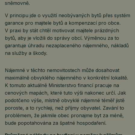
sněmovně.
V principu jde o využití neobývaných bytů přes systém
garance pro majitele bytů a kompenzací pro obce.
V praxi by stát chtěl motivovat majitele prázdných
bytů, aby je vložili do správy obcí. Výměnou za to
garantuje úhradu nezaplaceného nájemného, nákladů
na služby a škody.
Nájemné v těchto nemovitostech může dosahovat
maximálně obvyklého nájemného v konkrétní lokalitě.
K tomuto aktuálně Ministerstvo financí pracuje na
cenových mapách, které tuto výši nakonec určí. Jak
podotčeno výše, místně obvyklé nájemné téměř jistě
poroste, a to rychleji, než příjmy obyvatel. Zavání to
problémem, že jakmile obec pronajme byt za méně,
bude popotahována za špatné hospodaření.