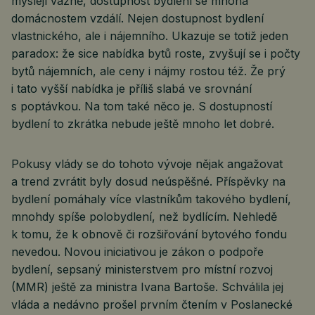
myslejí vážně, dostupnost bydlení se mnoha
domácnostem vzdálí. Nejen dostupnost bydlení
vlastnického, ale i nájemního. Ukazuje se totiž jeden
paradox: že sice nabídka bytů roste, zvyšují se i počty
bytů nájemních, ale ceny i nájmy rostou též. Že prý
i tato vyšší nabídka je příliš slabá ve srovnání
s poptávkou. Na tom také něco je. S dostupností
bydlení to zkrátka nebude ještě mnoho let dobré.
Pokusy vlády se do tohoto vývoje nějak angažovat
a trend zvrátit byly dosud neúspěšné. Příspěvky na
bydlení pomáhaly více vlastníkům takového bydlení,
mnohdy spíše polobydlení, než bydlícím. Nehledě
k tomu, že k obnově či rozšiřování bytového fondu
nevedou. Novou iniciativou je zákon o podpoře
bydlení, sepsaný ministerstvem pro místní rozvoj
(MMR) ještě za ministra Ivana Bartoše. Schválila jej
vláda a nedávno prošel prvním čtením v Poslanecké