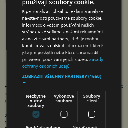
používají soubory cookie.
také obci.
K personalizaci obsahu, reklam a analýze
návštěvnosti používáme soubory cookie.
Informace o vašem používání našich
stránek také sdílíme s našimi reklamními
NÁJMY SE ZVEDLY AŽ O 12 PROCENT,
a analytickými partnery, kteří je mohou
kombinovat s dalšími informacemi, které
V OSTRAVĚ O 15
jste jim poskytli nebo které shromáždili
jef
Ekonomika
17. 10. 2024
4 min.
při vašem používání jejich služeb.
Zásady
ochrany osobních údajů
ZOBRAZIT VŠECHNY PARTNERY
(1650)
→
Podstatnou výhodou tohoto systému by bylo, že obec
musí byt udržovat obyvatelný (mnoho těch
Nezbytně
Výkonové
Soubory
prázdných nejen že nejsou obydleny, ale ani
nutné
soubory
cílení
soubory
obyvatelné), a to v souladu se všemi normami
stávajícími i budoucími. Například by nemovitost sama
rekonstruovala na uhlíkově neutrální, jak nařízeno
Funkční soubory
Nezařazené