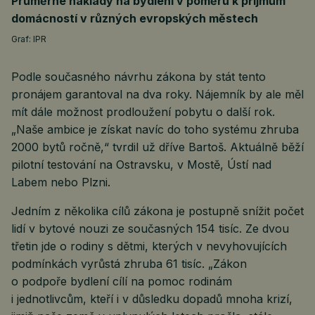
Průměrné náklady na bydlení v poměru k příjmům
domácností v různých evropských městech
Graf: IPR
Podle současného návrhu zákona by stát tento
pronájem garantoval na dva roky. Nájemník by ale měl
mít dále možnost prodloužení pobytu o další rok.
„Naše ambice je získat navíc do toho systému zhruba
2000 bytů ročně,“ tvrdil už dříve Bartoš. Aktuálně běží
pilotní testování na Ostravsku, v Mostě, Ústí nad
Labem nebo Plzni.
Jedním z několika cílů zákona je postupně snížit počet
lidí v bytové nouzi ze současných 154 tisíc. Ze dvou
třetin jde o rodiny s dětmi, kterých v nevyhovujících
podmínkách vyrůstá zhruba 61 tisíc. „Zákon
o podpoře bydlení cílí na pomoc rodinám
i jednotlivcům, kteří i v důsledku dopadů mnoha krizí,