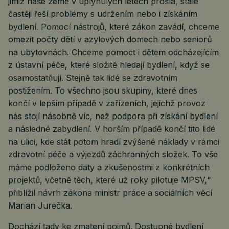
jimiž naše země v uplynulých letech prošla, stále
častěji řeší problémy s udržením nebo i získáním
bydlení. Pomocí nástrojů, které zákon zavádí, chceme
omezit počty dětí v azylových domech nebo seniorů
na ubytovnách. Chceme pomoct i dětem odcházejícím
z ústavní péče, které složitě hledají bydlení, když se
osamostatňují. Stejně tak lidé se zdravotním
postižením. To všechno jsou skupiny, které dnes
končí v lepším případě v zařízeních, jejichž provoz
nás stojí násobně víc, než podpora při získání bydlení
a následné zabydlení. V horším případě končí tito lidé
na ulici, kde stát potom hradí zvýšené náklady v rámci
zdravotní péče a výjezdů záchranných složek. To vše
máme podloženo daty a zkušenostmi z konkrétních
projektů, včetně těch, které už roky pilotuje MPSV,“
přiblížil návrh zákona ministr práce a sociálních věcí
Marian Jurečka.
Dochází tady ke zmatení pojmů. Dostupné bydlení