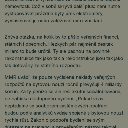
nemovitosti. Což v sobě skrývá další plus: není nutné
vystopovávat prázdné byty přes elektroměry,
vyvlastňovat je nebo zatěžovat extrovní daní.
Zbývá otázka, na kolik by to přišlo veřejných financí,
státních i obecních. Hezkých pár nejméně desítek
miliard to bude určitě. Ty ale padnou na povinné
rekonstrukce tak jako tak a rekonstrukce jsou tak jako
tak dotovány ze státního rozpočtu.
MMR uvádí, že pouze vyčíslené náklady veřejných
rozpočtů na bytovou nouzi ročně převyšují 4 miliardy
korun. Za ty peníze se ale řeší akutní sociální havárie,
ne nabídka dostupného bydlení. „Pokud včas
nepřijdeme se souborem systémových opatření,
budou podle analytiků výdaje spojené s bytovou nouzí
rychle růst. Zákon o podpoře bydlení se svým
důrazem na prevenci a prověřenými nástroji takové