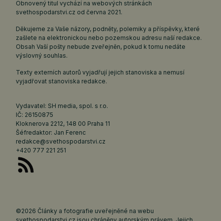
Obnovený titul vychází na webových stránkách
svethospodarstvi.cz
od června 2021.
Děkujeme za Vaše názory, podněty, polemiky a příspěvky, které
zašlete na elektronickou nebo pozemskou adresu naší redakce.
Obsah Vaší pošty nebude zveřejněn, pokud k tomu nedáte
výslovný souhlas.
Texty externích autorů vyjadřují jejich stanoviska a nemusí
vyjadřovat stanoviska redakce.
Vydavatel: SH media, spol. s r.o.
IČ: 26150875
Kloknerova 2212, 148 00 Praha 11
Šéfredaktor: Jan Ferenc
redakce@svethospodarstvi.cz
+420 777 221 251
©2026 Články a fotografie uveřejněné na webu
svethospodarstvi.cz jsou chráněny autorským právem. Jejich