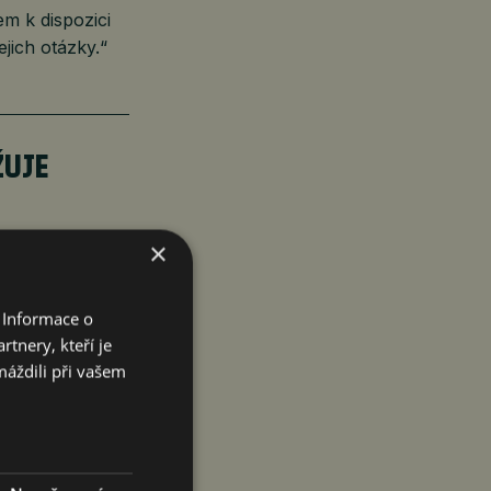
em k dispozici
jich otázky.“
ŽUJE
×
 Informace o
tnery, kteří je
dku. Odboráři
máždili při vašem
řipravil se na
í nacházíme.
né informace
isu vládě,