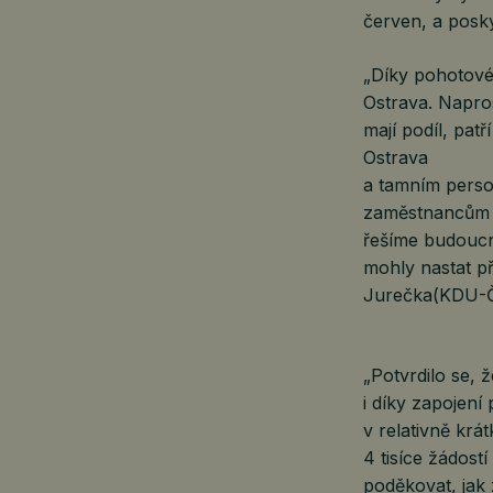
červen, a posk
„Díky pohotové
Ostrava. Napros
mají podíl, pat
Ostrava
a tamním perso
zaměstnancům v
řešíme budoucn
mohly nastat př
Jurečka(KDU-Č
„Potvrdilo se, 
i díky zapojen
v relativně krá
4 tisíce žádost
poděkovat, jak z