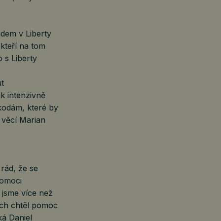
idem v Liberty
kteří na tom
 s Liberty
t
k intenzivně
kodám, které by
h věcí Marian
 rád, že se
pomoci
i jsme více než
bych chtěl pomoc
ká Daniel