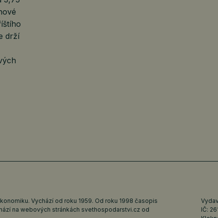
nové
íštího
e drží
ových
ekonomiku. Vychází od roku 1959. Od roku 1998 časopis
Vydava
ychází na webových stránkách
svethospodarstvi.cz
od
IČ: 2