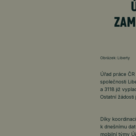
ZAM
Obrázek: Liberty
Úřad práce ČR 
společnosti Lib
a 3118 již vypl
Ostatní žádosti
Díky koordinac
k dnešnímu datu
mobilní týmy Úř