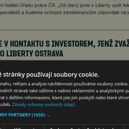
lní ředitel Úřadu práce ČR. „Od úterý jsme v Liberty opět lid
specialistů a budeme schopni zaměstnancům odpovídat na je
E V KONTAKTU S INVESTOREM, JENŽ ZVA
O LIBERTY OSTRAVA
s
14. 6. 2024
2 min.
 stránky používají soubory cookie.
obsahu, reklam a analýze návštěvnosti používáme soubory cookie.
ašich stránek také sdílíme s našimi reklamními a analytickými par
tavila výrobu v prosinci loňského roku, od června je v úpa
 s dalšími informacemi, které jste jim poskytli nebo které shro
í, aby stát jako významný věřitel firmy jednal razantněji a p
služeb.
Zásady ochrany osobních údajů
 prodej. „Jsme hluboce znepokojeni situací, ve které se nyn
HNY PARTNERY
(1650) →
běhla celá řada návštěv politiků, v tuto chvíli nemáme žád
ude nastalá situace řešit,“ napsali odboráři v otevřeném dop