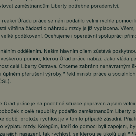
ytovat zaměstnancům Liberty potřebné poradenství.
 reakci Úřadu práce se nám podařilo velmi rychle pomoci l
tá většina žádostí o náhradu mzdy je již vyplacena. Všem, 
ří velké poděkování. Oceňujeme i operativní spolupráci přímo
nálním oddělením. Naším hlavním cílem zůstává poskytnou
eškerou pomoc, kterou Úřad práce nabízí. Jako vláda pa
ost celé Liberty Ostrava. Chceme zabránit nenávratným š
i úplném přerušení výroby,“ řekl ministr práce a sociálníc
SL).
že Úřad práce je na podobné situace připraven a jsem velmi
í poboček z celé republiky podařilo zaměstnancům Liberty 
tké době, protože rychlost je v tomto případě zásadní. Přijal
í o výplatu mzdy. Kolegům, kteří do pomoci byli zapojeni, 
a jejich nasazení, tak rychlost, se kterou se úkolů ujali,“ ří