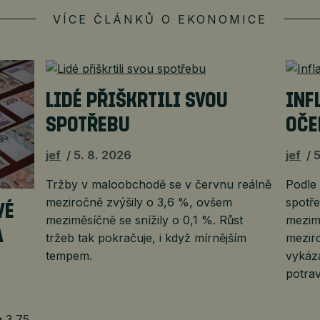
VÍCE ČLÁNKŮ O EKONOMICE
LIDÉ PŘIŠKRTILI SVOU
INF
SPOTŘEBU
OČE
jef
5. 8. 2026
jef
5
Tržby v maloobchodě se v červnu reálně
Podle
meziročně zvýšily o 3,6 %, ovšem
spotře
VÉ
meziměsíčně se snížily o 0,1 %. Růst
mezim
A
tržeb tak pokračuje, i když mírnějším
meziro
tempem.
vykáza
potrav
 3,75