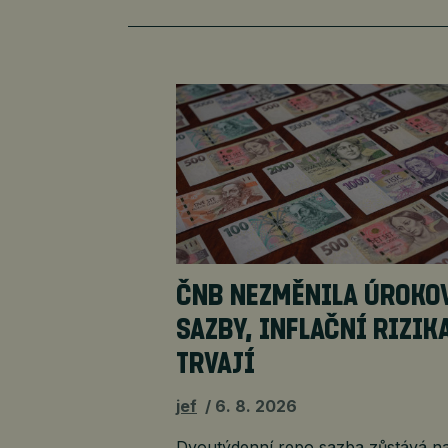
ČNB NEZMĚNILA ÚROKO
SAZBY, INFLAČNÍ RIZIK
TRVAJÍ
jef
6. 8. 2026
Dvoutýdenní repo sazba zůstává na