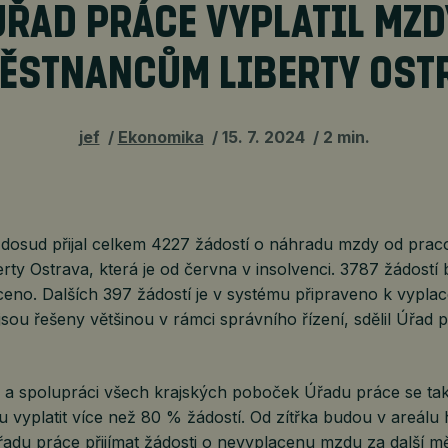
ÚŘAD PRÁCE VYPLATIL MZD
ĚSTNANCŮM LIBERTY OST
jef
Ekonomika
15. 7. 2024
2 min.
dosud přijal celkem 4227 žádostí o náhradu mzdy od prac
erty Ostrava, která je od června v insolvenci. 3787 žádostí
aceno. Dalších 397 žádostí je v systému připraveno k vyplac
 jsou řešeny většinou v rámci správního řízení, sdělil Úřad 
i a spolupráci všech krajských poboček Úřadu práce se tak
 vyplatit více než 80 % žádostí. Od zítřka budou v areálu h
adu práce přijímat žádosti o nevyplacenu mzdu za další mě