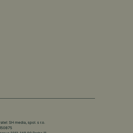
tel: SH media, spol. s r.o.
6150875