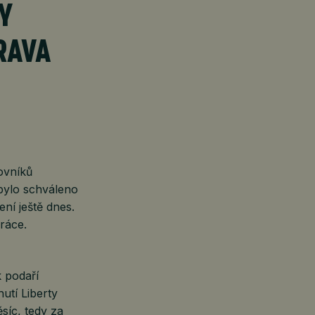
Y
RAVA
ovníků
 bylo schváleno
ení ještě dnes.
práce.
 podaří
utí Liberty
síc, tedy za