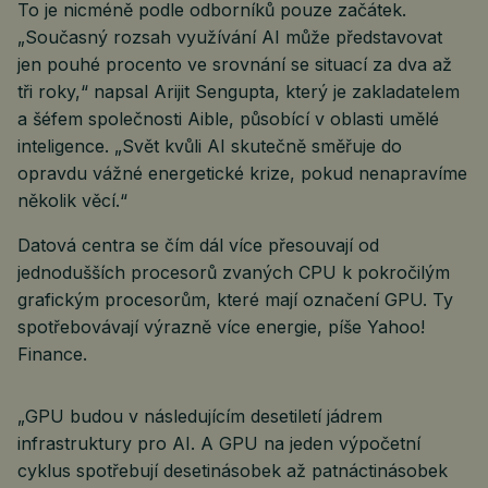
To je nicméně podle odborníků pouze začátek.
„Současný rozsah využívání AI může představovat
jen pouhé procento ve srovnání se situací za dva až
tři roky,“ napsal Arijit Sengupta, který je zakladatelem
a šéfem společnosti Aible, působící v oblasti umělé
inteligence. „Svět kvůli AI skutečně směřuje do
opravdu vážné energetické krize, pokud nenapravíme
několik věcí.“
Datová centra se čím dál více přesouvají od
jednodušších procesorů zvaných CPU k pokročilým
grafickým procesorům, které mají označení GPU. Ty
spotřebovávají výrazně více energie, píše Yahoo!
Finance.
„GPU budou v následujícím desetiletí jádrem
infrastruktury pro AI. A GPU na jeden výpočetní
cyklus spotřebují desetinásobek až patnáctinásobek