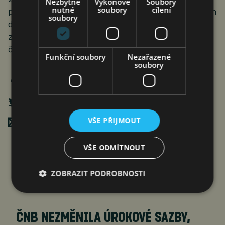
Nezbytně
Výkonové
Soubory
nutné
soubory
cílení
popularitu. ChatGPT dokáže na základě jednoduchých
soubory
dotazů generovat články, eseje, vtipy, ale i poezii. Na
základě obrovského množství dat se podobně jako
člověk učí, jak odpovídat na podněty uživatelů.
Funkční soubory
Nezařazené
soubory
VŠE PŘIJMOUT
Poslat mailem
VŠE ODMÍTNOUT
ZOBRAZIT PODROBNOSTI
VÍCE ČLÁNKŮ O EKONOMICE
ČNB NEZMĚNILA ÚROKOVÉ SAZBY,