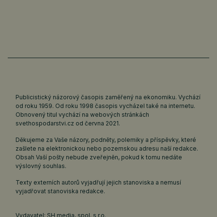
Publicistický názorový časopis zaměřený na ekonomiku. Vychází
od roku 1959. Od roku 1998 časopis vycházel také na internetu.
Obnovený titul vychází na webových stránkách
svethospodarstvi.cz
od června 2021.
Děkujeme za Vaše názory, podněty, polemiky a příspěvky, které
zašlete na elektronickou nebo pozemskou adresu naší redakce.
Obsah Vaší pošty nebude zveřejněn, pokud k tomu nedáte
výslovný souhlas.
Texty externích autorů vyjadřují jejich stanoviska a nemusí
vyjadřovat stanoviska redakce.
Vydavatel: SH media, spol. s r.o.