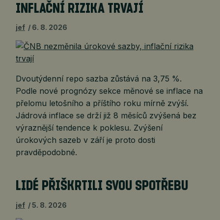
INFLAČNÍ RIZIKA TRVAJÍ
jef
6. 8. 2026
Dvoutýdenní repo sazba zůstává na 3,75 %.
Podle nové prognózy sekce měnové se inflace na
přelomu letošního a příštího roku mírně zvýší.
Jádrová inflace se drží již 8 měsíců zvýšená bez
výraznější tendence k poklesu. Zvýšení
úrokových sazeb v září je proto dosti
pravděpodobné.
LIDÉ PŘIŠKRTILI SVOU SPOTŘEBU
jef
5. 8. 2026