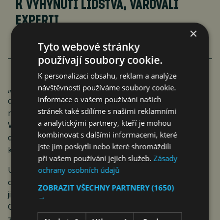
K VYHYNUTÍ LIDSTVA, VAROVALI
EXPERTI
×
čtk
,
rop
Ekonomika
31. 5. 2023
1 min.
Tyto webové stránky
používají soubory cookie.
K personalizaci obsahu, reklam a analýze
návštěvnosti používáme soubory cookie.
„Spotřeba energie se bude v globálním měřítku
Informace o vašem používání našich
dramaticky zvyšovat, a to prostě kvůli energeticky
stránek také sdílíme s našimi reklamními
náročné povaze umělé inteligence,“ předpověděl
a analytickými partnery, kteří je mohou
Ward. Upozornil nicméně, že umělá inteligence
kombinovat s dalšími informacemi, které
dokáže být „neuvěřitelně efektivní“ v oblastech, ve
jste jim poskytli nebo které shromáždili
kterých člověk tolik efektivní není.
při vašem používání jejich služeb.
Zásady
Umělá inteligence se v poslední době dostala do
ochrany osobních údajů
centra pozornosti veřejnosti, médií a investorů, mimo
ZOBRAZIT VŠECHNY PARTNERY
(1650)
jiné díky chatovacímu systému ChatGPT. Společnost
→
OpenAI koncem loňského listopadu ChatGPT zdarma
zpřístupnila veřejnosti a systém si rychle získal