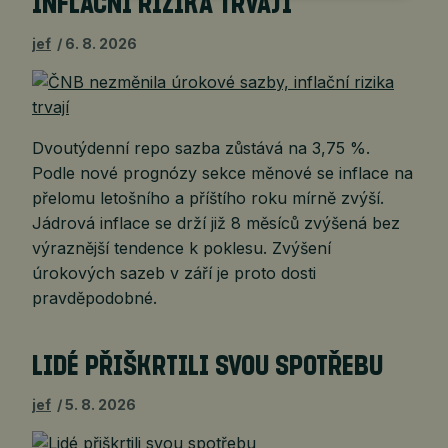
INFLAČNÍ RIZIKA TRVAJÍ
jef
6. 8. 2026
Dvoutýdenní repo sazba zůstává na 3,75 %.
Podle nové prognózy sekce měnové se inflace na
přelomu letošního a příštího roku mírně zvýší.
Jádrová inflace se drží již 8 měsíců zvýšená bez
výraznější tendence k poklesu. Zvýšení
úrokových sazeb v září je proto dosti
pravděpodobné.
LIDÉ PŘIŠKRTILI SVOU SPOTŘEBU
jef
5. 8. 2026