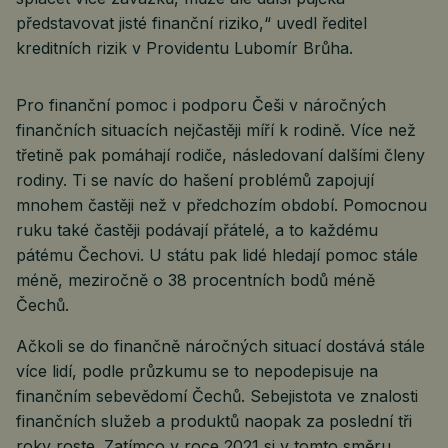
představovat jisté finanční riziko,“ uvedl ředitel
kreditních rizik v Providentu Lubomír Brůha.
Pro finanční pomoc i podporu Češi v náročných
finančních situacích nejčastěji míří k rodině. Více než
třetině pak pomáhají rodiče, následovaní dalšími členy
rodiny. Ti se navíc do hašení problémů zapojují
mnohem častěji než v předchozím období. Pomocnou
ruku také častěji podávají přátelé, a to každému
pátému Čechovi. U státu pak lidé hledají pomoc stále
méně, meziročně o 38 procentních bodů méně
Čechů.
Ačkoli se do finančně náročných situací dostává stále
více lidí, podle průzkumu se to nepodepisuje na
finančním sebevědomí Čechů. Sebejistota ve znalosti
finančních služeb a produktů naopak za poslední tři
roky roste. Zatímco v roce 2021 si v tomto směru