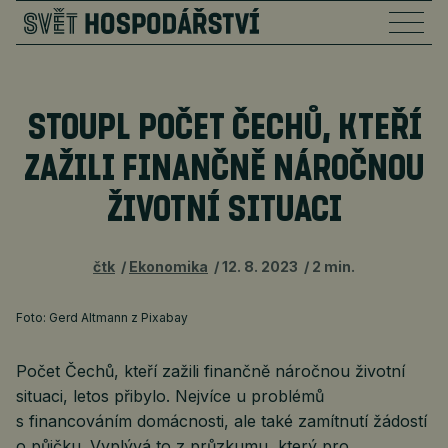
STOUPL POČET ČECHŮ, KTEŘÍ
ZAŽILI FINANČNĚ NÁROČNOU
ŽIVOTNÍ SITUACI
čtk
Ekonomika
12. 8. 2023
2 min.
Foto: Gerd Altmann z Pixabay
Počet Čechů, kteří zažili finančně náročnou životní
situaci, letos přibylo. Nejvíce u problémů
s financováním domácnosti, ale také zamítnutí žádostí
o půjčku. Vyplývá to z průzkumu, který pro