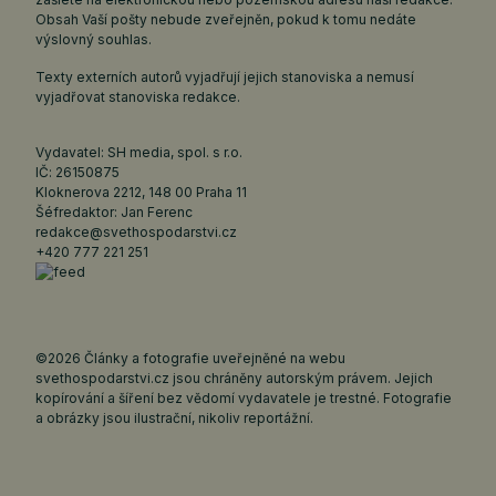
Obsah Vaší pošty nebude zveřejněn, pokud k tomu nedáte
výslovný souhlas.
Texty externích autorů vyjadřují jejich stanoviska a nemusí
vyjadřovat stanoviska redakce.
Vydavatel: SH media, spol. s r.o.
IČ: 26150875
Kloknerova 2212, 148 00 Praha 11
Šéfredaktor: Jan Ferenc
redakce@svethospodarstvi.cz
+420 777 221 251
©2026 Články a fotografie uveřejněné na webu
svethospodarstvi.cz jsou chráněny autorským právem. Jejich
kopírování a šíření bez vědomí vydavatele je trestné. Fotografie
a obrázky jsou ilustrační, nikoliv reportážní.