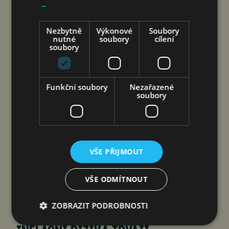
jef
7. 8. 2026
→
Nezbytně
Výkonové
Soubory
nutné
soubory
cílení
soubory
Funkční soubory
Nezařazené
soubory
Podvodníci využívají přirozené fungování lidského
VŠE PŘIJMOUT
mozku při akutním stresu. Nejprve vyvolají pocit
ohrožení nebo hrozící ztráty a tím spustí silnou
VŠE ODMÍTNOUT
emoční a stresovou reakci.
ZOBRAZIT PODROBNOSTI
ČNB NEZMĚNILA ÚROKOVÉ SAZBY,