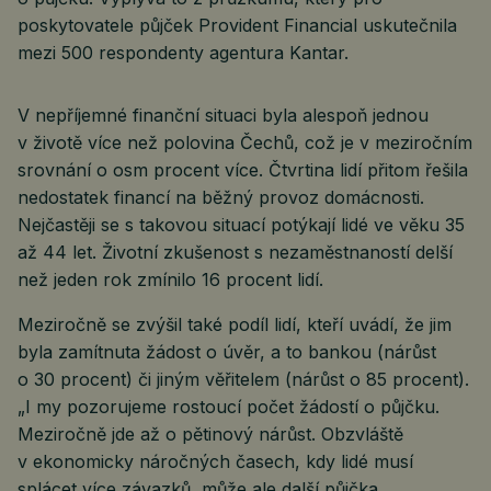
poskytovatele půjček Provident Financial uskutečnila
mezi 500 respondenty agentura Kantar.
V nepříjemné finanční situaci byla alespoň jednou
v životě více než polovina Čechů, což je v meziročním
srovnání o osm procent více. Čtvrtina lidí přitom řešila
nedostatek financí na běžný provoz domácnosti.
Nejčastěji se s takovou situací potýkají lidé ve věku 35
až 44 let. Životní zkušenost s nezaměstnaností delší
než jeden rok zmínilo 16 procent lidí.
Meziročně se zvýšil také podíl lidí, kteří uvádí, že jim
byla zamítnuta žádost o úvěr, a to bankou (nárůst
o 30 procent) či jiným věřitelem (nárůst o 85 procent).
„I my pozorujeme rostoucí počet žádostí o půjčku.
Meziročně jde až o pětinový nárůst. Obzvláště
v ekonomicky náročných časech, kdy lidé musí
splácet více závazků, může ale další půjčka