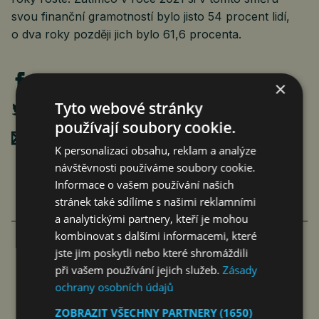
svou finanční gramotností bylo jisto 54 procent lidí,
o dva roky později jich bylo 61,6 procenta.
×
Tyto webové stránky
používají soubory cookie.
Poslat mailem
K personalizaci obsahu, reklam a analýze
návštěvnosti používáme soubory cookie.
Informace o vašem používání našich
stránek také sdílíme s našimi reklamními
a analytickými partnery, kteří je mohou
VÍCE ČLÁNKŮ O EKONOMICE
kombinovat s dalšími informacemi, které
jste jim poskytli nebo které shromáždili
při vašem používání jejich služeb.
Zásady
PODVODŮ S PLATBAMI A PLATEBNÍMI
ochrany osobních údajů
KARTAMI VÝRAZNĚ PŘIBYLO
ZOBRAZIT VŠECHNY PARTNERY
(1650)