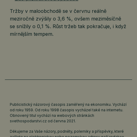
Tržby v maloobchodě se v červnu reálně
meziročně zvýšily o 3,6 %, ovšem meziměsíčně
se snížily o 0,1 %. Růst tržeb tak pokračuje, i když
mírnějším tempem.
Publicistický názorový časopis zaměřený na ekonomiku. Vychází
od roku 1959. Od roku 1998 časopis vycházel také na internetu.
Obnovený titul vychází na webových stránkách
svethospodarstvi.cz
od června 2021.
Děkujeme za Vaše názory, podněty, polemiky a příspěvky, které
zašlete na elektronickou nebo pozemskou adresu naší redakce.