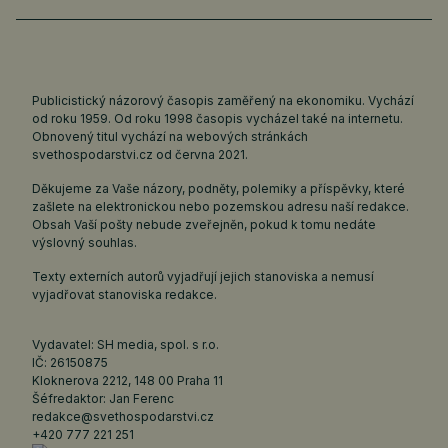
Publicistický názorový časopis zaměřený na ekonomiku. Vychází
od roku 1959. Od roku 1998 časopis vycházel také na internetu.
Obnovený titul vychází na webových stránkách
svethospodarstvi.cz
od června 2021.
Děkujeme za Vaše názory, podněty, polemiky a příspěvky, které
zašlete na elektronickou nebo pozemskou adresu naší redakce.
Obsah Vaší pošty nebude zveřejněn, pokud k tomu nedáte
výslovný souhlas.
Texty externích autorů vyjadřují jejich stanoviska a nemusí
vyjadřovat stanoviska redakce.
Vydavatel: SH media, spol. s r.o.
IČ: 26150875
Kloknerova 2212, 148 00 Praha 11
Šéfredaktor: Jan Ferenc
redakce@svethospodarstvi.cz
+420 777 221 251