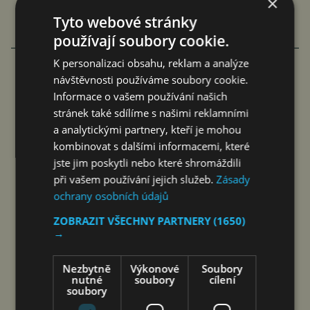
×
Tyto webové stránky
používají soubory cookie.
VÍCE ČLÁNKŮ O EKONOMICE
K personalizaci obsahu, reklam a analýze
návštěvnosti používáme soubory cookie.
Informace o vašem používání našich
PODVODŮ S PLATBAMI A PLATEBNÍMI
stránek také sdílíme s našimi reklamními
KARTAMI VÝRAZNĚ PŘIBYLO
a analytickými partnery, kteří je mohou
kombinovat s dalšími informacemi, které
jef
7. 8. 2026
jste jim poskytli nebo které shromáždili
při vašem používání jejich služeb.
Zásady
ochrany osobních údajů
ZOBRAZIT VŠECHNY PARTNERY
(1650)
→
Nezbytně
Výkonové
Soubory
nutné
soubory
cílení
soubory