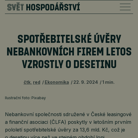
SPOTŘEBITELSKÉ ÚVĚRY
NEBANKOVNÍCH FIREM LETOS
VZROSTLY O DESETINU
čtk
,
red
Ekonomika
22. 9. 2024
1 min.
Ilustrační foto: Pixabay
Nebankovní společnosti sdružené v České leasingové
a finanční asociaci (ČLFA) poskytly v letošním prvním
pololetí spotřebitelské úvěry za 13,6 mld. Kč, což je
o desetinu více než ve stejném období loni.