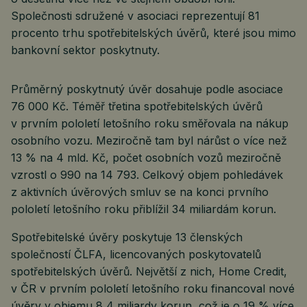
Společnosti sdružené v asociaci reprezentují 81
procento trhu spotřebitelských úvěrů, které jsou mimo
bankovní sektor poskytnuty.
Průměrný poskytnutý úvěr dosahuje podle asociace
76 000 Kč. Téměř třetina spotřebitelských úvěrů
v prvním pololetí letošního roku směřovala na nákup
osobního vozu. Meziročně tam byl nárůst o více než
13 % na 4 mld. Kč, počet osobních vozů meziročně
vzrostl o 990 na 14 793. Celkový objem pohledávek
z aktivních úvěrových smluv se na konci prvního
pololetí letošního roku přiblížil 34 miliardám korun.
Spotřebitelské úvěry poskytuje 13 členských
společností ČLFA, licencovaných poskytovatelů
spotřebitelských úvěrů. Největší z nich, Home Credit,
v ČR v prvním pololetí letošního roku financoval nové
úvěry v objemu 8,4 miliardy korun, což je o 19 % více