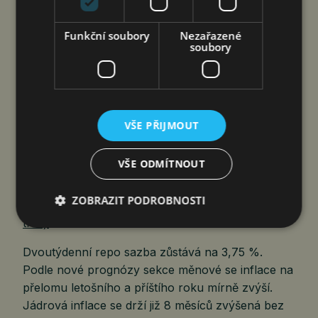
Podvodníci využívají přirozené fungování lidského
Funkční soubory
Nezařazené
mozku při akutním stresu. Nejprve vyvolají pocit
soubory
ohrožení nebo hrozící ztráty a tím spustí silnou
emoční a stresovou reakci.
ČNB NEZMĚNILA ÚROKOVÉ SAZBY,
VŠE PŘIJMOUT
INFLAČNÍ RIZIKA TRVAJÍ
VŠE ODMÍTNOUT
jef
6. 8. 2026
ZOBRAZIT PODROBNOSTI
Dvoutýdenní repo sazba zůstává na 3,75 %.
Podle nové prognózy sekce měnové se inflace na
přelomu letošního a příštího roku mírně zvýší.
Jádrová inflace se drží již 8 měsíců zvýšená bez