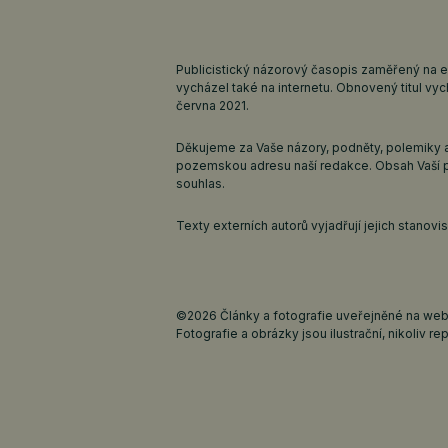
Publicistický názorový časopis zaměřený na 
vycházel také na internetu. Obnovený titul v
června 2021.
Děkujeme za Vaše názory, podněty, polemiky a
pozemskou adresu naší redakce. Obsah Vaší 
souhlas.
Texty externích autorů vyjadřují jejich stanov
©2026 Články a fotografie uveřejněné na webu
Fotografie a obrázky jsou ilustrační, nikoliv rep