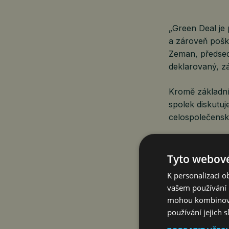
„Green Deal je 
a zároveň poško
Zeman, předsed
deklarovaný, zá
Kromě základníh
spolek diskutu
celospolečenská
Spolek mj. odm
Tyto webové
se, že tento s
K personalizaci 
a politické rad
vašem používání n
obyvatel a vzni
mohou kombinovat
Marek Zeman.
používání jejich 