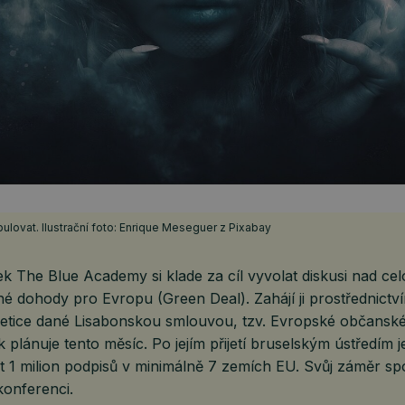
ovat. Ilustrační foto: Enrique Meseguer z Pixabay
k The Blue Academy si klade za cíl vyvolat diskusi nad c
é dohody pro Evropu (Green Deal). Zahájí ji prostřednictv
tice dané Lisabonskou smlouvou, tzv. Evropské občanské in
ek plánuje tento měsíc. Po jejím přijetí bruselským ústředím
t 1 milion podpisů v minimálně 7 zemích EU. Svůj záměr spo
konferenci.