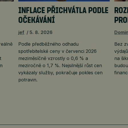
INFLACE PŘICHVÁTLA PODLE
ROZ
OČEKÁVÁNÍ
PRO
jef
5. 8. 2026
Domin
reálně
Podle předběžného odhadu
Bez z
spotřebitelské ceny v červenci 2026
výdajů
t
meziměsíčně vzrostly o 0,6 % a
na ši
ím
meziročně o 1,7 %. Nejsilnější růst cen
budou
vykázaly služby, pokračuje pokles cen
financ
potravin.