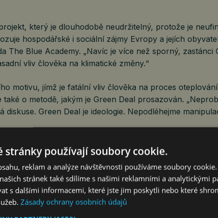
projekt, který je dlouhodobě neudržitelný, protože je neuf
zuje hospodářské i sociální zájmy Evropy a jejích obyvate
a The Blue Academy. „Navíc je více než sporný, zastánci
sadní vliv člověka na klimatické změny.“
o motivu, jímž je fatální vliv člověka na proces oteplování
je také o metodě, jakým je Green Deal prosazován. „Nepro
 diskuse. Green Deal je ideologie. Nepodléhejme manipulac
ítá odtržení hospodářského růstu od ochrany ovzduší a pl
 stránky používají soubory cookie.
měr nastolený v Evropě klima nezlepší, ale povede k zásad
obsahu, reklam a analýze návštěvnosti používáme soubory cookie.
ikalizaci obyvatelstva. „Evropa zchudne, zchudne velká větši
ašich stránek také sdílíme s našimi reklamními a analytickými par
knou sociální problémy, které možná ani nebudeme umět řeš
 s dalšími informacemi, které jste jim poskytli nebo které shro
služeb.
Zásady ochrany osobních údajů