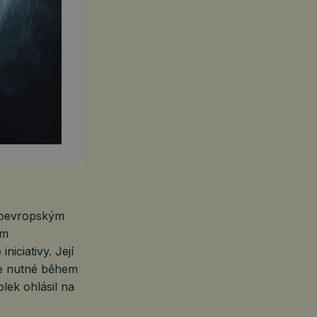
eloevropským
ím
iciativy. Její
 je nutné během
lek ohlásil na