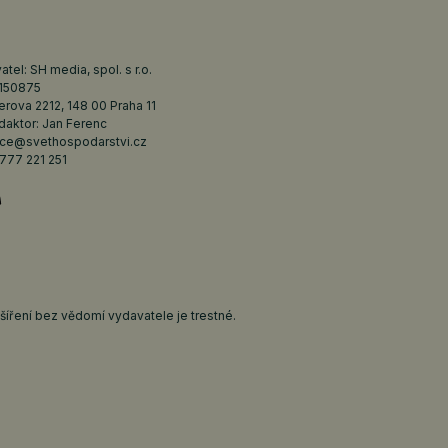
tel: SH media, spol. s r.o.
6150875
erova 2212, 148 00 Praha 11
daktor: Jan Ferenc
ce@svethospodarstvi.cz
777 221 251
íření bez vědomí vydavatele je trestné.