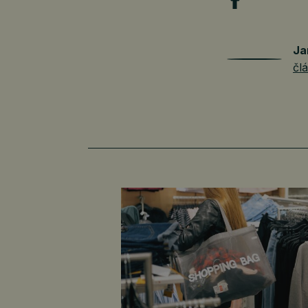
Ja
čl