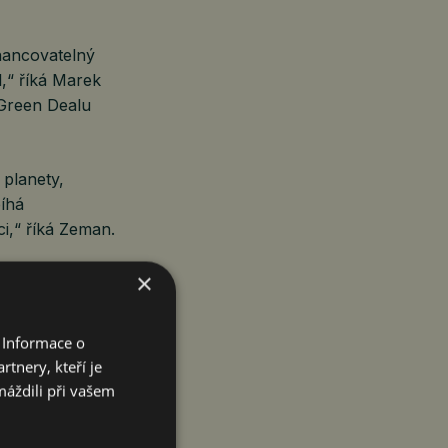
inancovatelný
l,“ říká Marek
 Green Dealu
 planety,
bíhá
i,“ říká Zeman.
×
anety. Obává
nímu chudnutí
 Informace o
na jejích
tnery, kteří je
it,“ říká
máždili při vašem