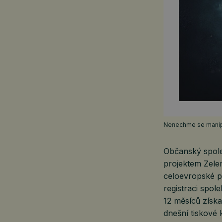
Nenechme se manipul
Občanský spole
projektem Zelen
celoevropské pe
registraci spol
12 měsíců získa
dnešní tiskové 