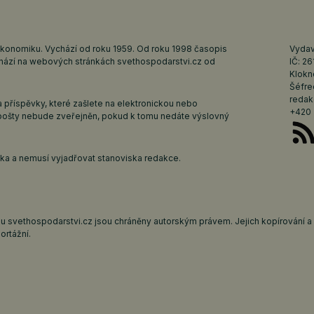
ekonomiku. Vychází od roku 1959. Od roku 1998 časopis
Vydava
ychází na webových stránkách
svethospodarstvi.cz
od
IČ: 2
Klokn
Šéfre
redak
 příspěvky, které zašlete na elektronickou nebo
+420 
pošty nebude zveřejněn, pokud k tomu nedáte výslovný
iska a nemusí vyjadřovat stanoviska redakce.
 svethospodarstvi.cz jsou chráněny autorským právem. Jejich kopírování a š
ortážní.