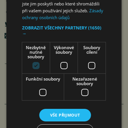
jste jim poskytli nebo které shromáždili
při vašem používání jejich služeb.
Zásady
ochrany osobních údajů
ZOBRAZIT VŠECHNY PARTNERY
(1650)
→
Poslat mailem
Nezbytně
Výkonové
Soubory
nutné
soubory
cílení
Dominik Rusinko
soubory
Autor je analytik banky ČSOB.
články autora >
Funkční soubory
Nezařazené
soubory
VÍCE ČLÁNKŮ O EKONOMICE
VŠE PŘIJMOUT
LIDÉ PŘIŠKRTILI SVOU SPOTŘEBU