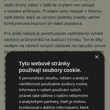
vedlo druhý měsíc v řadě ke zvýšení cen vstupů
v českém průmyslu. Prodejní ceny naopak v březnu
opět klesly, když se výrobní podniky snažily udržet
konkurenceschopnost při slabé poptávce.
Pro příští měsíce je povzbuzením optimistický výhled
českých průmyslníků na budoucí výrobu. Ten je díky
nadějím na oživení nových zakázek na nejvyšší úrovni
za více než dva roky. My jsme však směrem k příštím
×
měsícům nadále opatrní. Nečekáme totiž, že by měly
Tyto webové stránky
problémy v německém průmyslu rychle odeznít,
používají soubory cookie.
podobně je tomu v případě geopolitických rizik.
V tomto roce proto bude pro český průmysl úspěch,
K personalizaci obsahu, reklam a analýze
pokud skončí s „černou nulou“. Štafetu hlavního
návštěvnosti používáme soubory cookie.
motoru ekonomiky převezme rostoucí spotřeba
Informace o vašem používání našich
domácností, díky které by česká ekonomika měla
stránek také sdílíme s našimi reklamními
v tomto roce přidat 1,5 procenta.
a analytickými partnery, kteří je mohou
kombinovat s dalšími informacemi, které