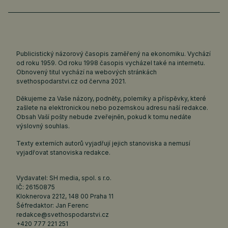
Publicistický názorový časopis zaměřený na ekonomiku. Vychází
od roku 1959. Od roku 1998 časopis vycházel také na internetu.
Obnovený titul vychází na webových stránkách
svethospodarstvi.cz
od června 2021.
Děkujeme za Vaše názory, podněty, polemiky a příspěvky, které
zašlete na elektronickou nebo pozemskou adresu naší redakce.
Obsah Vaší pošty nebude zveřejněn, pokud k tomu nedáte
výslovný souhlas.
Texty externích autorů vyjadřují jejich stanoviska a nemusí
vyjadřovat stanoviska redakce.
Vydavatel: SH media, spol. s r.o.
IČ: 26150875
Kloknerova 2212, 148 00 Praha 11
Šéfredaktor: Jan Ferenc
redakce@svethospodarstvi.cz
+420 777 221 251