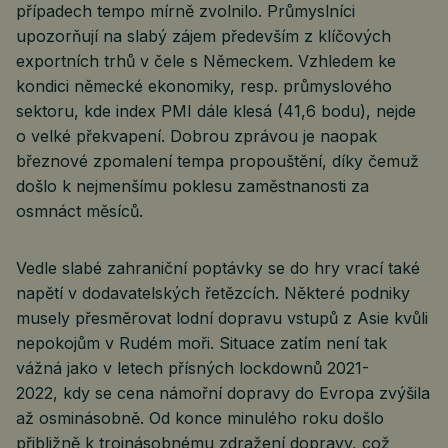
případech tempo mírně zvolnilo. Průmyslníci
upozorňují na slabý zájem především z klíčových
exportních trhů v čele s Německem. Vzhledem ke
kondici německé ekonomiky, resp. průmyslového
sektoru, kde index PMI dále klesá (41,6 bodu), nejde
o velké překvapení. Dobrou zprávou je naopak
březnové zpomalení tempa propouštění, díky čemuž
došlo k nejmenšímu poklesu zaměstnanosti za
osmnáct měsíců.
Vedle slabé zahraniční poptávky se do hry vrací také
napětí v dodavatelských řetězcích. Některé podniky
musely přesměrovat lodní dopravu vstupů z Asie kvůli
nepokojům v Rudém moři. Situace zatím není tak
vážná jako v letech přísných lockdownů 2021-
2022, kdy se cena námořní dopravy do Evropa zvýšila
až osminásobně. Od konce minulého roku došlo
přibližně k trojnásobnému zdražení dopravy, což