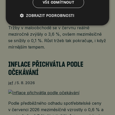
VŠE ODMÍTNOUT
jef
5. 8. 2026
ZOBRAZIT PODROBNOSTI
Tržby v maloobchodě se v červnu reálně
meziročně zvýšily o 3,6 %, ovšem meziměsíčně
se snížily o 0,1 %. Růst tržeb tak pokračuje, i když
mírnějším tempem.
INFLACE PŘICHVÁTLA PODLE
OČEKÁVÁNÍ
jef
5. 8. 2026
Podle předběžného odhadu spotřebitelské ceny
v červenci 2026 meziměsíčně vzrostly o 0,6 % a