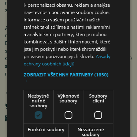
meziročně o 18,8 % na 20 361 aut. Nejprodávanější
K personalizaci obsahu, reklam a analýze
značkou byla tradičně Škoda.
návštěvnosti používáme soubory cookie.
Informace o vašem používání našich
stránek také sdílíme s našimi reklamními
Automobilky varují, že bude pokračovat zdražování
a analytickými partnery, kteří je mohou
nových vozů v důsledku regulačních pravidel
kombinovat s dalšími informacemi, které
Evropské unie, které zavádějí nové asistenční
jste jim poskytli nebo které shromáždili
systémy, ochranu softwaru proti hackerům, či „černé
při vašem používání jejich služeb.
Zásady
skříňky“ pro případy havárií. Cílem EU je do roku 2050
ochrany osobních údajů
snížit počet smrtelných havárií v automobilech na
nulu.
ZOBRAZIT VŠECHNY PARTNERY
(1650)
→
Nezbytně
Výkonové
Soubory
nutné
soubory
cílení
soubory
Poslat mailem
Funkční soubory
Nezařazené
soubory