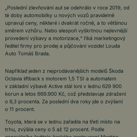
„Poslední zlevňování aut se odehrálo v roce 2019, od
té doby automobilky u nových vozů pravidelně
upravují ceny, některé i dvakrát ročně, a to většinou
směrem vzhůru. Nebo alespoň vyškrtnou nejlevnější
provedení výbavy a motorizace,“ říká marketingový
ředitel firmy pro prodej a půjčování vozidel Louda
Auto Tomáš Brada.
Například jeden z nejprodávanějších modelů Škoda
Octavia liftback s motorem 1,5 TSI a automatem
v základní výbavě Active stál loni v lednu 629 900
korun a letos 669.900 Kč, což představuje zdražení
o 6,3 procenta. Za poslední dva roky jde o zvýšení
o 11 procent.
Toyota, která se v lednu zařadila na třetí místo na
trhu, zvýšila ceny o 5 až 12 procent. Podle