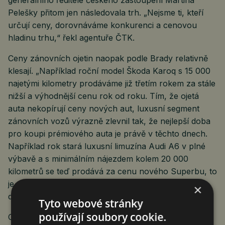
generálního ředitele českého zastoupení Martina
Pelešky přitom jen následovala trh. „Nejsme ti, kteří
určují ceny, dorovnáváme konkurenci a cenovou
hladinu trhu,“ řekl agentuře ČTK.
Ceny zánovních ojetin naopak podle Brady relativně
klesají. „Například roční model Škoda Karoq s 15 000
najetými kilometry prodáváme již třetím rokem za stále
nižší a výhodnější cenu rok od roku. Tím, že ojetá
auta nekopírují ceny nových aut, luxusní segment
zánovních vozů výrazně zlevnil tak, že nejlepší doba
pro koupi prémiového auta je právě v těchto dnech.
Například rok stará luxusní limuzína Audi A6 v plné
výbavě a s minimálním nájezdem kolem 20 000
kilometrů se teď prodává za cenu nového Superbu, to
je nevídaný pokles ceny u prémiového segmentu,“
×
dodal Brada.
Tyto webové stránky
používají soubory cookie.
Objem registrací nových vozů v lednu vzrostl