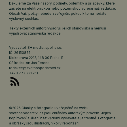
Děkujeme za Vaše názory, podněty, polemiky a příspěvky, které
zašlete na elektronickou nebo pozemskou adresu naší redakce.
Obsah Vaší pošty nebude zveřejněn, pokud k tomu nedáte
výslovný souhlas.
Texty externích autorů vyjadřují jejich stanoviska a nemusí
vyjadřovat stanoviska redakce.
Vydavatel: SH media, spol. s r.o.
IČ: 26150875
Kloknerova 2212, 148 00 Praha 11
Šéfredaktor: Jan Ferenc
redakce@svethospodarstvi.cz
+420 777 221 251
©2026 Články a fotografie uveřejněné na webu
svethospodarstvi.cz jsou chráněny autorským právem. Jejich
kopírování a šíření bez vědomí vydavatele je trestné. Fotografie
a obrázky jsou ilustrační, nikoliv reportážní.