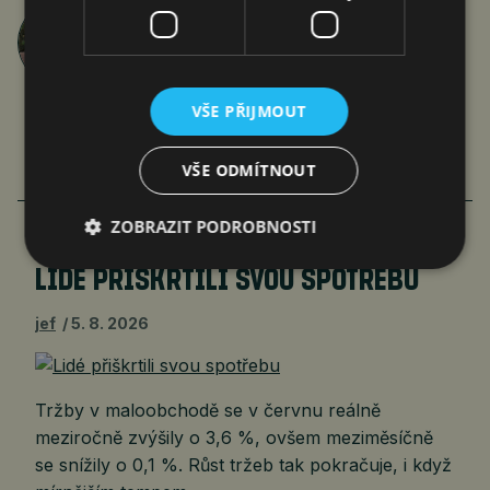
Jan Ferenc
články autora >
VŠE PŘIJMOUT
VŠE ODMÍTNOUT
VÍCE ČLÁNKŮ O EKONOMICE
ZOBRAZIT PODROBNOSTI
LIDÉ PŘIŠKRTILI SVOU SPOTŘEBU
jef
5. 8. 2026
Tržby v maloobchodě se v červnu reálně
meziročně zvýšily o 3,6 %, ovšem meziměsíčně
se snížily o 0,1 %. Růst tržeb tak pokračuje, i když