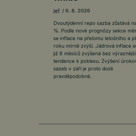
jef
6. 8. 2026
Dvoutýdenní repo sazba zůstává na
%. Podle nové prognózy sekce mě
se inflace na přelomu letošního a př
roku mírně zvýší. Jádrová inflace s
již 8 měsíců zvýšená bez výraznější
tendence k poklesu. Zvýšení úrok
sazeb v září je proto dosti
pravděpodobné.