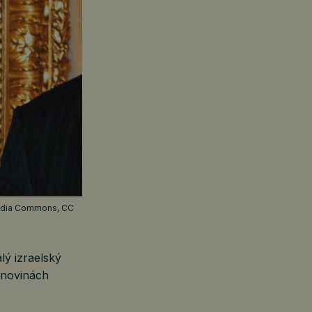
lý izraelský
h novinách