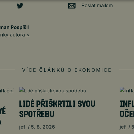
Poslat mailem
man Pospíšil
ánky autora >
VÍCE ČLÁNKŮ O EKONOMICE
LIDÉ PŘIŠKRTILI SVOU
INF
VÉ
SPOTŘEBU
OČE
A
jef
5. 8. 2026
jef
5