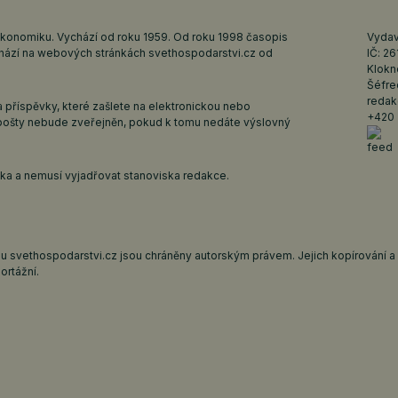
ekonomiku. Vychází od roku 1959. Od roku 1998 časopis
Vydava
ychází na webových stránkách
svethospodarstvi.cz
od
IČ: 2
Klokn
Šéfre
redak
 příspěvky, které zašlete na elektronickou nebo
+420 
pošty nebude zveřejněn, pokud k tomu nedáte výslovný
iska a nemusí vyjadřovat stanoviska redakce.
 svethospodarstvi.cz jsou chráněny autorským právem. Jejich kopírování a š
ortážní.