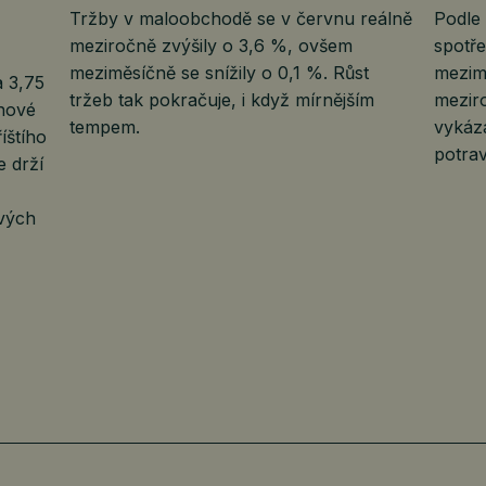
Tržby v maloobchodě se v červnu reálně
Podle
meziročně zvýšily o 3,6 %, ovšem
spotře
meziměsíčně se snížily o 0,1 %. Růst
mezim
 3,75
tržeb tak pokračuje, i když mírnějším
meziro
nové
tempem.
vykáza
íštího
potrav
e drží
ových