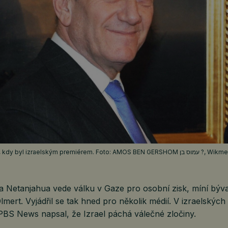
l izraelským premiérem. Foto: AMOS BEN GERSHOM עמוס בן ?, Wikmedia Commons, CC
a Netanjahua vede válku v Gaze pro osobní zisk, míní býva
mert. Vyjádřil se tak hned pro několik médií. V izraelskýc
PBS News napsal, že Izrael páchá válečné zločiny.