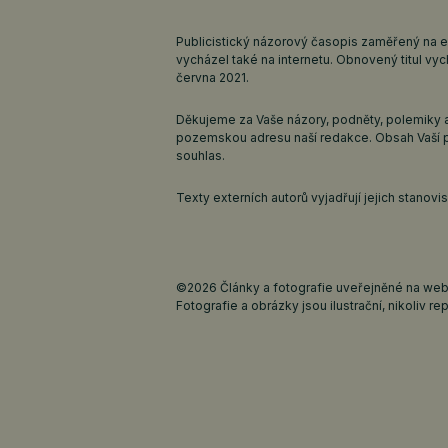
Publicistický názorový časopis zaměřený na 
vycházel také na internetu. Obnovený titul v
června 2021.
Děkujeme za Vaše názory, podněty, polemiky a
pozemskou adresu naší redakce. Obsah Vaší 
souhlas.
Texty externích autorů vyjadřují jejich stanov
©2026 Články a fotografie uveřejněné na webu
Fotografie a obrázky jsou ilustrační, nikoliv rep