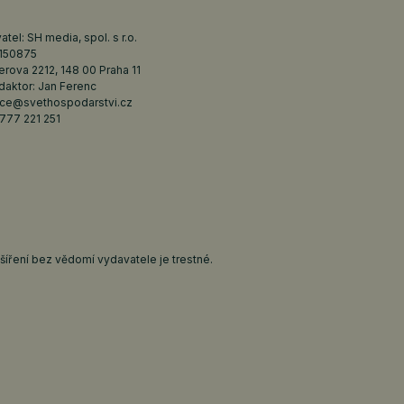
tel: SH media, spol. s r.o.
6150875
erova 2212, 148 00 Praha 11
daktor: Jan Ferenc
ce@svethospodarstvi.cz
777 221 251
íření bez vědomí vydavatele je trestné.