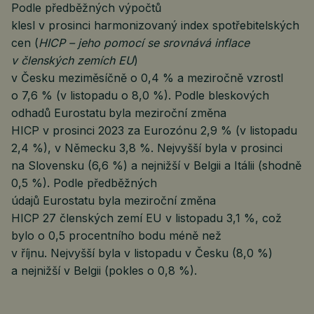
Podle předběžných výpočtů
klesl v prosinci harmonizovaný index spotřebitelských
cen (
HICP – jeho pomocí se srovnává inflace
v členských zemích EU
)
v Česku meziměsíčně o 0,4 % a meziročně vzrostl
o 7,6 % (v listopadu o 8,0 %). Podle bleskových
odhadů Eurostatu
byla meziroční změna
HICP v prosinci 2023 za Eurozónu 2,9 % (v listopadu
2,4 %), v Německu 3,8 %. Nejvyšší byla v prosinci
na Slovensku (6,6 %) a nejnižší v Belgii a Itálii (shodně
0,5 %). Podle předběžných
údajů Eurostatu byla meziroční změna
HICP 27 členských zemí EU v listopadu 3,1 %, což
bylo o 0,5 procentního bodu méně než
v říjnu. Nejvyšší byla v listopadu v Česku (8,0 %)
a nejnižší v Belgii (pokles o 0,8 %).