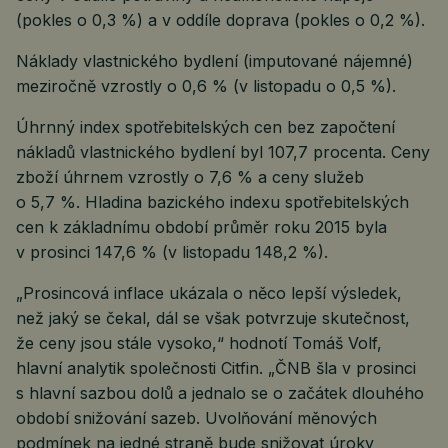
(pokles o 0,3 %) a v oddíle doprava (pokles o 0,2 %).
Náklady vlastnického bydlení (imputované nájemné)
meziročně vzrostly o 0,6 % (v listopadu o 0,5 %).
Úhrnný index spotřebitelských cen bez započtení
nákladů vlastnického bydlení byl 107,7 procenta. Ceny
zboží úhrnem vzrostly o 7,6 % a ceny služeb
o 5,7 %. Hladina bazického indexu spotřebitelských
cen k základnímu období průměr roku 2015 byla
v prosinci 147,6 % (v listopadu 148,2 %).
„Prosincová inflace ukázala o něco lepší výsledek,
než jaký se čekal, dál se však potvrzuje skutečnost,
že ceny jsou stále vysoko,“ hodnotí Tomáš Volf,
hlavní analytik společnosti Citfin. „ČNB šla v prosinci
s hlavní sazbou dolů a jednalo se o začátek dlouhého
období snižování sazeb. Uvolňování měnových
podmínek na jedné straně bude snižovat úroky