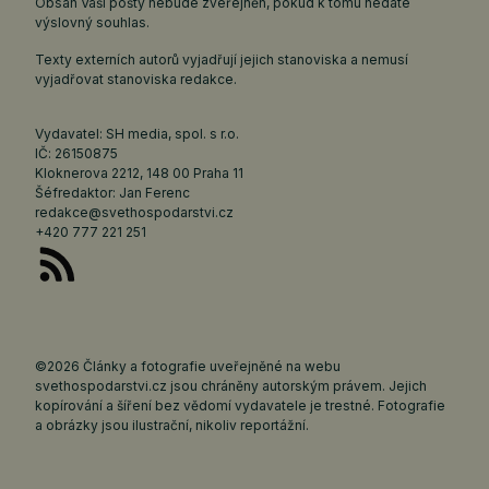
Obsah Vaší pošty nebude zveřejněn, pokud k tomu nedáte
výslovný souhlas.
Texty externích autorů vyjadřují jejich stanoviska a nemusí
vyjadřovat stanoviska redakce.
Vydavatel: SH media, spol. s r.o.
IČ: 26150875
Kloknerova 2212, 148 00 Praha 11
Šéfredaktor: Jan Ferenc
redakce@svethospodarstvi.cz
+420 777 221 251
©2026 Články a fotografie uveřejněné na webu
svethospodarstvi.cz jsou chráněny autorským právem. Jejich
kopírování a šíření bez vědomí vydavatele je trestné. Fotografie
a obrázky jsou ilustrační, nikoliv reportážní.