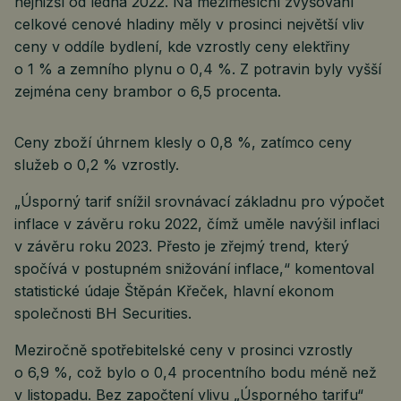
nejnižší od ledna 2022. Na meziměsíční zvyšování
celkové cenové hladiny měly v prosinci největší vliv
ceny v oddíle bydlení, kde vzrostly ceny elektřiny
o 1 % a zemního plynu o 0,4 %. Z potravin byly vyšší
zejména ceny brambor o 6,5 procenta.
Ceny zboží úhrnem klesly o 0,8 %, zatímco ceny
služeb o 0,2 % vzrostly.
„Úsporný tarif snížil srovnávací základnu pro výpočet
inflace v závěru roku 2022, čímž uměle navýšil inflaci
v závěru roku 2023. Přesto je zřejmý trend, který
spočívá v postupném snižování inflace,“ komentoval
statistické údaje Štěpán Křeček, hlavní ekonom
společnosti BH Securities.
Meziročně spotřebitelské ceny v prosinci vzrostly
o 6,9 %, což bylo o 0,4 procentního bodu méně než
v listopadu. Bez započtení vlivu „Úsporného tarifu“