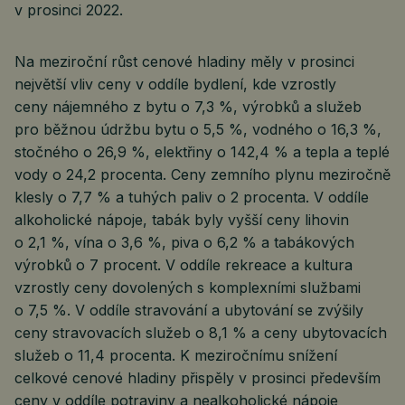
v prosinci 2022.
Na meziroční růst cenové hladiny měly v prosinci
největší vliv ceny v oddíle bydlení, kde vzrostly
ceny nájemného z bytu o 7,3 %, výrobků a služeb
pro běžnou údržbu bytu o 5,5 %, vodného o 16,3 %,
stočného o 26,9 %, elektřiny o 142,4 % a tepla a teplé
vody o 24,2 procenta. Ceny zemního plynu meziročně
klesly o 7,7 % a tuhých paliv o 2 procenta. V oddíle
alkoholické nápoje, tabák byly vyšší ceny lihovin
o 2,1 %, vína o 3,6 %, piva o 6,2 % a tabákových
výrobků o 7 procent. V oddíle rekreace a kultura
vzrostly ceny dovolených s komplexními službami
o 7,5 %. V oddíle stravování a ubytování se zvýšily
ceny stravovacích služeb o 8,1 % a ceny ubytovacích
služeb o 11,4 procenta. K meziročnímu snížení
celkové cenové hladiny přispěly v prosinci především
ceny v oddíle potraviny a nealkoholické nápoje