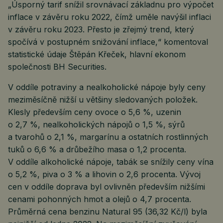
„Úsporný tarif snížil srovnávací základnu pro výpočet
inflace v závěru roku 2022, čímž uměle navýšil inflaci
v závěru roku 2023. Přesto je zřejmý trend, který
spočívá v postupném snižování inflace,“ komentoval
statistické údaje Štěpán Křeček, hlavní ekonom
společnosti BH Securities.
V oddíle potraviny a nealkoholické nápoje byly ceny
meziměsíčně nižší u většiny sledovaných položek.
Klesly především ceny ovoce o 5,6 %, uzenin
o 2,7 %, nealkoholických nápojů o 1,5 %, sýrů
a tvarohů o 2,1 %, margarínu a ostatních rostlinných
tuků o 6,6 % a drůbežího masa o 1,2 procenta.
V oddíle alkoholické nápoje, tabák se snížily ceny vína
o 5,2 %, piva o 3 % a lihovin o 2,6 procenta. Vývoj
cen v oddíle doprava byl ovlivněn především nižšími
cenami pohonných hmot a olejů o 4,7 procenta.
Průměrná cena benzinu Natural 95 (36,32 Kč/l) byla