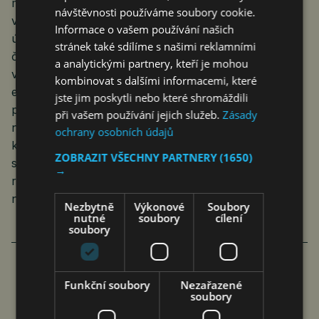
měla skončit. Přesto jejím výsledkem bude výrazně
návštěvnosti používáme soubory cookie.
vyšší cenová hladina, která se již nevrátí na původní
Informace o vašem používání našich
úroveň. Těžkou ránu rovněž obdržely úspory
stránek také sdílíme s našimi reklamními
českých střadatelů, které ztratily část své kupní síly,“
a analytickými partnery, kteří je mohou
varuje Štěpán Křeček. „Při meziročním srovnání
kombinovat s dalšími informacemi, které
evidujeme v prosinci růst ceny elektřiny o 142,4
jste jim poskytli nebo které shromáždili
procenta. Tento astronomický pohyb však
při vašem používání jejich služeb.
Zásady
neznamená, že by lidem skokově narostla cena za
ochrany osobních údajů
kilowatthodinu elektrické energie. Pouze se projevil
ZOBRAZIT VŠECHNY PARTNERY
(1650)
statistický efekt úsporného tarifu, kdy lidé v loňském
→
roce obdrželi státní podporu, kterou letos již
nedostali,“ upřesnil nakonec.
Nezbytně
Výkonové
Soubory
nutné
soubory
cílení
soubory
Funkční soubory
Nezařazené
INFLACE SE OBÁVÁ 49 PROCENT
soubory
ČECHŮ, CHUDOBY TŘETINA