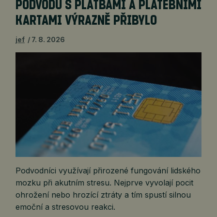
PODVODŮ S PLATBAMI A PLATEBNÍMI
KARTAMI VÝRAZNĚ PŘIBYLO
jef
7. 8. 2026
Podvodníci využívají přirozené fungování lidského
mozku při akutním stresu. Nejprve vyvolají pocit
ohrožení nebo hrozící ztráty a tím spustí silnou
emoční a stresovou reakci.