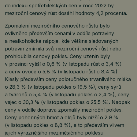
do indexu spotřebitelských cen v roce 2022 by
meziroční cenový růst dosáhl hodnoty 4,2 procenta.
Zpomalení meziročního cenového růstu bylo
ovlivněno především cenami v oddíle potraviny
a nealkoholické nápoje, kde většina sledovaných
potravin zmírnila svůj meziroční cenový růst nebo
prohloubila cenový pokles. Ceny uzenin byly
v prosinci vyšší o 0,6 % (v listopadu růst o 3,4 %)
a ceny ovoce o 5,8 % (v listopadu růst o 8,4 %).
Klesly především ceny polotučného trvanlivého mléka
o 28,3 % (v listopadu pokles o 19,5 %), ceny sýrů
a tvarohů o 5,4 % (v listopadu pokles o 2,4 %), ceny
vajec o 30,3 % (v listopadu pokles o 25,5 %). Naopak
ceny v oddíle doprava zpomalily meziroční pokles.
Ceny pohonných hmot a olejů byly nižší o 2,9 %
(v listopadu pokles o 8,8 %), a to především vlivem
jejich výraznějšího meziměsíčního poklesu