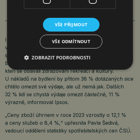
čtk
,
red
,
jef
Ekonomika
8. 1. 2024
1 min.
VŠE PŘIJMOUT
I přesto se inflace stále obává 49 % Čechů, ukázal
VŠE ODMÍTNOUT
výsledek průzkumu agentury Ipsos. V souvislosti
s inflací lidé nejčastěji vyjadřovali obavy z růstu cen
ZOBRAZIT PODROBNOSTI
bydlení a potravin, naopak nejmenší podíl byl těch,
kteří se obávali zdražování rekreací a kultury.
U nákladů na bydlení by přitom 38 % dotázaných sice
chtělo omezit své výdaje, ale už nemá jak. Dalších
32 % lidí se chystá výdaje omezit částečně, 11 %
výrazně, informoval Ipsos.
„Ceny zboží úhrnem v roce 2023 vzrostly o 12,1 %
a ceny služeb o 8,4 %,“ upřesnila Pavla Šedivá,
vedoucí oddělení statistiky spotřebitelských cen ČSÚ.