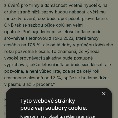
z úvěrů pro firmy a domácnosti včetně hypoték, na
druhé straně nižší sazby budou nabádat k většímu
množství úvěrů, což bude opět působ pro-inflačně.
ČNB tak se sazbou půjde dolů jen velmi
opatrně. Počínaje lednem se letošní inflace bude
srovnávat s lednovou z roku 2023, která tehdy
dosáhla na 17,5 %, ale od té doby v průběhu loňského
roku pozvolna klesala. To znamená, že výhoda
vysoké srovnávací základny bude postupně
vyprchávat, takže letošní inflace bude sice klesat, ale
pozvolna, a není vůbec jisté, zda se za celý rok
dostaneme alespoň pod 3 %, spíše se budeme držet
v pásmu 3 až 5 procent.“
×
Rok 2024 by měl přinést výraznější zlepšení, v jehož
Tyto webové stránky
rámci se inflace vrátí do blízkosti svého cíle ve výši 2
používají soubory cookie.
procenta, míní Křeček. „Tím by celá inflační epizoda
K personalizaci obsahu, reklam a analýze