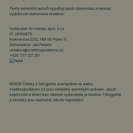
Texty externích autorů vyjadřují jejich stanoviska a nemusí
vyjadřovat stanoviska redakce.
Vydavatel: SH media, spol. s r.o.
IČ: 26150875
Kloknerova 2212, 148 00 Praha 11
Šéfredaktor: Jan Ferenc
redakce@svethospodarstvi.cz
+420 777 221 251
©2026 Články a fotografie uveřejněné na webu
svethospodarstvi.cz jsou chráněny autorským právem. Jejich
kopírování a šíření bez vědomí vydavatele je trestné. Fotografie
a obrázky jsou ilustrační, nikoliv reportážní.