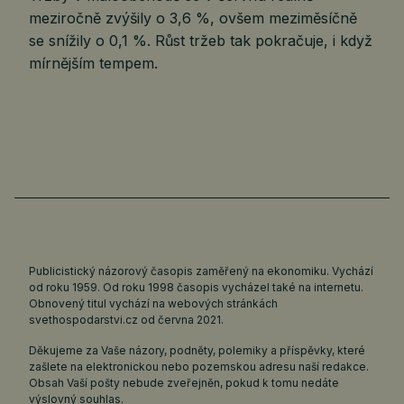
meziročně zvýšily o 3,6 %, ovšem meziměsíčně
se snížily o 0,1 %. Růst tržeb tak pokračuje, i když
mírnějším tempem.
Publicistický názorový časopis zaměřený na ekonomiku. Vychází
od roku 1959. Od roku 1998 časopis vycházel také na internetu.
Obnovený titul vychází na webových stránkách
svethospodarstvi.cz
od června 2021.
Děkujeme za Vaše názory, podněty, polemiky a příspěvky, které
zašlete na elektronickou nebo pozemskou adresu naší redakce.
Obsah Vaší pošty nebude zveřejněn, pokud k tomu nedáte
výslovný souhlas.