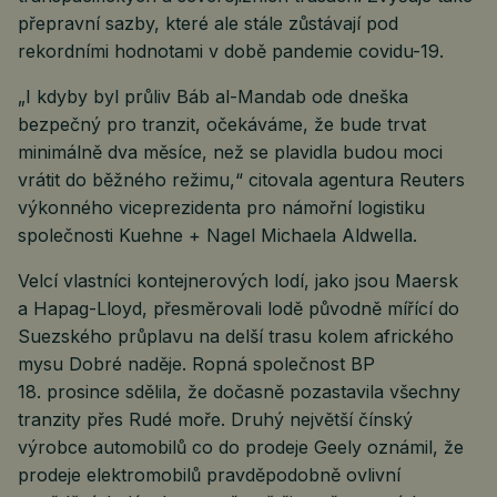
přepravní sazby, které ale stále zůstávají pod
rekordními hodnotami v době pandemie covidu-19.
„I kdyby byl průliv Báb al-Mandab ode dneška
bezpečný pro tranzit, očekáváme, že bude trvat
minimálně dva měsíce, než se plavidla budou moci
vrátit do běžného režimu,“ citovala agentura Reuters
výkonného viceprezidenta pro námořní logistiku
společnosti Kuehne + Nagel Michaela Aldwella.
Velcí vlastníci kontejnerových lodí, jako jsou Maersk
a Hapag-Lloyd, přesměrovali lodě původně mířící do
Suezského průplavu na delší trasu kolem afrického
mysu Dobré naděje. Ropná společnost BP
18. prosince sdělila, že dočasně pozastavila všechny
tranzity přes Rudé moře. Druhý největší čínský
výrobce automobilů co do prodeje Geely oznámil, že
prodeje elektromobilů pravděpodobně ovlivní