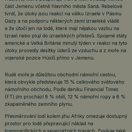
část Jemenu včetně hlavního města Saná. Rebelové
tvrdí, že útoky jsou reakcí na válku Izraele v Pásmu
Gazy a na podporu některých zemí izraelské vládě
a že útočí jen na lodě, které mají nějakou vazbu na
Izrael nebo plují do izraelských přístavů. Spojené státy
americké a Velká Británie minulý týden v reakci na tyto
útoky provedly desítky úderů ze vzduchu a z moře na
vojenské pozice Húsíů přímo v Jemenu.
Rudé moře je důležitou obchodní námořní cestou,
která obvykle představuje 15 % celkového světového
námořního obchodu. Podle deníku Financial Times
(FT) jím prochází 8 % obilí, 12 % námořní ropy a 8 %
zkapalněného zemního plynu.
Přesměrování lodí kolem jihu Afriky omezuje dostupný
prostor pro lodě přepravující náklad na
transpacifických a severojižních trasách. Zvyšuje také