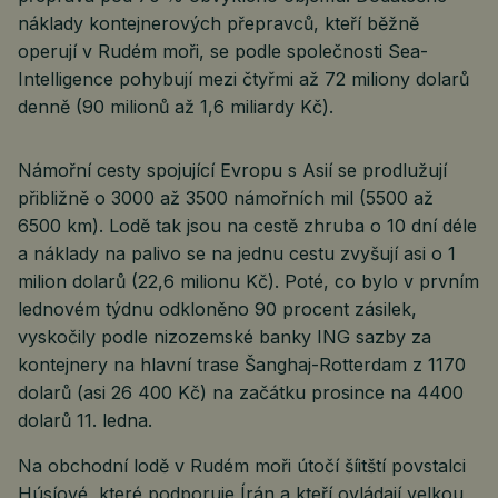
náklady kontejnerových přepravců, kteří běžně
operují v Rudém moři, se podle společnosti Sea-
Intelligence pohybují mezi čtyřmi až 72 miliony dolarů
denně (90 milionů až 1,6 miliardy Kč).
Námořní cesty spojující Evropu s Asií se prodlužují
přibližně o 3000 až 3500 námořních mil (5500 až
6500 km). Lodě tak jsou na cestě zhruba o 10 dní déle
a náklady na palivo se na jednu cestu zvyšují asi o 1
milion dolarů (22,6 milionu Kč). Poté, co bylo v prvním
lednovém týdnu odkloněno 90 procent zásilek,
vyskočily podle nizozemské banky ING sazby za
kontejnery na hlavní trase Šanghaj-Rotterdam z 1170
dolarů (asi 26 400 Kč) na začátku prosince na 4400
dolarů 11. ledna.
Na obchodní lodě v Rudém moři útočí šíitští povstalci
Húsíové, které podporuje Írán a kteří ovládají velkou