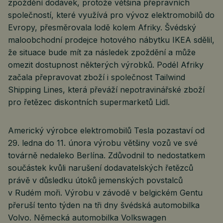
zpoždění dodávek, protože většina přepravních
společností, které využívá pro vývoz elektromobilů do
Evropy, přesměrovala lodě kolem Afriky. Švédský
maloobchodní prodejce hotového nábytku IKEA sdělil,
že situace bude mít za následek zpoždění a může
omezit dostupnost některých výrobků. Podél Afriky
začala přepravovat zboží i společnost Tailwind
Shipping Lines, která převáží nepotravinářské zboží
pro řetězec diskontních supermarketů Lidl.
Americký výrobce elektromobilů Tesla pozastaví od
29. ledna do 11. února výrobu většiny vozů ve své
továrně nedaleko Berlína. Zdůvodnil to nedostatkem
součástek kvůli narušení dodavatelských řetězců
právě v důsledku útoků jemenských povstalců
v Rudém moři. Výrobu v závodě v belgickém Gentu
přeruší tento týden na tři dny švédská automobilka
Volvo. Německá automobilka Volkswagen