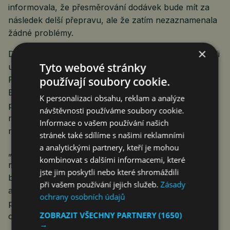
informovala, že přesměrování dodávek bude mít za
následek delší přepravu, ale že zatím nezaznamenala
žádné problémy.
×
Dopady zhoršené bezpečnostní situace v Rudém moři
Tyto webové stránky
už pociťují i některé ekonomiky. Podle britského listu
používají soubory cookie.
Financial Times bude pravděpodobně jednou z nich
Egypt vzhledem k jeho závislosti na lodní dopravě
K personalizaci obsahu, reklam a analýze
přes Suezský průplav. Ta mu v uplynulém fiskálním
návštěvnosti používáme soubory cookie.
roce vynesla na tranzitních poplatcích více než 9
Informace o vašem používání našich
miliard dolarů.
stránek také sdílíme s našimi reklamními
a analytickými partnery, kteří je mohou
„Čím déle bude tato krize trvat, tím více naruší
kombinovat s dalšími informacemi, které
námořní nákladní dopravu po celém světě a náklady
jste jim poskytli nebo které shromáždili
budou nadále růst,“ řekl agentuře Reuters hlavní
při vašem používání jejich služeb.
Zásady
analytik platformy Xeneta Peter Sand. Námořní
ochrany osobních údajů
přepravu přitom využívá téměř 90 % mezinárodního
ZOBRAZIT VŠECHNY PARTNERY
(1650)
obchodu.
→