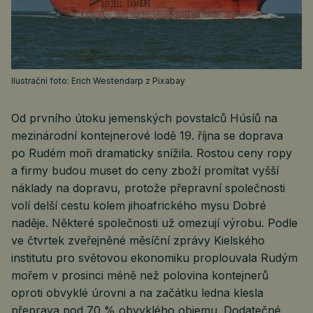
Ilustrační foto: Erich Westendarp z Pixabay
Od prvního útoku jemenských povstalců Húsíů na
mezinárodní kontejnerové lodě 19. října se doprava
po Rudém moři dramaticky snížila. Rostou ceny ropy
a firmy budou muset do ceny zboží promítat vyšší
náklady na dopravu, protože přepravní společnosti
volí delší cestu kolem jihoafrického mysu Dobré
naděje. Některé společnosti už omezují výrobu. Podle
ve čtvrtek zveřejněné měsíční zprávy Kielského
institutu pro světovou ekonomiku proplouvala Rudým
mořem v prosinci méně než polovina kontejnerů
oproti obvyklé úrovni a na začátku ledna klesla
přeprava pod 70 % obvyklého objemu. Dodatečné