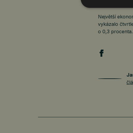
Největší ekono
vykázalo čtvrtl
o 0,3 procenta.
Ja
čl