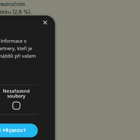
 meziročním
ělsku (2,8 %).
×
 Informace o
V MÍRNÉM
tnery, kteří je
máždili při vašem
Nezařazené
soubory
roku 2025,
 (+1,1 %),
amenán v Litvě
ylo kladné u 14
E PŘIJMOUT