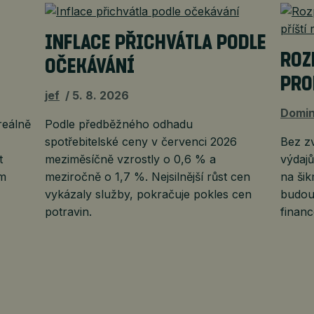
INFLACE PŘICHVÁTLA PODLE
ROZ
OČEKÁVÁNÍ
PRO
jef
5. 8. 2026
Domin
reálně
Podle předběžného odhadu
spotřebitelské ceny v červenci 2026
Bez z
t
meziměsíčně vzrostly o 0,6 % a
výdajů
ím
meziročně o 1,7 %. Nejsilnější růst cen
na ši
vykázaly služby, pokračuje pokles cen
budou
potravin.
financ