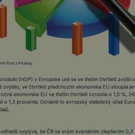
Clint Post z Pixabay
odukt (HDP) v Evropské unii se ve třetím čtvrtletí zvýšil o
 zvýšilo, ve čtvrtletí předchozím ekonomika EU stoupla je
ročně ekonomika EU ve třetím čtvrtletí vzrostla o 1,5 %, 
l o 1,3 procenta. Oznámil to evropský statistický úřad Eur
ajů.
odhadů vyplývá, že ČR se svým kvartálním zlepšením 0,7