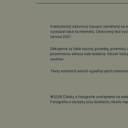
Publicistický názorový časopis zaměřený na 
vycházel také na internetu. Obnovený titul v
června 2021.
Děkujeme za Vaše názory, podněty, polemiky a
pozemskou adresu naší redakce. Obsah Vaší 
souhlas.
Texty externích autorů vyjadřují jejich stanov
©2026 Články a fotografie uveřejněné na webu
Fotografie a obrázky jsou ilustrační, nikoliv rep