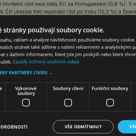
ší čtvrtletní růst mezi státy EU za Portugalskem (0,8 %). S
 ČR ukázala třetí nejsilnější růst po Irsku (12,3 %) a Špan
 stránky používají soubory cookie.
obsahu, reklam a analýze návštěvnosti používáme soubory cookie.
ČESKÁ EKONOMIKA POKRAČUJE 
ašich stránek také sdílíme s našimi reklamními a analytickými par
RŮSTU
 s dalšími informacemi, které jste jim poskytli nebo které shro
služeb.
Zásady ochrany osobních údajů
jef
Ekonomika
30. 10. 2025
3 min.
HNY PARTNERY
(1650) →
é
Výkonové
Soubory cílení
Funkční soubory
soubory
táty, pro které už jsou k dispozici údaje za třetí čtvrtletí 
jvyšší nárůst ve srovnání s předchozím čtvrtletím Švédsko
rtugalskem (+0,8 %) a Českem (+0,7 %). Pokles byl zazn
 a Finsku (v obou zemích -0,1 %). Meziroční tempo růstu b
ODROBNOSTI
VŠE ODMÍTNOUT
VŠ
 u jedné země.