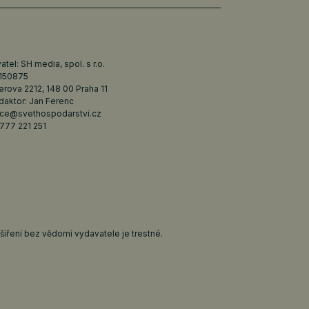
tel: SH media, spol. s r.o.
6150875
erova 2212, 148 00 Praha 11
daktor: Jan Ferenc
ce@svethospodarstvi.cz
777 221 251
íření bez vědomí vydavatele je trestné.