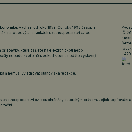
ekonomiku. Vychází od roku 1959. Od roku 1998 časopis
Vydava
ychází na webových stránkách
svethospodarstvi.cz
od
IČ: 2
Klokn
Šéfre
redak
 příspěvky, které zašlete na elektronickou nebo
+420 
pošty nebude zveřejněn, pokud k tomu nedáte výslovný
iska a nemusí vyjadřovat stanoviska redakce.
 svethospodarstvi.cz jsou chráněny autorským právem. Jejich kopírování a š
ortážní.