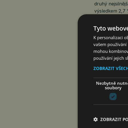
druhý nejsilněj
výsledkem 2,7 %
Tyto webové
K personalizaci 
vašem používání n
mohou kombinovat
používání jejich 
ZOBRAZIT VŠEC
Nezbytně nutn
soubory
Mezi členskými s
zaznamenalo ne
následované Po
(-0,2 %), Irsku
ZOBRAZIT P
zemí a záporné