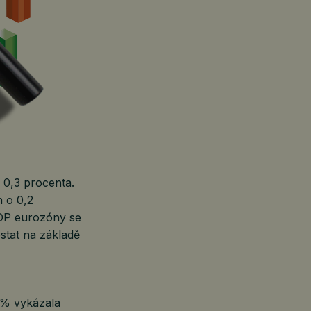
 0,3 procenta.
n o 0,2
HDP eurozóny se
ostat na základě
 % vykázala