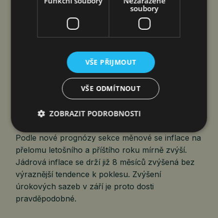
Funkční soubory
Nezařazené
emoční a stresovou reakci.
soubory
ČNB NEZMĚNILA ÚROKOVÉ SAZBY,
INFLAČNÍ RIZIKA TRVAJÍ
VŠE PŘIJMOUT
jef
6. 8. 2026
VŠE ODMÍTNOUT
ZOBRAZIT PODROBNOSTI
Dvoutýdenní repo sazba zůstává na 3,75 %.
Podle nové prognózy sekce měnové se inflace na
přelomu letošního a příštího roku mírně zvýší.
Jádrová inflace se drží již 8 měsíců zvýšená bez
výraznější tendence k poklesu. Zvýšení
úrokových sazeb v září je proto dosti
pravděpodobné.