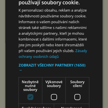
používají soubory cookie.
PODVODŮ S PLATBAMI A PLATEBNÍMI
K personalizaci obsahu, reklam a analýze
návštěvnosti používáme soubory cookie.
KARTAMI VÝRAZNĚ PŘIBYLO
Informace o vašem používání našich
stránek také sdílíme s našimi reklamními
jef
7. 8. 2026
a analytickými partnery, kteří je mohou
kombinovat s dalšími informacemi, které
jste jim poskytli nebo které shromáždili
při vašem používání jejich služeb.
Zásady
ochrany osobních údajů
ZOBRAZIT VŠECHNY PARTNERY
(1650)
→
Nezbytně
Výkonové
Soubory
nutné
soubory
cílení
soubory
Podvodníci využívají přirozené fungování lidského
mozku při akutním stresu. Nejprve vyvolají pocit
ohrožení nebo hrozící ztráty a tím spustí silnou