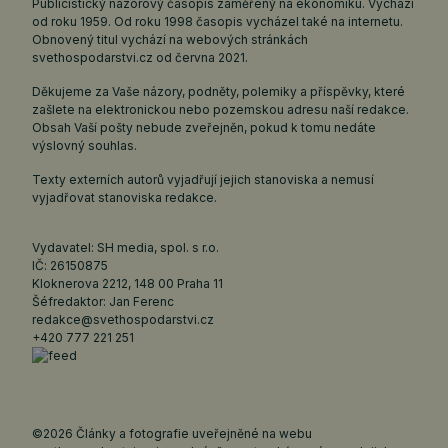
Publicistický názorový časopis zaměřený na ekonomiku. Vychází
od roku 1959. Od roku 1998 časopis vycházel také na internetu.
Obnovený titul vychází na webových stránkách
svethospodarstvi.cz
od června 2021.
Děkujeme za Vaše názory, podněty, polemiky a příspěvky, které
zašlete na elektronickou nebo pozemskou adresu naší redakce.
Obsah Vaší pošty nebude zveřejněn, pokud k tomu nedáte
výslovný souhlas.
Texty externích autorů vyjadřují jejich stanoviska a nemusí
vyjadřovat stanoviska redakce.
Vydavatel: SH media, spol. s r.o.
IČ: 26150875
Kloknerova 2212, 148 00 Praha 11
Šéfredaktor: Jan Ferenc
redakce@svethospodarstvi.cz
+420 777 221 251
©2026 Články a fotografie uveřejněné na webu