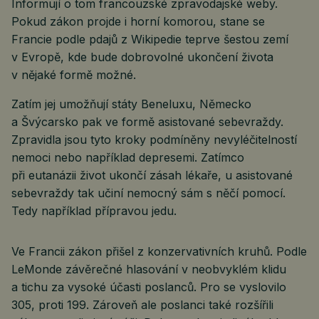
Informují o tom francouzské zpravodajské weby.
Pokud zákon projde i horní komorou, stane se
Francie podle pdajů z Wikipedie teprve šestou zemí
v Evropě, kde bude dobrovolné ukončení života
v nějaké formě možné.
Zatím jej umožňují státy Beneluxu, Německo
a Švýcarsko pak ve formě asistované sebevraždy.
Zpravidla jsou tyto kroky podmíněny nevyléčitelností
nemoci nebo například depresemi. Zatímco
při eutanázii život ukončí zásah lékaře, u asistované
sebevraždy tak učiní nemocný sám s něčí pomocí.
Tedy například přípravou jedu.
Ve Francii zákon přišel z konzervativních kruhů. Podle
LeMonde závěrečné hlasování v neobvyklém klidu
a tichu za vysoké účasti poslanců. Pro se vyslovilo
305, proti 199. Zároveň ale poslanci také rozšířili