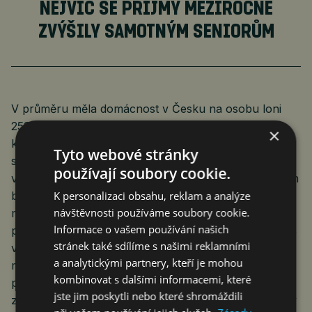
NEJVÍC SE PŘÍJMY MEZIROČNĚ
ZVÝŠILY SAMOTNÝM SENIORŮM
V průměru měla domácnost v Česku na osobu loni
259 900 korun čistého. O rok dřív to bylo 241 200
×
korun. Nejvíc se příjmy meziročně zvýšily samotným
Tyto webové stránky
seniorům, a to zhruba o 14 procent. Na osobu
používají soubory cookie.
vzrostly z 222 100 korun na 252 900 korun. Důvodem
byla trojí valorizace v roce 2022 – jedna běžná a dvě
K personalizaci obsahu, reklam a analýze
návštěvnosti používáme soubory cookie.
mimořádné k dorovnání inflace. Nejméně si naopak
Informace o vašem používání našich
polepšily příjmově neúplné rodiny s dětmi. Měly o 5 %
stránek také sdílíme s našimi reklamními
víc než o rok dřív. Na osobu připadlo 175 500 korun
a analytickými partnery, kteří je mohou
místo 167 100 korun. Od roku 2020 do roku 2022
kombinovat s dalšími informacemi, které
postupně klesal v hrubých příjmech podíl výdělků ze
jste jim poskytli nebo které shromáždili
zaměstnání, naopak čím dál větší část tvořily důchody