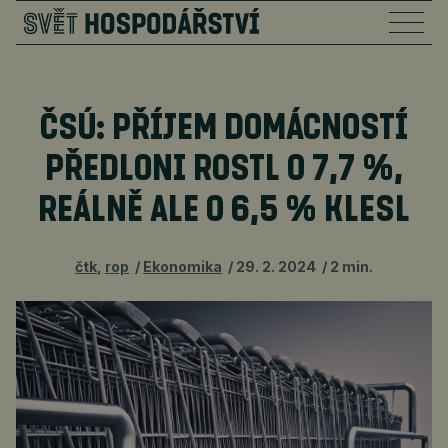
ČSÚ: PŘÍJEM DOMÁCNOSTÍ
PŘEDLONI ROSTL O 7,7 %,
REÁLNĚ ALE O 6,5 % KLESL
čtk
,
rop
Ekonomika
29. 2. 2024
2 min.