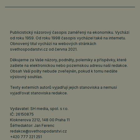
Publicistický názorový časopis zaměřený na ekonomiku. Vychází
od roku 1959. Od roku 1998 časopis vycházel také na internetu.
Obnovený titul vychází na webových stránkách
svethospodarstvi.cz
od června 2021.
Děkujeme za Vaše názory, podněty, polemiky a příspěvky, které
zašlete na elektronickou nebo pozemskou adresu naší redakce.
Obsah Vaší pošty nebude zveřejněn, pokud k tomu nedáte
výslovný souhlas.
Texty externích autorů vyjadřují jejich stanoviska a nemusí
vyjadřovat stanoviska redakce.
Vydavatel: SH media, spol. s r.o.
IČ: 26150875
Kloknerova 2212, 148 00 Praha 11
Šéfredaktor: Jan Ferenc
redakce@svethospodarstvi.cz
+420 777 221 251