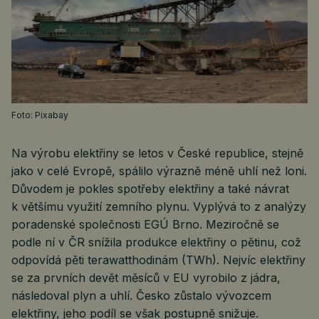
Foto: Pixabay
Na výrobu elektřiny se letos v České republice, stejně
jako v celé Evropě, spálilo výrazně méně uhlí než loni.
Důvodem je pokles spotřeby elektřiny a také návrat
k většímu využití zemního plynu. Vyplývá to z analýzy
poradenské společnosti EGÚ Brno. Meziročně se
podle ní v ČR snížila produkce elektřiny o pětinu, což
odpovídá pěti terawatthodinám (TWh). Nejvíc elektřiny
se za prvních devět měsíců v EU vyrobilo z jádra,
následoval plyn a uhlí. Česko zůstalo vývozcem
elektřiny, jeho podíl se však postupně snižuje.