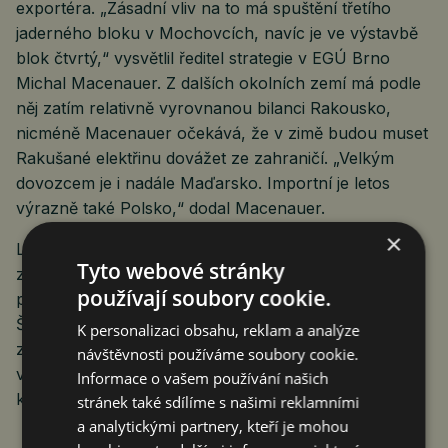
exportéra. „Zásadní vliv na to má spuštění třetího
jaderného bloku v Mochovcích, navíc je ve výstavbě
blok čtvrtý,“ vysvětlil ředitel strategie v EGÚ Brno
Michal Macenauer. Z dalších okolních zemí má podle
něj zatím relativně vyrovnanou bilanci Rakousko,
nicméně Macenauer očekává, že v zimě budou muset
Rakušané elektřinu dovážet ze zahraničí. „Velkým
dovozcem je i nadále Maďarsko. Importní je letos
výrazně také Polsko,“ dodal Macenauer.
×
Letos největším exportérem elektřiny v Evropě je ze
Tyto webové stránky
zemí EU Francie s 31 TWh, která vyřešila své loňské
používají soubory cookie.
problémy s údržbou jaderných elektráren. Následuje
Švédsko s 21 TWh, které má elektroenergetiku
K personalizaci obsahu, reklam a analýze
založenou na jádru a vodní energii. Významná část
návštěvnosti používáme soubory cookie.
vyvážené elektřiny z těchto zemí směřuje do Itálie,
Informace o vašem používání našich
která dovezla 36 TWh.
stránek také sdílíme s našimi reklamními
a analytickými partnery, kteří je mohou