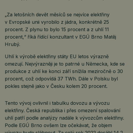
„Za letošních devět měsíců se nejvíce elektřiny
v Evropské unii vyrobilo z jádra, konkrétně 25
procent. Z plynu to bylo 15 procent a z uhlí 11
procent,“ říká řídící konzultant v EGÚ Brno Matěj
Hrubý.
Uhlí k výrobě elektřiny státy EU letos výrazně
omezují. Nejvýrazněji je to patrné u Německa, kde se
produkce z uhlí ke konci září snížila meziročně o 30
procent, což odpovídá 37 TWh. Dále v Polsku byl
pokles stejně jako v Česku kolem 20 procent.
Tento vývoj ovlivnil i tabulku dovozu a vývozu
elektřiny. Česká republika i přes omezení spalování
uhlí patří podle analýzy nadále k vývozcům elektřiny.
Podle EGÚ Brno ovšem lze očekávat, že objem
vývozu bude slábnout. Za celý rok 2022 dosáhl 14,2