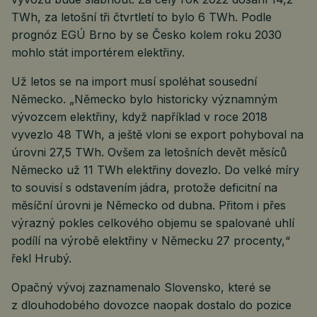
TWh, za letošní tři čtvrtletí to bylo 6 TWh. Podle
prognóz EGÚ Brno by se Česko kolem roku 2030
mohlo stát importérem elektřiny.
Už letos se na import musí spoléhat sousední
Německo. „Německo bylo historicky významným
vývozcem elektřiny, když například v roce 2018
vyvezlo 48 TWh, a ještě vloni se export pohyboval na
úrovni 27,5 TWh. Ovšem za letošních devět měsíců
Německo už 11 TWh elektřiny dovezlo. Do velké míry
to souvisí s odstavením jádra, protože deficitní na
měsíční úrovni je Německo od dubna. Přitom i přes
výrazný pokles celkového objemu se spalované uhlí
podílí na výrobě elektřiny v Německu 27 procenty,“
řekl Hrubý.
Opačný vývoj zaznamenalo Slovensko, které se
z dlouhodobého dovozce naopak dostalo do pozice