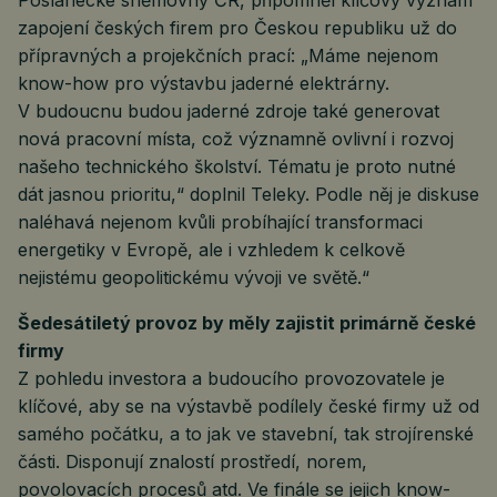
Poslanecké sněmovny ČR, připomněl klíčový význam
zapojení českých firem pro Českou republiku už do
přípravných a projekčních prací: „Máme nejenom
know-how pro výstavbu jaderné elektrárny.
V budoucnu budou jaderné zdroje také generovat
nová pracovní místa, což významně ovlivní i rozvoj
našeho technického školství. Tématu je proto nutné
dát jasnou prioritu,“ doplnil Teleky. Podle něj je diskuse
naléhavá nejenom kvůli probíhající transformaci
energetiky v Evropě, ale i vzhledem k celkově
nejistému geopolitickému vývoji ve světě.“
Šedesátiletý provoz by měly zajistit primárně české
firmy
Z pohledu investora a budoucího provozovatele je
klíčové, aby se na výstavbě podílely české firmy už od
samého počátku, a to jak ve stavební, tak strojírenské
části. Disponují znalostí prostředí, norem,
povolovacích procesů atd. Ve finále se jejich know-