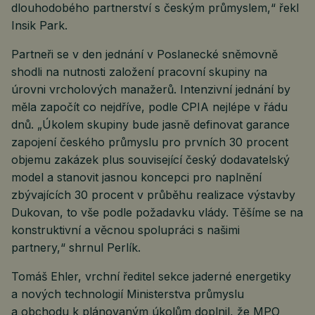
dlouhodobého partnerství s českým průmyslem,“ řekl
Insik Park.
Partneři se v den jednání v Poslanecké sněmovně
shodli na nutnosti založení pracovní skupiny na
úrovni vrcholových manažerů. Intenzivní jednání by
měla započít co nejdříve, podle CPIA nejlépe v řádu
dnů. „Úkolem skupiny bude jasně definovat garance
zapojení českého průmyslu pro prvních 30 procent
objemu zakázek plus související český dodavatelský
model a stanovit jasnou koncepci pro naplnění
zbývajících 30 procent v průběhu realizace výstavby
Dukovan, to vše podle požadavku vlády. Těšíme se na
konstruktivní a věcnou spolupráci s našimi
partnery,“ shrnul Perlík.
Tomáš Ehler, vrchní ředitel sekce jaderné energetiky
a nových technologií Ministerstva průmyslu
a obchodu k plánovaným úkolům doplnil, že MPO