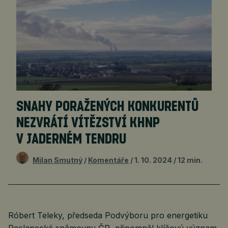
SNAHY PORAŽENÝCH KONKURENTŮ
NEZVRÁTÍ VÍTĚZSTVÍ KHNP
V JADERNÉM TENDRU
Milan Smutný
Komentáře
1. 10. 2024
12 min.
Róbert Teleky, předseda Podvýboru pro energetiku