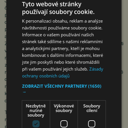
Jednání o uvedených parametrech podle zástupců
Tyto webové stránky
českého průmyslu rovněž prověří, zda jsou
používají soubory cookie.
předpoklady pro české, potažmo evropské EPC
K personalizaci obsahu, reklam a analýze
dodavatele tržně dosažitelné. Významnou částí
návštěvnosti používáme soubory cookie.
projektu je také stavba, která obecně představuje 20
Informace o vašem používání našich
až 25 procent celkových nákladů. Podle Lukáše
stránek také sdílíme s našimi reklamními
Zedníka, člena výboru CPIA, lze v rámci stavební části
a analytickými partnery, kteří je mohou
v této fázi předpokládat, že bude nutné její rozsah
kombinovat s dalšími informacemi, které
rozdělit do několika kategorií a pro každou z nich
jste jim poskytli nebo které shromáždili
zvolit jinou definici ceny. „K těmto kategoriím by se již
při vašem používání jejich služeb.
Zásady
nyní dala přiřazovat cena pevná nebo cílová, případně
ochrany osobních údajů
definovat mechanismus, jak se k výsledné ceně dojde
ZOBRAZIT VŠECHNY PARTNERY
(1650)
například ve chvíli, kdy pro danou část bude
→
k dispozici podrobnější projektová
dokumentace,“ vysvětlil Zedník.
Nezbytně
Výkonové
Soubory
nutné
soubory
cílení
Tento postup je v dodávkách energetických celků
soubory
naprosto běžný a smluvně proveditelný. „Ve většině
případů se EPC dodavatel snaží k závěru tendru