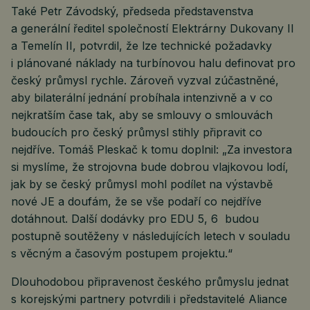
Také Petr Závodský, předseda představenstva
a generální ředitel společností Elektrárny Dukovany II
a Temelín II, potvrdil, že lze technické požadavky
i plánované náklady na turbínovou halu definovat pro
český průmysl rychle. Zároveň vyzval zúčastněné,
aby bilaterální jednání probíhala intenzivně a v co
nejkratším čase tak, aby se smlouvy o smlouvách
budoucích pro český průmysl stihly připravit co
nejdříve. Tomáš Pleskač k tomu doplnil: „Za investora
si myslíme, že strojovna bude dobrou vlajkovou lodí,
jak by se český průmysl mohl podílet na výstavbě
nové JE a doufám, že se vše podaří co nejdříve
dotáhnout. Další dodávky pro EDU 5, 6 budou
postupně soutěženy v následujících letech v souladu
s věcným a časovým postupem projektu.“
Dlouhodobou připravenost českého průmyslu jednat
s korejskými partnery potvrdili i představitelé Aliance