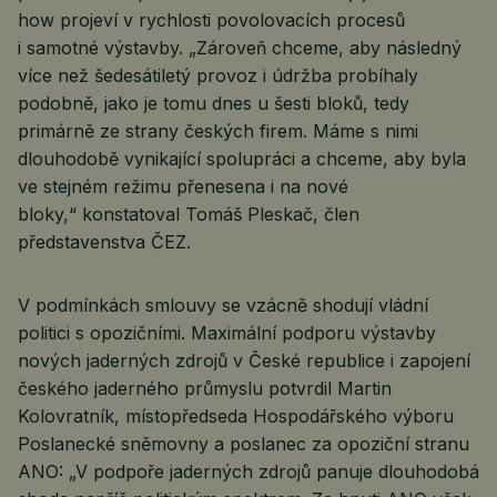
how projeví v rychlosti povolovacích procesů
i samotné výstavby. „Zároveň chceme, aby následný
více než šedesátiletý provoz i údržba probíhaly
podobně, jako je tomu dnes u šesti bloků, tedy
primárně ze strany českých firem. Máme s nimi
dlouhodobě vynikající spolupráci a chceme, aby byla
ve stejném režimu přenesena i na nové
bloky,“ konstatoval Tomáš Pleskač, člen
představenstva ČEZ.
V podmínkách smlouvy se vzácně shodují vládní
politici s opozičními. Maximální podporu výstavby
nových jaderných zdrojů v České republice i zapojení
českého jaderného průmyslu potvrdil Martin
Kolovratník, místopředseda Hospodářského výboru
Poslanecké sněmovny a poslanec za opoziční stranu
ANO: „V podpoře jaderných zdrojů panuje dlouhodobá