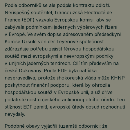
Podle odborníků se ale podpis kontraktu odloží.
Neúspěšný soutěžitel, francouzská Electricité de
France (EDF)
vyzvala Evropskou komisi
, aby se
zabývala podmínkami jaderných výběrových řízení
v Evropě. Ve svém dopise adresovaném předsedkyni
Komise Ursule von der Leyenové společnost
zdůrazňuje potřebu zajistit férovou hospodářskou
soutěž mezi evropskými a neevropskými podniky
v unijních jaderných tendrech. Cílí tím především na
české Dukovany. Podle EDF byla nabídka
nespravedlivá, protože jihokorejská vláda může KHNP
poskytnout finanční podporu, která by ohrozila
hospodářskou soutěž v Evropské unii, a už dříve
podali stížnost u českého antimonopolního úřadu. Ten
stížnost EDF zamítl, evropské úřady dosud rozhodnutí
nevydaly.
Podobné obavy vyjádřili tuzemští odborníci: že