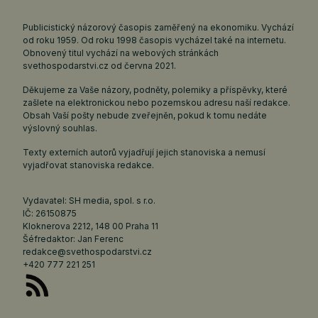
Publicistický názorový časopis zaměřený na ekonomiku. Vychází
od roku 1959. Od roku 1998 časopis vycházel také na internetu.
Obnovený titul vychází na webových stránkách
svethospodarstvi.cz
od června 2021.
Děkujeme za Vaše názory, podněty, polemiky a příspěvky, které
zašlete na elektronickou nebo pozemskou adresu naší redakce.
Obsah Vaší pošty nebude zveřejněn, pokud k tomu nedáte
výslovný souhlas.
Texty externích autorů vyjadřují jejich stanoviska a nemusí
vyjadřovat stanoviska redakce.
Vydavatel: SH media, spol. s r.o.
IČ: 26150875
Kloknerova 2212, 148 00 Praha 11
Šéfredaktor: Jan Ferenc
redakce@svethospodarstvi.cz
+420 777 221 251