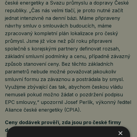
české energetiky a Svazu průmyslu a dopravy České
republiky. „Čas nás velmi tlačí, je proto nutné začít
jednat intenzivně na denní bázi. Máme připraveny
návrhy smluv o smlouvách budoucích, máme
zpracovaný kompletní plán lokalizace pro český
průmysl. Jsme již více než půl roku připraveni
společně s korejskými partnery definovat rozsah,
základní smluvní podmínky a cenu, případně závazný
způsob stanovení ceny. Bez těchto základních
parametrů nebude možné považovat jakoukoliv
smluvní formu za závaznou a postrádala by smysl.
Využijme zbývající čas tak, abychom českou vládu
nemuseli pokud možno žádat o pozdržení podpisu
EPC smlouvy,“ upozornil Josef Perlík, výkonný ředitel
Aliance české energetiky (CPIA).
Ceny dodávek prověří, zda jsou pro české firmy
dosažitelné
×