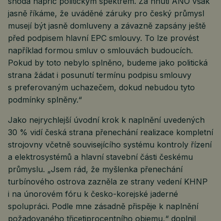
shoda napříč politickým spektrem. Za hnuti ANO však
jasně říkáme, že uváděné záruky pro český průmysl
musejí být jasně domluveny a závazně zapsány ještě
před podpisem hlavní EPC smlouvy. To lze provést
například formou smluv o smlouvách budoucích.
Pokud by toto nebylo splněno, budeme jako politická
strana žádat i posunutí termínu podpisu smlouvy
s preferovaným uchazečem, dokud nebudou tyto
podmínky splněny.“
Jako nejrychlejší úvodní krok k naplnění uvedených
30 % vidí česká strana přenechání realizace kompletní
strojovny včetně souvisejícího systému kontroly řízení
a elektrosystémů a hlavní stavební části českému
průmyslu. „Jsem rád, že myšlenka přenechání
turbínového ostrova zazněla ze strany vedení KHNP
i na únorovém fóru k česko-korejské jaderné
spolupráci. Podle mne zásadně přispěje k naplnění
požadovaného třicetiprocentního objemu,“ doplnil