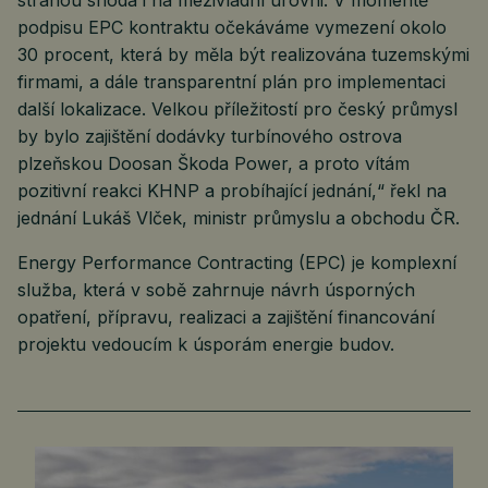
stranou shoda i na mezivládní úrovni. V momentě
podpisu EPC kontraktu očekáváme vymezení okolo
30 procent, která by měla být realizována tuzemskými
firmami, a dále transparentní plán pro implementaci
další lokalizace. Velkou příležitostí pro český průmysl
by bylo zajištění dodávky turbínového ostrova
plzeňskou Doosan Škoda Power, a proto vítám
pozitivní reakci KHNP a probíhající jednání,“ řekl na
jednání Lukáš Vlček, ministr průmyslu a obchodu ČR.
Energy Performance Contracting (EPC) je komplexní
služba, která v sobě zahrnuje návrh úsporných
opatření, přípravu, realizaci a zajištění financování
projektu vedoucím k úsporám energie budov.