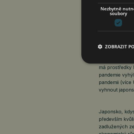
konzervativně u
sektoru, který
Nezbytně nutn
soubory
zase negativně 
Z této spirály, 
zásahy do ekon
Je Čína v defla
ZOBRAZIT P
spotřebitelský 
ekonomů vyzývá 
má prostředky k 
pandemie vyhýb
pandemii (více 
vyhnout japons
Japonsko, kdysi
především kvůli
zadlužených zem