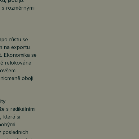
u, jsou již
é s rozměrnými
mpo růstu se
ím na exportu
at. Ekonomika se
ně relokována
e ovšem
 nicméně obojí
ity
e s radikálními
 která si
mnohými
v posledních