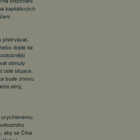
írné snižování
a kapitálových
očení
h přetrvávat.
 nebo dojde ke
ěpodobnější
vat stimuly
 celé situace.
ika bude znovu
lmi silný,
k urychlenému
vitostního
, aby se Čína