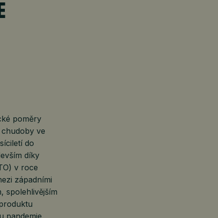
E
rické poměry
z chudoby ve
íciletí do
devším díky
TO) v roce
mezi západními
, spolehlivějším
 produktu
pu pandemie