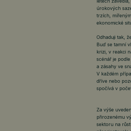
letech zavedla,
úrokových saze
trzích, mířeným
ekonomické sit
Odhaduji tak, že
Buď se tamní v
krizi, v reakci 
scénář je podl
a zásahy ve sna
V každém přípa
dříve nebo pozd
spočívá v počet
Za výše uveden
přirozenému vý
sektoru na růs