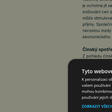
je ochotna jít s
snižování cen 
může stimulova
příjmy. Společn
nerostou mzdy s
ekonomického r
Čínský spotře
Z pohledu čínsk
spotřebitel má 
tohoto dluhu m
Tyto webové
jeho mzda roste
K personalizaci 
v cenách zboží
vašem používání n
a ceny nemovito
mohou kombinovat
jak mohou čínsk
používání jejich 
zchudnout. Prot
Domácnosti tak 
ZOBRAZIT VŠEC