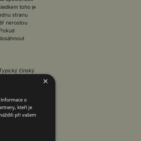
ýsledkem toho je
jednu stranu
ěř nerostou
. Pokud
u dosáhnout
 Typický čínský
cet. Cena
×
uhou stranu
 deflace
 Informace o
m poklesu
tnery, kteří je
n málo způsobů,
máždili při vašem
 jak mohou
ní) úrovni.
o je