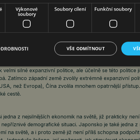
loží do zlata. Spotřebitelská deprese se pak promítá do p
 se v očekávání těžkých časů rozhodne uskromnit. To se 
é
Výkonové
Soubory cílení
Funkční soubory
soubory
promítne do spotřebitelského sentimentu a vytváří se tzv. de
jakmile se utvoří, je vždy těžké se dostat. Vyžaduje to radikál
omiky k napravení takové situace.
ční spirále? Částečně, nikoli úplně. Čím déle ovšem setrvá 
ODROBNOSTI
VŠE ODMÍTNOUT
VŠ
sentiment, tím více se v této spirále bude ocitat. Proto mn
čínské autority, aby zesílily své stimulační snahy. Čína j
velmi silné expanzivní politice, ale účelně se této politice 
á. Zatímco západní země zvolily extrémně expanzivní polit
USA, než Evropa), Čína zvolila mnohem opatrnější přístup. C
ké cestě.
 jedna z nejsilnějších ekonomik na světě, již prakticky nen
 nepříznivé demografické situaci. Japonsko je také jedna z 
í na světě, a i proto země již není příliš schopna podpořit