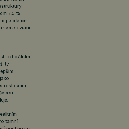
astruktury,
olem 7,5 %
dem pandemie
ou samou zemí.
 strukturálním
ší ty
jlepším
jako
 s rostoucím
ýšenou
uje.
realitním
ro tamní
ucí poptávkou