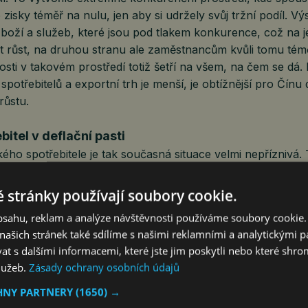
e zisky téměř na nulu, jen aby si udržely svůj tržní podíl. V
zboží a služeb, které jsou pod tlakem konkurence, což na 
t růst, na druhou stranu ale zaměstnancům kvůli tomu tém
osti v takovém prostředí totiž šetří na všem, na čem se dá
potřebitelů a exportní trh je menší, je obtížnější pro Čín
ůstu.
bitel v deflační pasti
ého spotřebitele je tak současná situace velmi nepříznivá.
poměrně vysoký dluh (typicky nemovitost), který musí splá
írně klesá díky padajícím úrokovým sazbám v Číně. Na dr
 stránky používají soubory cookie.
 velmi pomalu. Situaci poněkud odlehčuje fakt, že probíhá
obsahu, reklam a analýze návštěvnosti používáme soubory cookie.
. Ovšem tamní finanční trhy jsou v několikaletém setrvalé
ašich stránek také sdílíme s našimi reklamními a analytickými par
stí, na kterých závisejí, klesají. Ve výsledku je tak nyní je
 s dalšími informacemi, které jste jim poskytli nebo které shro
é domácnosti zvýšit své bohatství, a je naopak více cest,
služeb.
Zásady ochrany osobních údajů
o je nyní spotřebitelský sentiment na velmi nízké (depresiv
raději své prostředky ušetří v očekávání těžkých časů, neb
HNY PARTNERY
(1650) →