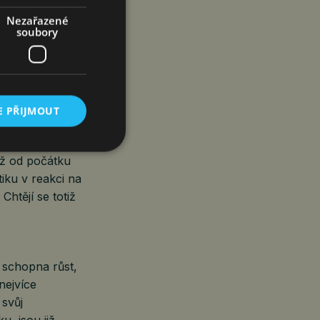
odnikatelského
zpětnou vazbou
Nezařazené
soubory
flační spirála.
ní vládní
negativní
E PŘIJMOUT
oho západních
e toho schopna,
již od počátku
iku v reakci na
htějí se totiž
í schopna růst,
nejvíce
 svůj