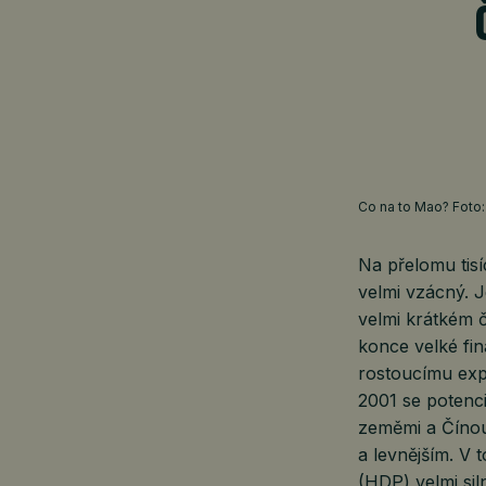
Co na to Mao? Foto
Na přelomu tisí
velmi vzácný. J
velmi krátkém č
konce velké fi
rostoucímu exp
2001 se potenci
zeměmi a Čínou 
a levnějším. V
(HDP) velmi sil