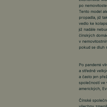
po nemovitoste
Tento model al
propadla, již t
vedlo ke kolaps
již nadále neb
čínských domácn
v nemovitostní
pokud se dluh n
Po pandemii vl
a středně velký
a často jen pře
společností ve 
amerických, Evr
Čínské společno
všechny zmenši