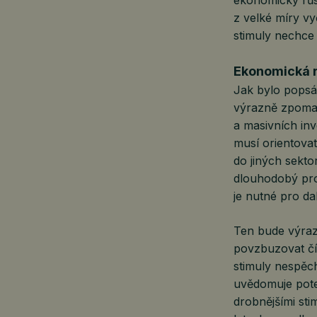
ekonomický růst
z velké míry v
stimuly nechce
Ekonomická r
Jak bylo popsá
výrazně zpomal
a masivních inv
musí orientovat
do jiných sekto
dlouhodobý pro
je nutné pro d
Ten bude výraz
povzbuzovat čín
stimuly nespěch
uvědomuje pote
drobnějšími sti