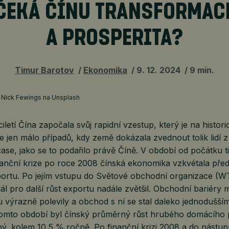
ČEKÁ ČÍNU TRANSFORMAC
A PROSPERITA?
Timur Barotov
Ekonomika
9. 12. 2024
9 min.
: Nick Fewings na Unsplash
ciletí Čína započala svůj rapidní vzestup, který je na histo
e jen málo případů, kdy země dokázala zvednout tolik lidí 
ase, jako se to podařilo právě Číně. V období od počátku tis
nanční krize po roce 2008 čínská ekonomika vzkvétala pře
ortu. Po jejím vstupu do Světové obchodní organizace (W
ál pro další růst exportu nadále zvětšil. Obchodní bariéry 
výrazně polevily a obchod s ní se stal daleko jednodušším
 tomto období byl čínský průměrný růst hrubého domácího
ný, kolem 10,5 % ročně. Po finanční krizi 2008 a do nástu