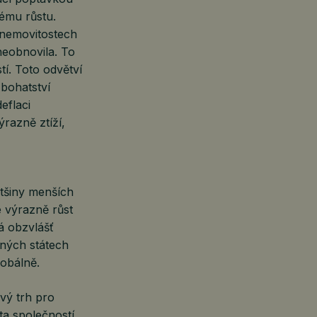
ému růstu.
 nemovitostech
neobnovila. To
í. Toto odvětví
bohatství
eflaci
razně ztíží,
tšiny menších
e výrazně růst
ká obzvlášť
ených státech
lobálně.
vý trh pro
ta společností