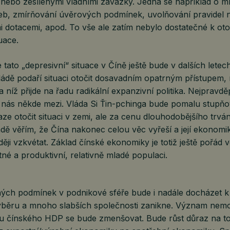
 nebo zesílenými vládními závazky. Jedná se například o m
b, zmírňování úvěrových podmínek, uvolňování pravidel n
i dotacemi, apod. To vše ale zatím nebylo dostatečné k ot
uace.
 tato „depresivní“ situace v Číně ještě bude v dalších letec
ládě podaří situaci otočit dosavadním opatrným přístupem,
na níž přijde na řadu radikální expanzivní politika. Nejpravd
e nás někde mezi. Vláda Si Ťin-pchinga bude pomalu stupňo
ze otočit situaci v zemi, ale za cenu dlouhodobějšího trvání
dě věřím, že Čína nakonec celou věc vyřeší a její ekonom
ěji vzkvétat. Základ čínské ekonomiky je totiž ještě pořád ve
né a produktivní, relativně mladé populaci.
ých podmínek v podnikové sféře bude i nadále docházet 
běru a mnoho slabších společnosti zanikne. Význam nemo
tu čínského HDP se bude zmenšovat. Bude růst důraz na to