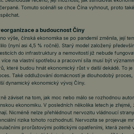
. Jednoduše řečeno, její možnosti, jak stimulovat ekonomik
yčerpané. Tomuto scénáři se chce Čína vyhnout, proto tak
 spěchat.
eorganizace a budoucnost Číny
no výše, čínská ekonomika se po pandemií změnila, její te
ilo (nyní asi 4,5 % ročně). Starý model založený předevš
esticích do infrastruktury a nemovitostí již nebude fungov
 více na vlastní spotřebu a pracovní síla musí být význam
rů, které budou hnát ekonomický růst v další dekádě. To j
ces. Také oddlužování domácností je dlouhodobý proces,
alší dynamický ekonomický vývoj Číny.
ně záviset na tom, jak moc nebo málo se rozhodnou autor
skou ekonomiku. V posledních několika letech je zřejmé, ž
ají. Nicméně nelze přehlédnout nervozitu vládnoucí strany,
nciální rizika tohoto rozhodnutí. Nervozita se projevuje 
mulačními prorůstovými politickými opatřeními, která země 