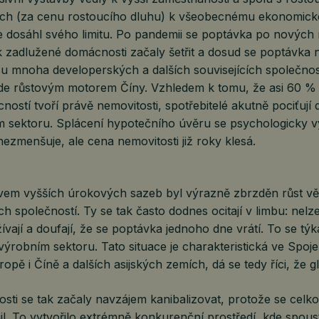
ch (za cenu rostoucího dluhu) k všeobecnému ekonomick
e dosáhl svého limitu. Po pandemii se poptávka po nových
ak zadlužené domácnosti začaly šetřit a dosud se poptávka 
u mnoha developerských a dalších souvisejících společnost
ude růstovým motorem Číny. Vzhledem k tomu, že asi 60 % 
ostí tvoří právě nemovitosti, spotřebitelé akutně pociťují d
m sektoru. Splácení hypotečního úvěru se psychologicky vý
ezmenšuje, ale cena nemovitosti již roky klesá.
ivem vyšších úrokových sazeb byl výrazně zbrzděn růst vě
ch společností. Ty se tak často dodnes ocitají v limbu: nelz
žívají a doufají, že se poptávka jednoho dne vrátí. To se tý
výrobním sektoru. Tato situace je charakteristická ve Spoj
opě i Číně a dalších asijských zemích, dá se tedy říci, že g
sti se tak začaly navzájem kanibalizovat, protože se celko
l. To vytvořilo extrémně konkurenční prostředí, kde spous