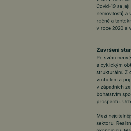
Covid-19 se její
nemovitostí) a 
ročně a tentok
v roce 2020 a v
Završení sta
Po svém neuvěř
a cyklickým obt
strukturální. Z
vrcholem a pop
v západních zem
bohatstvím spot
prosperitu. Ur
Mezi nejcitelněj
sektoru. Realit
ekonomiku. Mas