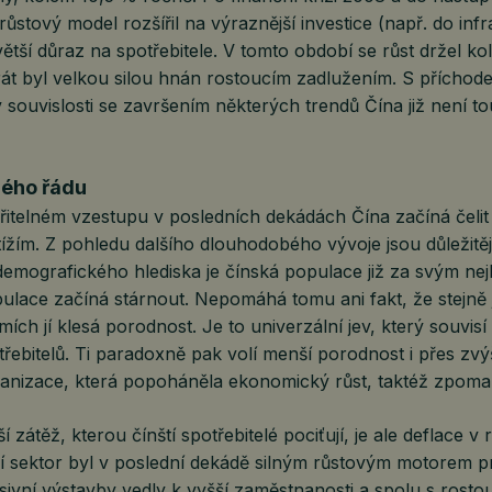
 růstový model rozšířil na výraznější investice (např. do infr
větší důraz na spotřebitele. V tomto období se růst držel k
rát byl velkou silou hnán rostoucím zadlužením. S přícho
 souvislosti se završením některých trendů Čína již není t
rého řádu
itelném vzestupu v posledních dekádách Čína začíná čelit
ížím. Z pohledu dalšího dlouhodobého vývoje jsou důležitěj
 demografického hlediska je čínská populace již za svým ne
ulace začíná stárnout. Nepomáhá tomu ani fakt, že stejně 
ích jí klesá porodnost. Je to univerzální jev, který souvisí
řebitelů. Ti paradoxně pak volí menší porodnost i přes zv
banizace, která popoháněla ekonomický růst, taktéž zpomal
ší zátěž, kterou čínští spotřebitelé pociťují, je ale deflace v 
ní sektor byl v poslední dekádě silným růstovým motorem p
ivní výstavby vedly k vyšší zaměstnanosti a spolu s rosto