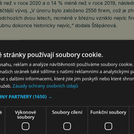
ě než v roce 2020 a o 14 % méně než v roce 2019, následu
stičtější vývoj. „V únoru bylo založeno 2556 firem, což je z
edchozích dvou letech, nicméně v březnu vzniklo nejvíc fi
dubnu dokonce historicky nejvíc,“ dodala Štěpánová.
ČR celkem 524 716 firem, z toho 26 839 akciových společn
 stránky používají soubory cookie.
ručením omezeným.
obsahu, reklam a analýze návštěvnosti používáme soubory cookie.
ašich stránek také sdílíme s našimi reklamními a analytickými par
Poslat mailem
 s dalšími informacemi, které jste jim poskytli nebo které shro
služeb.
Zásady ochrany osobních údajů
HNY PARTNERY
(1650) →
VÍCE ČLÁNKU Z BYZNYSU
é
Výkonové
Soubory cílení
Funkční soubory
soubory