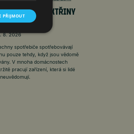
YTÍ ŽROUTI ELEKTŘINY
E PŘIJMOUT
ENĚZ ZA NI
. 8. 2026
echny spotřebiče spotřebovávají
inu pouze tehdy, když jsou vědomě
vány. V mnoha domácnostech
ržitě pracují zařízení, která si lidé
 neuvědomují.