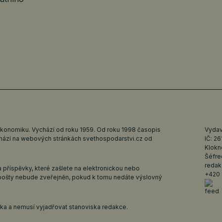
ekonomiku. Vychází od roku 1959. Od roku 1998 časopis
Vydava
ychází na webových stránkách
svethospodarstvi.cz
od
IČ: 2
Klokn
Šéfre
redak
 příspěvky, které zašlete na elektronickou nebo
+420 
pošty nebude zveřejněn, pokud k tomu nedáte výslovný
iska a nemusí vyjadřovat stanoviska redakce.