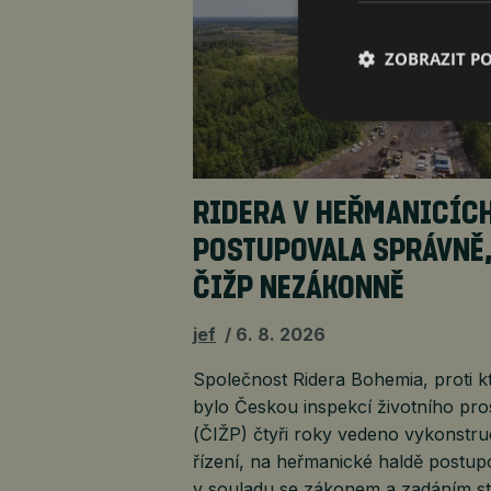
ZOBRAZIT P
RIDERA V HEŘMANICÍC
POSTUPOVALA SPRÁVNĚ
ČIŽP NEZÁKONNĚ
jef
6. 8. 2026
Společnost Ridera Bohemia, proti k
bylo Českou inspekcí životního pro
(ČIŽP) čtyři roky vedeno vykonstr
řízení, na heřmanické haldě postup
v souladu se zákonem a zadáním st