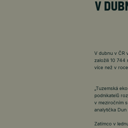
V DUB
V dubnu v ČR vz
založili 10 744
více než v roc
„Tuzemská ekon
podnikatelů roz
v meziročním sr
analytička Dun
Zatímco v ledn