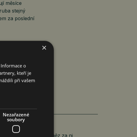
jí měsíce
hruba stejný
rem za poslední
×
ostí a 497 877
 Informace o
tnery, kteří je
máždili při vašem
Nezařazené
soubory