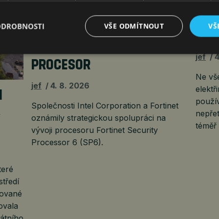
SKR
ODROBNOSTI
VŠE ODMÍTNOUT
VŠ
INTEL A FORTINET VYVINOU
A P
KYBERBEZPEČNĚJŠÍ
jef
4
PROCESOR
Ne vš
jef
4. 8. 2026
elektř
H
použí
Společnosti Intel Corporation a Fortinet
,
nepřet
oznámily strategickou spolupráci na
téměř
vývoji procesoru Fortinet Security
Processor 6 (SP6).
teré
středí
uované
ovala
átního