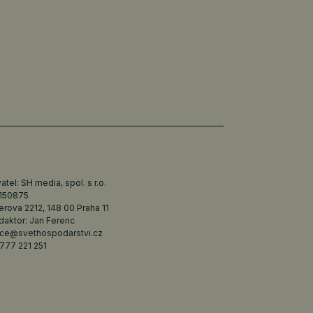
tel: SH media, spol. s r.o.
6150875
erova 2212, 148 00 Praha 11
daktor: Jan Ferenc
ce@svethospodarstvi.cz
777 221 251