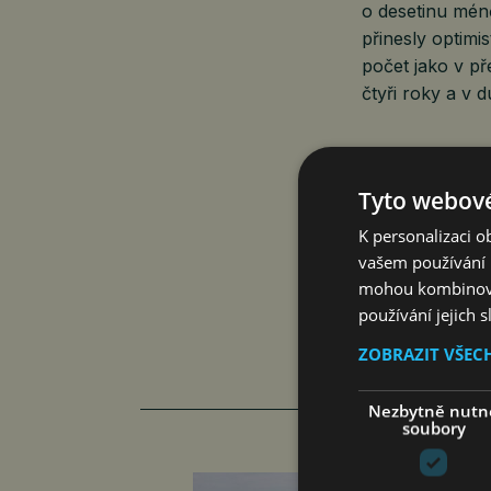
o desetinu mén
přinesly optimi
počet jako v př
čtyři roky a v 
Aktuálně je v 
Tyto webové
společností s 
K personalizaci 
vašem používání n
mohou kombinovat
používání jejich 
ZOBRAZIT VŠEC
Nezbytně nutn
soubory