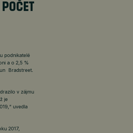
 POČET
ku podnikatelé
oni a o 2,5 %
un Bradstreet.
drazilo v zájmu
ž je
019,“ uvedla
oku 2017,