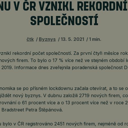
NU V ČR VZNIKL REKORDNÍ
SPOLEČNOSTÍ
čtk
Byznys
13. 5. 2021
1 min.
nikl rekordní počet společností. Za první čtyři měsíce ro
 nových firem. To bylo o 17 % více než ve stejném období l
e 2019. Informace dnes zveřejnila poradenská společnost D
omika se po přísném lockdownu začala otevírat, a to se o
jíždět nový byznys. V dubnu založili 2719 nových firem, co
ovnání o 61 procent více a o 13 procent více než v roce 2
 Bradstreet Petra Štěpánová.
u bylo v ČR registrováno 2451 nových firem, nejméně od r